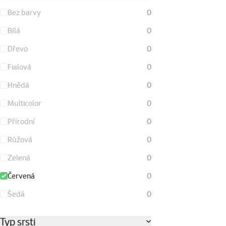
Bez barvy
0
Bílá
0
Dřevo
0
Fialová
0
Hnědá
0
Multicolor
0
Přírodní
0
Růžová
0
Zelená
0
Červená
0
Šedá
0
Typ srsti