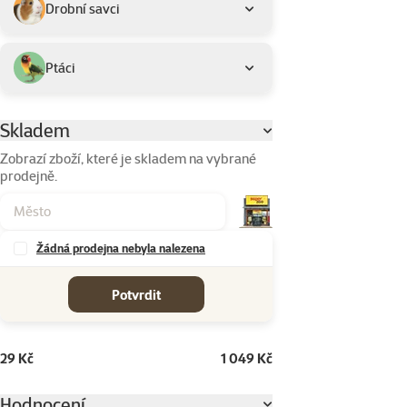
Drobní savci
Ptáci
Skladem
Parametrický filtr
Zobrazí zboží, které je skladem na vybrané
prodejně.
Žádná prodejna nebyla nalezena
cena od-do
Potvrdit
29 Kč
1 049 Kč
Hodnocení