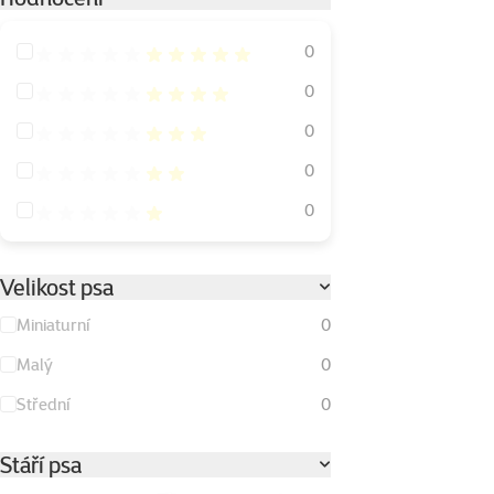
Hodnocení 100%
0
Hodnocení 80%
0
Hodnocení 60%
0
Hodnocení 40%
0
Hodnocení 20%
0
Velikost psa
Miniaturní
0
Malý
0
Střední
0
Stáří psa