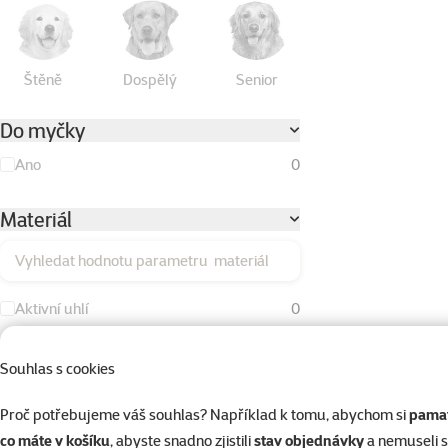
Štěně
Dospělý
Senior
Do myčky
Ano
0
Materiál
Vyhledat hodnotu parametru materiál
Aktivní uhlí
0
Bavlna
0
Souhlas s cookies
Duté vlákno
0
Proč potřebujeme váš souhlas? Například k tomu, abychom si
pamat
Dřevo
0
co máte v košíku
, abyste snadno zjistili
stav objednávky
a nemuseli 