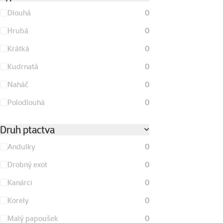
Dlouhá
0
Hrubá
0
Krátká
0
Kudrnatá
0
Naháč
0
Polodlouhá
0
Druh ptactva
Andulky
0
Drobný exot
0
Kanárci
0
Korely
0
Malý papoušek
0