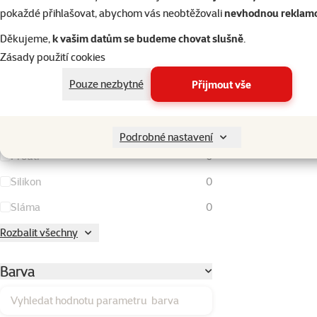
Kokos
0
pokaždé přihlašovat, abychom vás neobtěžovali
nevhodnou reklam
Kov
0
Děkujeme,
k vašim datům se budeme chovat slušně
.
Kukuřičné klasy
0
Zásady použití cookies
Lufa
0
Pouze nezbytné
Přijmout vše
Látka
0
Plast
0
Podrobné nastavení
Proutí
0
Silikon
0
Sláma
0
Rozbalit všechny
Barva
Vyhledat hodnotu parametru barva