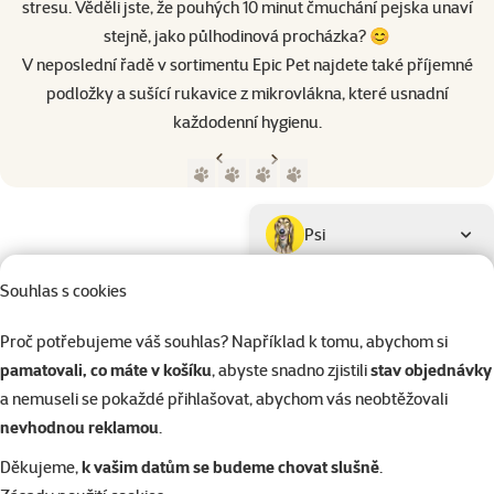
stresu. Věděli jste, že pouhých 10 minut čmuchání pejska unaví
stejně, jako půlhodinová procházka? 😊
V neposlední řadě v sortimentu Epic Pet najdete také příjemné
podložky a sušící rukavice z mikrovlákna, které usnadní
každodenní hygienu.
Předchozí strana
Následující strana
Přejít na stranu 1
Přejít na stranu 2
Přejít na stranu 3
Přejít na stranu 4
Parametrický filtr
Vybrané filtry
Produkty značky Epic Pet
Podkategorie
Psi
Souhlas s cookies
Kočky
Proč potřebujeme váš souhlas? Například k tomu, abychom si
pamatovali, co máte v košíku
, abyste snadno zjistili
stav objednávky
Drobní savci
a nemuseli se pokaždé přihlašovat, abychom vás neobtěžovali
nevhodnou reklamou
.
Ptáci
Děkujeme,
k vašim datům se budeme chovat slušně
.
Kategorie