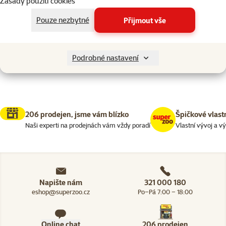
Zásady použití cookies
Kočky > Potřeby pro péči o koč
Filtrovat
2
Pouze nezbytné
Přijmout vše
Nenalezeny žádné produkty
Seřadit
Podrobné nastavení
206 prodejen, jsme vám blízko
Špičkové vlast
Naši experti na prodejnách vám vždy poradí
Vlastní vývoj a v
Napište nám
321 000 180
eshop@superzoo.cz
Po–Pá 7:00 – 18:00
Online chat
206 prodejen