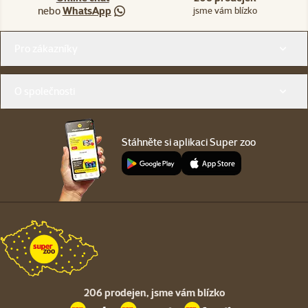
nebo
WhatsApp
jsme vám blízko
Menu v patičce
Pro zákazníky
O společnosti
Stáhněte si aplikaci Super zoo
206 prodejen,
jsme vám blízko