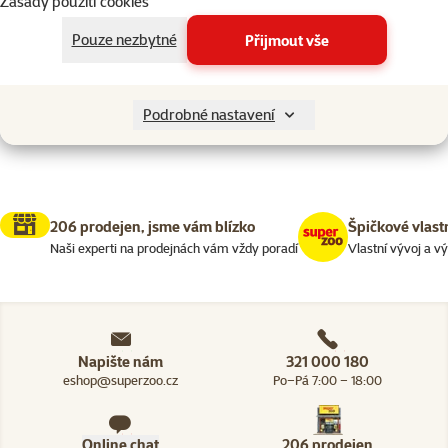
Zásady použití cookies
Kočky > Potřeby pro péči o koč
Filtrovat
1
Pouze nezbytné
Přijmout vše
Nenalezeny žádné produkty
Seřadit
Podrobné nastavení
206 prodejen, jsme vám blízko
Špičkové vlast
Naši experti na prodejnách vám vždy poradí
Vlastní vývoj a v
Napište nám
321 000 180
eshop@superzoo.cz
Po–Pá 7:00 – 18:00
Online chat
206 prodejen