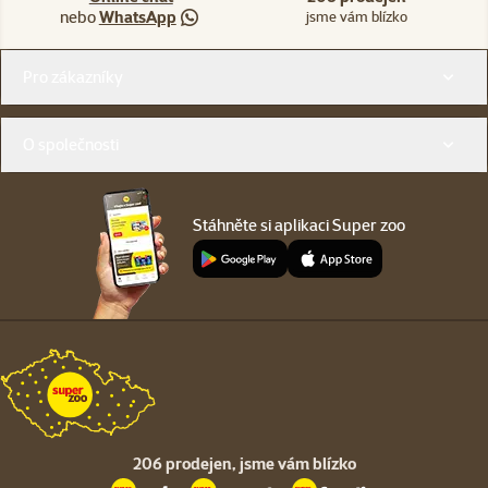
nebo
WhatsApp
jsme vám blízko
Menu v patičce
Pro zákazníky
O společnosti
Stáhněte si aplikaci Super zoo
206 prodejen,
jsme vám blízko