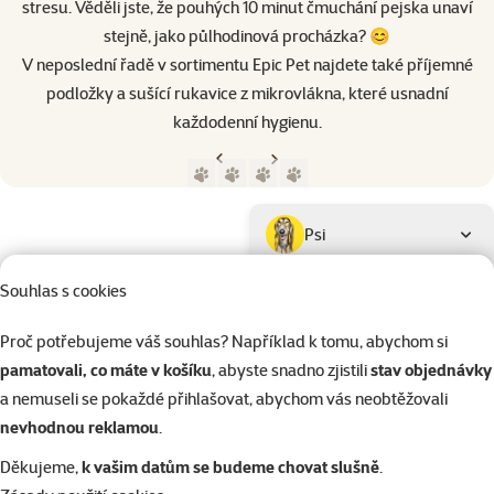
stresu. Věděli jste, že pouhých 10 minut čmuchání pejska unaví
stejně, jako půlhodinová procházka? 😊
V neposlední řadě v sortimentu Epic Pet najdete také příjemné
podložky a sušící rukavice z mikrovlákna, které usnadní
každodenní hygienu.
Předchozí strana
Následující strana
Přejít na stranu 1
Přejít na stranu 2
Přejít na stranu 3
Přejít na stranu 4
Parametrický filtr
Vybrané filtry
Produkty značky Epic Pet
Podkategorie
Psi
Souhlas s cookies
Kočky
Proč potřebujeme váš souhlas? Například k tomu, abychom si
pamatovali, co máte v košíku
, abyste snadno zjistili
stav objednávky
Drobní savci
a nemuseli se pokaždé přihlašovat, abychom vás neobtěžovali
nevhodnou reklamou
.
Ptáci
Děkujeme,
k vašim datům se budeme chovat slušně
.
Kategorie