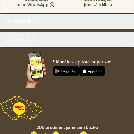
nebo
WhatsApp
jsme vám blízko
Menu v patičce
Pro zákazníky
O společnosti
Stáhněte si aplikaci Super zoo
206 prodejen,
jsme vám blízko