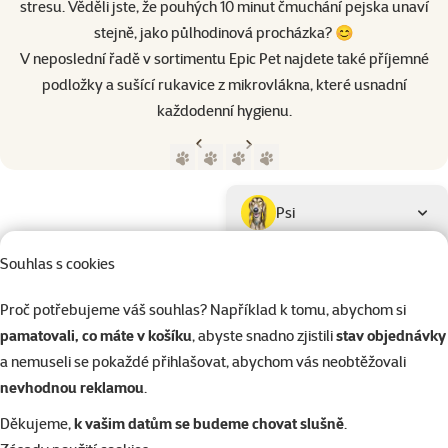
stresu. Věděli jste, že pouhých 10 minut čmuchání pejska unaví
stejně, jako půlhodinová procházka? 😊
V neposlední řadě v sortimentu Epic Pet najdete také příjemné
podložky a sušící rukavice z mikrovlákna, které usnadní
každodenní hygienu.
Předchozí strana
Následující strana
Přejít na stranu 1
Přejít na stranu 2
Přejít na stranu 3
Přejít na stranu 4
Parametrický filtr
Vybrané filtry
Produkty značky Epic Pet
Podkategorie
Psi
Souhlas s cookies
Kočky
Proč potřebujeme váš souhlas? Například k tomu, abychom si
pamatovali, co máte v košíku
, abyste snadno zjistili
stav objednávky
Drobní savci
a nemuseli se pokaždé přihlašovat, abychom vás neobtěžovali
nevhodnou reklamou
.
Ptáci
Děkujeme,
k vašim datům se budeme chovat slušně
.
Kategorie