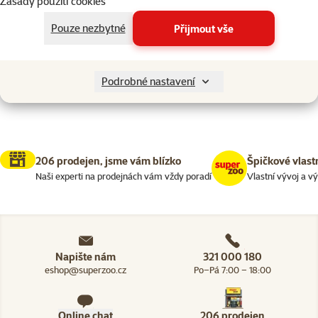
Zásady použití cookies
Drobní savci > Domky, pelíšky a
Filtrovat
2
Pouze nezbytné
Přijmout vše
Nenalezeny žádné produkty
Seřadit
Podrobné nastavení
206 prodejen, jsme vám blízko
Špičkové vlast
Naši experti na prodejnách vám vždy poradí
Vlastní vývoj a v
Napište nám
321 000 180
eshop@superzoo.cz
Po–Pá 7:00 – 18:00
Online chat
206 prodejen