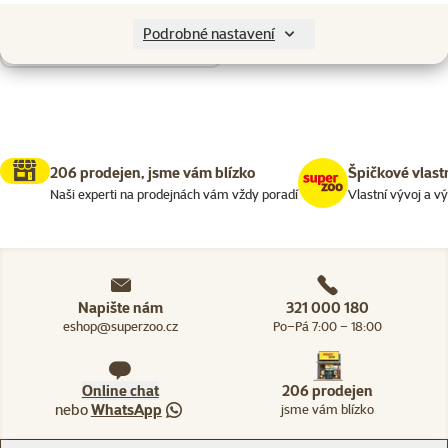
Nenalezeny žádné produkty
Podrobné nastavení
Seřadit
206 prodejen, jsme vám blízko
Špičkové vlast
Naši experti na prodejnách vám vždy poradí
Vlastní vývoj a v
Napište nám
321 000 180
eshop@superzoo.cz
Po–Pá 7:00 – 18:00
Online chat
206 prodejen
nebo
WhatsApp
jsme vám blízko