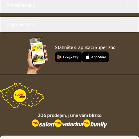
Menu v patičce
Pro zákazníky
O společnosti
Stáhněte si aplikaci Super zoo
206 prodejen,
jsme vám blízko