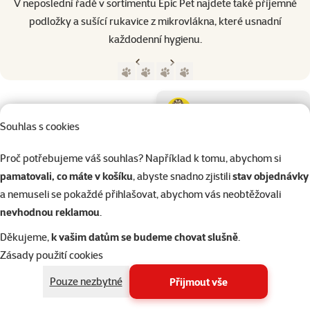
V neposlední řadě v sortimentu Epic Pet najdete také příjemné
podložky a sušící rukavice z mikrovlákna, které usnadní
každodenní hygienu.
Předchozí strana
Následující strana
Přejít na stranu 1
Přejít na stranu 2
Přejít na stranu 3
Přejít na stranu 4
Parametrický filtr
Vybrané filtry
Produkty značky Epic Pet
Podkategorie
Psi
Souhlas s cookies
Kočky
Proč potřebujeme váš souhlas? Například k tomu, abychom si
pamatovali, co máte v košíku
, abyste snadno zjistili
stav objednávky
a nemuseli se pokaždé přihlašovat, abychom vás neobtěžovali
Drobní savci
nevhodnou reklamou
.
Děkujeme,
k vašim datům se budeme chovat slušně
.
Ptáci
Zásady použití cookies
Kategorie
Drobní savci > Domky, pelíšky a
Pouze nezbytné
Přijmout vše
Filtrovat
1