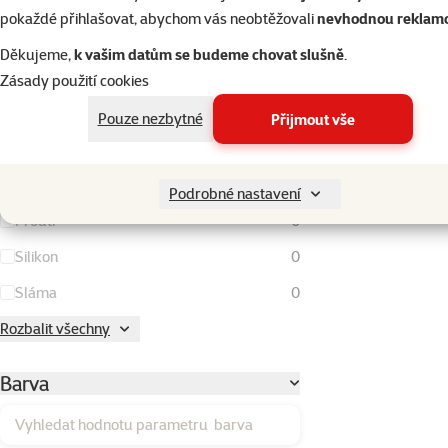
Kokos
0
pokaždé přihlašovat, abychom vás neobtěžovali
nevhodnou reklam
Kov
0
Děkujeme,
k vašim datům se budeme chovat slušně
.
Kukuřičné klasy
0
Zásady použití cookies
Lufa
0
Pouze nezbytné
Přijmout vše
Látka
0
Plast
0
Podrobné nastavení
Proutí
0
Silikon
0
Sláma
0
Rozbalit všechny
Barva
Vyhledat hodnotu parametru barva