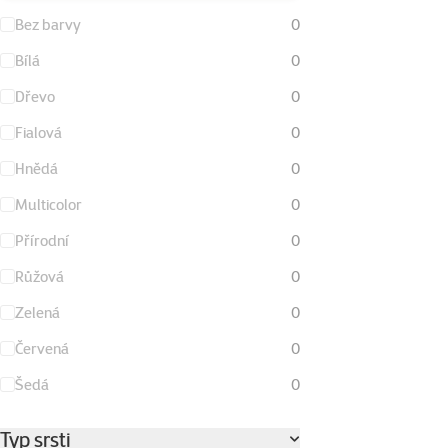
Bez barvy
0
Bílá
0
Dřevo
0
Fialová
0
Hnědá
0
Multicolor
0
Přírodní
0
Růžová
0
Zelená
0
Červená
0
Šedá
0
Typ srsti