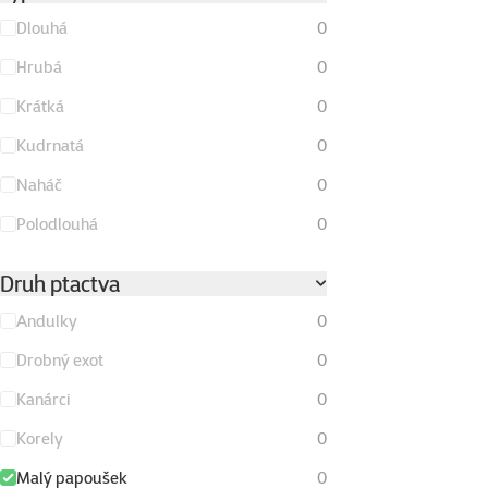
Dlouhá
0
Hrubá
0
Krátká
0
Kudrnatá
0
Naháč
0
Polodlouhá
0
Druh ptactva
Andulky
0
Drobný exot
0
Kanárci
0
Korely
0
Malý papoušek
0