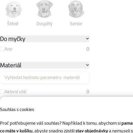
Štěně
Dospělý
Senior
Do myčky
Ano
0
Materiál
Vyhledat hodnotu parametru materiál
Aktivní uhlí
0
Bavlna
0
Souhlas s cookies
Duté vlákno
0
Proč potřebujeme váš souhlas? Například k tomu, abychom si
pamat
Dřevo
0
co máte v košíku
, abyste snadno zjistili
stav objednávky
a nemuseli 