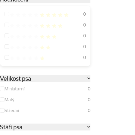
Hodnocení 100%
0
Hodnocení 80%
0
Hodnocení 60%
0
Hodnocení 40%
0
Hodnocení 20%
0
Velikost psa
Miniaturní
0
Malý
0
Střední
0
Stáří psa