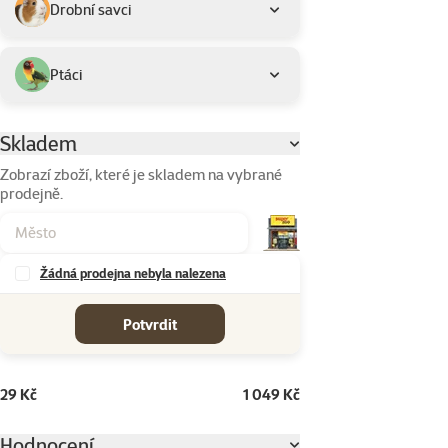
Drobní savci
Ptáci
Skladem
Parametrický filtr
Zobrazí zboží, které je skladem na vybrané
prodejně.
Žádná prodejna nebyla nalezena
cena od-do
Potvrdit
29 Kč
1 049 Kč
Hodnocení