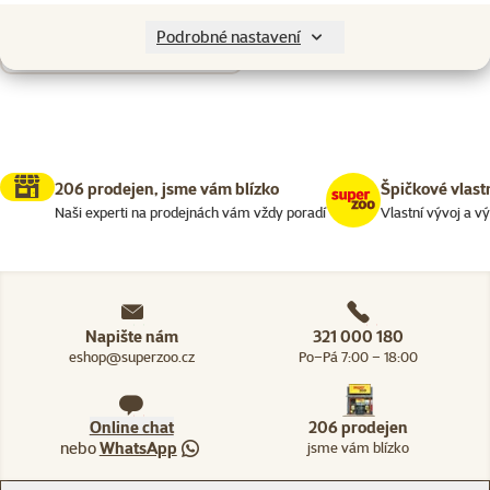
Nenalezeny žádné produkty
Podrobné nastavení
Seřadit
206 prodejen, jsme vám blízko
Špičkové vlast
Naši experti na prodejnách vám vždy poradí
Vlastní vývoj a v
Napište nám
321 000 180
eshop@superzoo.cz
Po–Pá 7:00 – 18:00
Online chat
206 prodejen
nebo
WhatsApp
jsme vám blízko