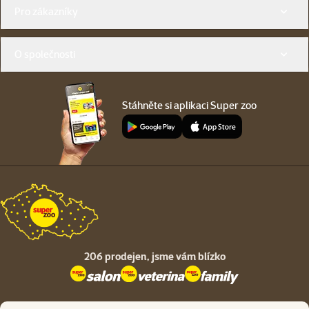
Menu v patičce
Pro zákazníky
O společnosti
Stáhněte si aplikaci Super zoo
206 prodejen,
jsme vám blízko