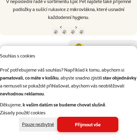
V neposlední řadě v sortimentu Epic Pet najdete také příjemné
podložky a sušící rukavice z mikrovlákna, které usnadní
každodenní hygienu.
Předchozí strana
Následující strana
Přejít na stranu 1
Přejít na stranu 2
Přejít na stranu 3
Přejít na stranu 4
Parametrický filtr
Vybrané filtry
Produkty značky Epic Pet
Podkategorie
Psi
Souhlas s cookies
Kočky
Proč potřebujeme váš souhlas? Například k tomu, abychom si
pamatovali, co máte v košíku
, abyste snadno zjistili
stav objednávky
a nemuseli se pokaždé přihlašovat, abychom vás neobtěžovali
Drobní savci
nevhodnou reklamou
.
Děkujeme,
k vašim datům se budeme chovat slušně
.
Ptáci
Zásady použití cookies
Kategorie
Drobní savci > Hračky pro králí
Pouze nezbytné
Přijmout vše
Filtrovat
1