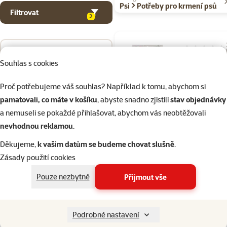
Psi > Potřeby pro krmení psů
Filtrovat
2
Seřadit
Hodnocení 10
Souhlas s cookies
Filtr Epic Pet
pro Zen font
Proč potřebujeme váš souhlas? Například k tomu, abychom si
Běžná cena 59
pamatovali, co máte v košíku
, abyste snadno zjistili
stav objednávky
44 Kč
family
ce
a nemuseli se pokaždé přihlašovat, abychom vás neobtěžovali
nevhodnou reklamou
.
značka
Děkujeme,
k vašim datům se budeme chovat slušně
.
Zásady použití cookies
Skladem
Pouze nezbytné
Přijmout vše
Hodnocení 
Filtr Epic Pet
Podrobné nastavení
uhlíkový pro