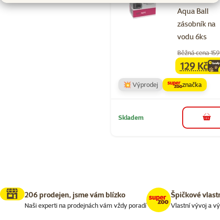
Aqua Ball
zásobník na
vodu 6ks
Běžná cena 159
129 Kč
family
ce
💥 Výprodej
značka
Skladem
do 
206 prodejen, jsme vám blízko
Špičkové vlast
Naši experti na prodejnách vám vždy poradí
Vlastní vývoj a v