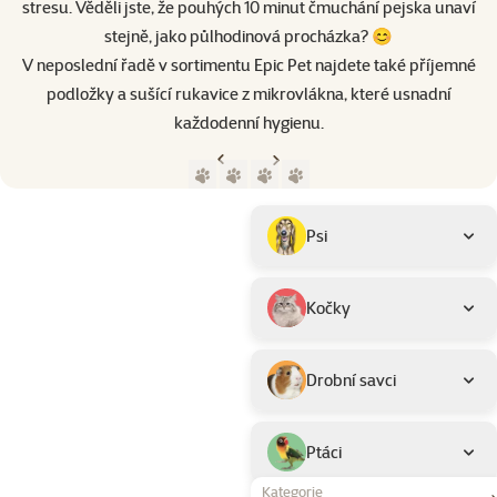
stresu. Věděli jste, že pouhých 10 minut čmuchání pejska unaví
stejně, jako půlhodinová procházka? 😊
V neposlední řadě v sortimentu Epic Pet najdete také příjemné
podložky a sušící rukavice z mikrovlákna, které usnadní
každodenní hygienu.
Předchozí strana
Následující strana
Přejít na stranu 1
Přejít na stranu 2
Přejít na stranu 3
Přejít na stranu 4
Parametrický filtr
Vybrané filtry
Produkty značky Epic Pet
Podkategorie
Psi
Kočky
Drobní savci
Ptáci
Kategorie