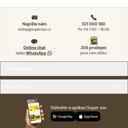
Napište nám
321 000 180
eshop@superzoo.cz
Po–Pá 7:00 – 18:00
Online chat
206 prodejen
nebo
WhatsApp
jsme vám blízko
Menu v patičce
Pro zákazníky
O společnosti
Stáhněte si aplikaci Super zoo