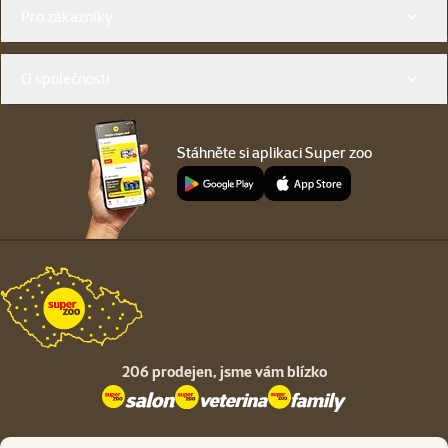
Menu v patičce
Pro zákazníky
O společnosti
Stáhněte si aplikaci Super zoo
206 prodejen,
jsme vám blízko