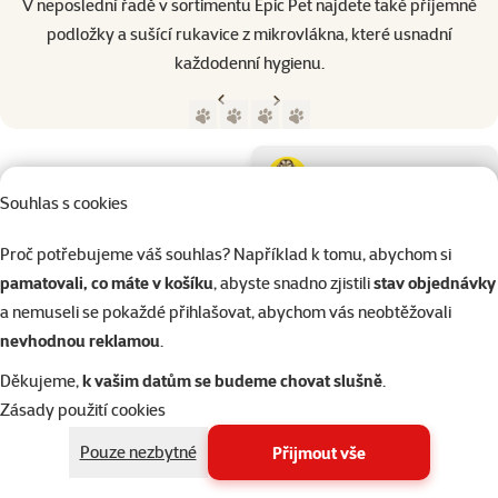
V neposlední řadě v sortimentu Epic Pet najdete také příjemné
podložky a sušící rukavice z mikrovlákna, které usnadní
každodenní hygienu.
Předchozí strana
Následující strana
Přejít na stranu 1
Přejít na stranu 2
Přejít na stranu 3
Přejít na stranu 4
Parametrický filtr
Vybrané filtry
Produkty značky Epic Pet
Podkategorie
Psi
Souhlas s cookies
Kočky
Proč potřebujeme váš souhlas? Například k tomu, abychom si
pamatovali, co máte v košíku
, abyste snadno zjistili
stav objednávky
a nemuseli se pokaždé přihlašovat, abychom vás neobtěžovali
Drobní savci
nevhodnou reklamou
.
Děkujeme,
k vašim datům se budeme chovat slušně
.
Ptáci
Zásady použití cookies
Kategorie
Psi > Potřeby pro krmení psů
Pouze nezbytné
Přijmout vše
Filtrovat
2