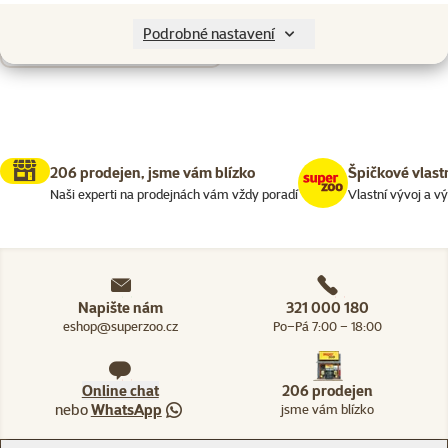
Nenalezeny žádné produkty
Podrobné nastavení
Seřadit
206 prodejen, jsme vám blízko
Špičkové vlast
Naši experti na prodejnách vám vždy poradí
Vlastní vývoj a v
Napište nám
321 000 180
eshop@superzoo.cz
Po–Pá 7:00 – 18:00
Online chat
206 prodejen
nebo
WhatsApp
jsme vám blízko