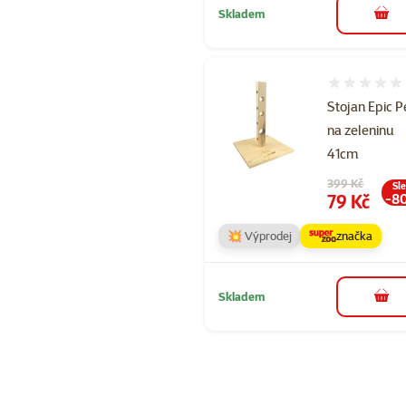
Skladem
do 
Hodnocení 
Stojan Epic P
na zeleninu
41cm
Původní cena
399 Kč
Sl
Cena
79 Kč
-8
💥 Výprodej
značka
Skladem
do 