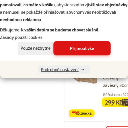
dřevěná věž
pamatovali, co máte v košíku
, abyste snadno zjistili
stav objednávky
Cena
599 Kč
a nemuseli se pokaždé přihlašovat, abychom vás neobtěžovali
nevhodnou reklamou
.
značka
Děkujeme,
k vašim datům se budeme chovat slušně
.
Zásady použití cookies
Skladem
Pouze nezbytné
Přijmout vše
Hodnocení 
Podrobné nastavení
Seník Epic Pe
dřevěný
závěsný 30c
Běžná cena 32
299 Kč
family
ce
značka