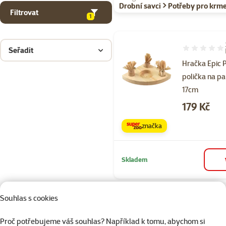
Drobní savci > Potřeby pro krme
Filtrovat
1
Seřadit
Hodnocení 80
Hračka Epic 
polička na p
17cm
Cena
179 Kč
značka
Skladem
Souhlas s cookies
Hodnocení 60
Seník Epic Pe
Proč potřebujeme váš souhlas? Například k tomu, abychom si