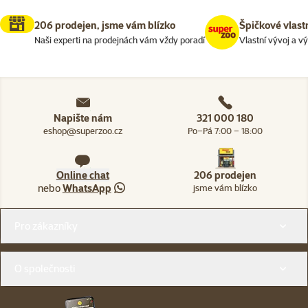
206 prodejen, jsme vám blízko
Špičkové vlast
Naši experti na prodejnách vám vždy poradí
Vlastní vývoj a v
Napište nám
321 000 180
eshop@superzoo.cz
Po–Pá 7:00 – 18:00
Online chat
206 prodejen
nebo
WhatsApp
jsme vám blízko
Menu v patičce
Pro zákazníky
O společnosti