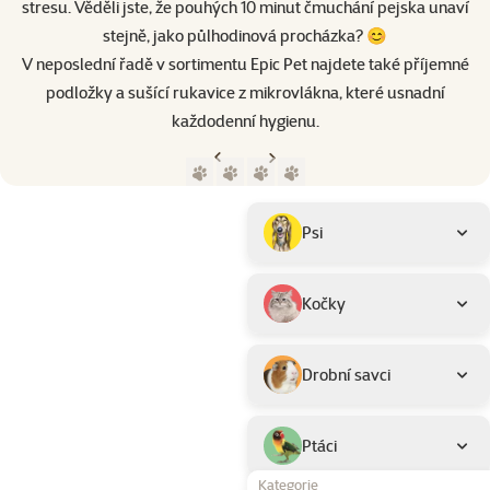
stresu. Věděli jste, že pouhých 10 minut čmuchání pejska unaví
stejně, jako půlhodinová procházka? 😊
V neposlední řadě v sortimentu Epic Pet najdete také příjemné
podložky a sušící rukavice z mikrovlákna, které usnadní
každodenní hygienu.
Předchozí strana
Následující strana
Přejít na stranu 1
Přejít na stranu 2
Přejít na stranu 3
Přejít na stranu 4
Parametrický filtr
Vybrané filtry
Produkty značky Epic Pet
Podkategorie
Psi
Kočky
Drobní savci
Ptáci
Kategorie