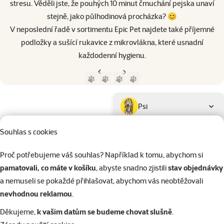
stresu. Věděli jste, že pouhých 10 minut čmuchání pejska unaví
stejně, jako půlhodinová procházka? 😊
V neposlední řadě v sortimentu Epic Pet najdete také příjemné
podložky a sušící rukavice z mikrovlákna, které usnadní
každodenní hygienu.
Předchozí strana
Následující strana
Přejít na stranu 1
Přejít na stranu 2
Přejít na stranu 3
Přejít na stranu 4
Parametrický filtr
Vybrané filtry
Produkty značky Epic Pet
Podkategorie
Psi
Souhlas s cookies
Kočky
Proč potřebujeme váš souhlas? Například k tomu, abychom si
pamatovali, co máte v košíku
, abyste snadno zjistili
stav objednávky
Drobní savci
a nemuseli se pokaždé přihlašovat, abychom vás neobtěžovali
nevhodnou reklamou
.
Ptáci
Děkujeme,
k vašim datům se budeme chovat slušně
.
Kategorie