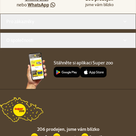
nebo
WhatsApp
jsme vám blízko
Menu v patičce
Pro zákazníky
O společnosti
Stáhněte si aplikaci Super zoo
206 prodejen,
jsme vám blízko