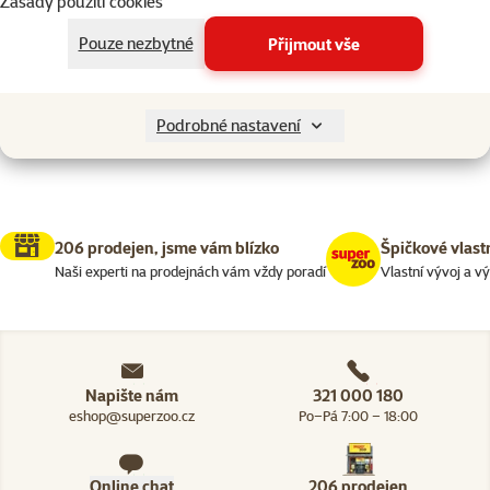
Zásady použití cookies
Kočky > Potřeby pro péči o koč
Filtrovat
2
Pouze nezbytné
Přijmout vše
Nenalezeny žádné produkty
Seřadit
Podrobné nastavení
206 prodejen, jsme vám blízko
Špičkové vlast
Naši experti na prodejnách vám vždy poradí
Vlastní vývoj a v
Napište nám
321 000 180
eshop@superzoo.cz
Po–Pá 7:00 – 18:00
Online chat
206 prodejen