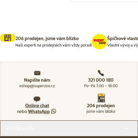
206 prodejen, jsme vám blízko
Špičkové vlast
Naši experti na prodejnách vám vždy poradí
Vlastní vývoj a v
Napište nám
321 000 180
eshop@superzoo.cz
Po–Pá 7:00 – 18:00
Online chat
206 prodejen
nebo
WhatsApp
jsme vám blízko
Menu v patičce
Pro zákazníky