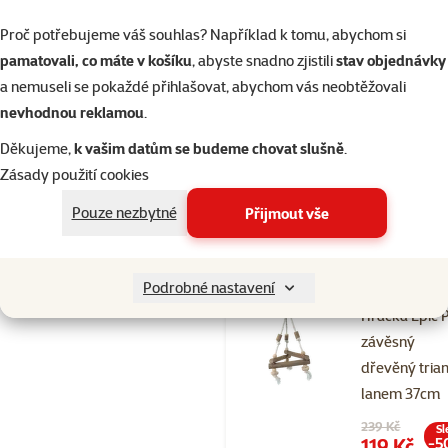
zvonečkem a
Proč potřebujeme váš souhlas? Například k tomu, abychom si
dřívky 70cm
pamatovali, co máte v košíku
, abyste snadno zjistili
stav objednávky
Běžná cena 39
a nemuseli se pokaždé přihlašovat, abychom vás neobtěžovali
349 Kč
nevhodnou reklamou
.
family
ce
značka
Děkujeme,
k vašim datům se budeme chovat slušně
.
Zásady použití cookies
Pouze nezbytné
Přijmout vše
Skladem
do 
Podrobné nastavení
Hodnocení 
Hračka Epic 
závěsný
dřevěný trian
lanem 37cm
Původní cena
239 Kč
Sl
Cena
119 Kč
-5