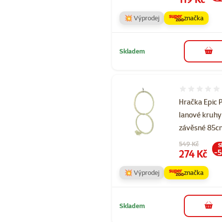
💥 Výprodej
značka
Skladem
do 
Hodnocení 
Hračka Epic 
lanové kruhy
závěsné 85c
Původní cena
549 Kč
S
Cena
274 Kč
-
💥 Výprodej
značka
Skladem
do 