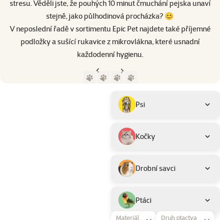
stresu. Věděli jste, že pouhých 10 minut čmuchání pejska unaví
stejně, jako půlhodinová procházka? 😊
V neposlední řadě v sortimentu Epic Pet najdete také příjemné
podložky a sušící rukavice z mikrovlákna, které usnadní
každodenní hygienu.
Předchozí strana
Následující strana
Přejít na stranu 1
Přejít na stranu 2
Přejít na stranu 3
Přejít na stranu 4
Parametrický filtr
Vybrané filtry
Produkty značky Epic Pet
Podkategorie
Psi
Kočky
Drobní savci
Ptáci
Materiál
Druh ptactva