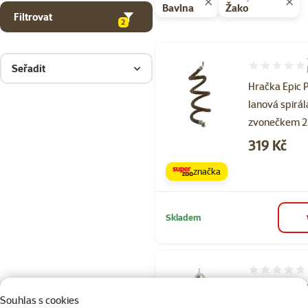
Bavlna
Žako
Filtrovat
2
Seřadit
Hodnocení 10
Hračka Epic 
lanová spirál
zvonečkem 
Cena
319 Kč
značka
Skladem
Hodnocení 
Hračka Epic 
Souhlas s cookies
lanové kruhy