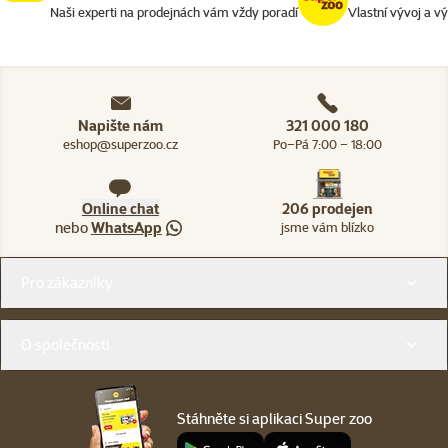
Naši experti na prodejnách vám vždy poradí
Vlastní vývoj a v
Napište nám
321 000 180
eshop@superzoo.cz
Po–Pá 7:00 – 18:00
Online chat
206 prodejen
nebo
WhatsApp
jsme vám blízko
Menu v patičce
Pro zákazníky
O společnosti
Stáhněte si aplikaci Super zoo