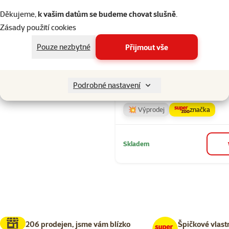
Děkujeme,
k vašim datům se budeme chovat slušně
.
Seřadit
Hodnocení 20
Zásady použití cookies
Hračka Epic 
Pouze nezbytné
Přijmout vše
automatická
skluzavka 2
Původní cena
1 099 Kč
Podrobné nastavení
Cena
219 Kč
💥 Výprodej
značka
Skladem
206 prodejen, jsme vám blízko
Špičkové vlast