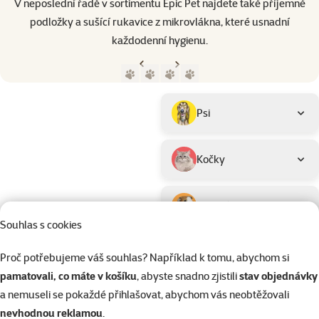
V neposlední řadě v sortimentu Epic Pet najdete také příjemné
podložky a sušící rukavice z mikrovlákna, které usnadní
každodenní hygienu.
Předchozí strana
Následující strana
Přejít na stranu 1
Přejít na stranu 2
Přejít na stranu 3
Přejít na stranu 4
Parametrický filtr
Vybrané filtry
Produkty značky Epic Pet
Podkategorie
Psi
Kočky
Drobní savci
Souhlas s cookies
Ptáci
Proč potřebujeme váš souhlas? Například k tomu, abychom si
pamatovali, co máte v košíku
, abyste snadno zjistili
stav objednávky
Hodnocení
Materiál
Hodnocení 20%
Plast
a nemuseli se pokaždé přihlašovat, abychom vás neobtěžovali
Filtrovat
1
nevhodnou reklamou
.