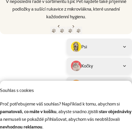
V neposlední řadě v sortimentu Epic Pet najdete také příjemné
podložky a sušící rukavice z mikrovlákna, které usnadní
každodenní hygienu.
Předchozí strana
Následující strana
Přejít na stranu 1
Přejít na stranu 2
Přejít na stranu 3
Přejít na stranu 4
Parametrický filtr
Vybrané filtry
Produkty značky Epic Pet
Podkategorie
Psi
Kočky
Drobní savci
Souhlas s cookies
Proč potřebujeme váš souhlas? Například k tomu, abychom si
Ptáci
pamatovali, co máte v košíku
, abyste snadno zjistili
stav objednávky
Hodnocení
Typ srsti
a nemuseli se pokaždé přihlašovat, abychom vás neobtěžovali
Hodnocení 40%
Krátká
Filtrovat
1
nevhodnou reklamou
.