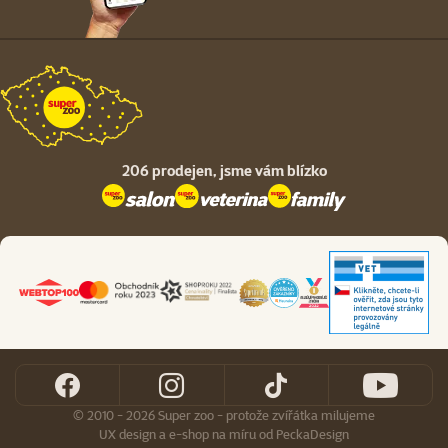
206 prodejen,
jsme vám blízko
© 2010 - 2026 Super zoo - protože zvířátka milujeme
UX design
a
e-shop na míru
od
PeckaDesign