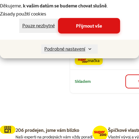
Děkujeme,
k vašim datům se budeme chovat slušně
.
Zásady použití cookies
Seřadit
Hodnocení 40
Hřeben Epic P
Pouze nezbytné
Přijmout vše
groomer pro
masírování a
Cena
109 Kč
Podrobné nastavení
značka
Skladem
206 prodejen, jsme vám blízko
Špičkové vlast
Naši experti na prodejnách vám vždy poradí
Vlastní vývoj a v