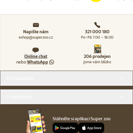
Napište nám
321 000 180
eshop@superzoo.cz
Po–Pá 7:00 – 18:00
Online chat
206 prodejen
nebo
WhatsApp
jsme vám blízko
Menu v patičce
Pro zákazníky
O společnosti
Stáhněte si aplikaci Super zoo