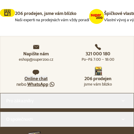
206 prodejen, jsme vám blízko
Špičkové vlast
Naši experti na prodejnách vám vždy poradí
Vlastní vývoj a v
Napište nám
321 000 180
eshop@superzoo.cz
Po–Pá 7:00 – 18:00
Online chat
206 prodejen
nebo
WhatsApp
jsme vám blízko
Menu v patičce
Pro zákazníky
O společnosti