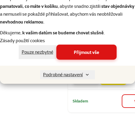
Hodnocení 80%
Kukuřičné k
pamatovali, co máte v košíku
, abyste snadno zjistili
stav objednávky
Filtrovat
1
a nemuseli se pokaždé přihlašovat, abychom vás neobtěžovali
nevhodnou reklamou
.
Seřadit
Hodnocení 80
Děkujeme,
k vašim datům se budeme chovat slušně
.
Hračka Epic 
Zásady použití cookies
stromek dře
Pouze nezbytné
Přijmout vše
22,5cm
Původní cena
199 Kč
Cena
99 Kč
Podrobné nastavení
💥 Výprodej
značka
Skladem