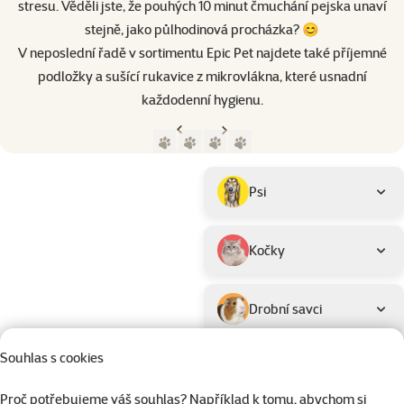
stresu. Věděli jste, že pouhých 10 minut čmuchání pejska unaví
stejně, jako půlhodinová procházka? 😊
V neposlední řadě v sortimentu Epic Pet najdete také příjemné
podložky a sušící rukavice z mikrovlákna, které usnadní
každodenní hygienu.
Předchozí strana
Následující strana
Přejít na stranu 1
Přejít na stranu 2
Přejít na stranu 3
Přejít na stranu 4
Parametrický filtr
Vybrané filtry
Produkty značky Epic Pet
Podkategorie
Psi
Kočky
Drobní savci
Souhlas s cookies
Ptáci
Proč potřebujeme váš souhlas? Například k tomu, abychom si
Hodnocení
Materiál