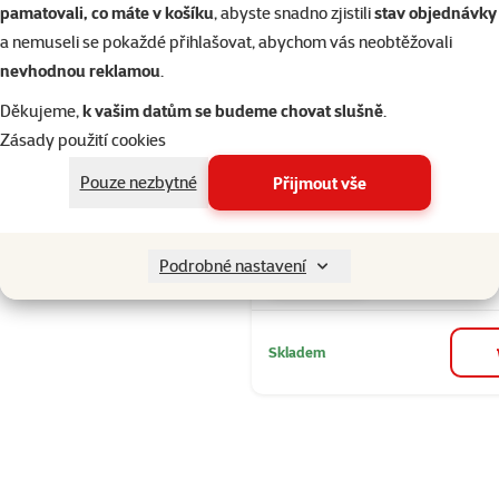
Hodnocení 80%
pamatovali, co máte v košíku
, abyste snadno zjistili
stav objednávky
Protihltací
Filtrovat
1
a nemuseli se pokaždé přihlašovat, abychom vás neobtěžovali
nevhodnou reklamou
.
Seřadit
Děkujeme,
k vašim datům se budeme chovat slušně
.
Hodnocení 80
Lízací podlož
Zásady použití cookies
Pet Lick&Sn
Pouze nezbytné
Přijmout vše
čtverec hněd
Cena
139 Kč
Podrobné nastavení
značka
Skladem