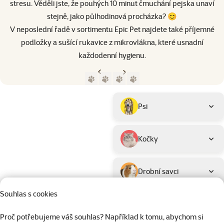
stresu. Věděli jste, že pouhých 10 minut čmuchání pejska unaví
stejně, jako půlhodinová procházka? 😊
V neposlední řadě v sortimentu Epic Pet najdete také příjemné
podložky a sušící rukavice z mikrovlákna, které usnadní
každodenní hygienu.
Předchozí strana
Následující strana
Přejít na stranu 1
Přejít na stranu 2
Přejít na stranu 3
Přejít na stranu 4
Parametrický filtr
Vybrané filtry
Produkty značky Epic Pet
Podkategorie
Psi
Kočky
Drobní savci
Souhlas s cookies
Ptáci
Proč potřebujeme váš souhlas? Například k tomu, abychom si
Hodnocení
Typ misky