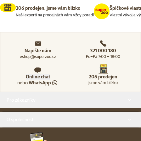
206 prodejen, jsme vám blízko
Špičkové vlast
Naši experti na prodejnách vám vždy poradí
Vlastní vývoj a v
Napište nám
321 000 180
eshop@superzoo.cz
Po–Pá 7:00 – 18:00
Online chat
206 prodejen
nebo
WhatsApp
jsme vám blízko
Menu v patičce
Pro zákazníky
O společnosti