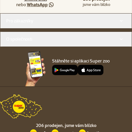
nebo
WhatsApp
jsme vám blízko
Menu v patičce
Pro zákazníky
O společnosti
Stáhněte si aplikaci Super zoo
206 prodejen,
jsme vám blízko