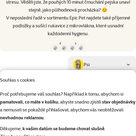
stresu. Věděli jste, že pouhých 10 minut čmuchání pejska unaví
stejně, jako půlhodinová procházka? 😊
V neposlední řadě v sortimentu Epic Pet najdete také příjemné
podložky a sušící rukavice z mikrovlákna, které usnadní
každodenní hygienu.
Předchozí strana
Následující strana
Přejít na stranu 1
Přejít na stranu 2
Přejít na stranu 3
Přejít na stranu 4
Parametrický filtr
Vybrané filtry
Produkty značky Epic Pet
Podkategorie
Psi
Souhlas s cookies
Kočky
Proč potřebujeme váš souhlas? Například k tomu, abychom si
pamatovali, co máte v košíku
, abyste snadno zjistili
stav objednávky
Drobní savci
a nemuseli se pokaždé přihlašovat, abychom vás neobtěžovali
nevhodnou reklamou
.
Ptáci
Děkujeme,
k vašim datům se budeme chovat slušně
.
Hodnocení