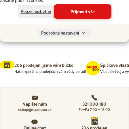
Zásady použití cookies
Hodnocení 100%
Filtrovat
Pouze nezbytné
Přijmout vše
Nenalezeny žádné produkty
Seřadit
Podrobné nastavení
206 prodejen, jsme vám blízko
Špičkové vlast
Naši experti na prodejnách vám vždy poradí
Vlastní vývoj a v
Napište nám
321 000 180
eshop@superzoo.cz
Po–Pá 7:00 – 18:00
Online chat
206 prodejen