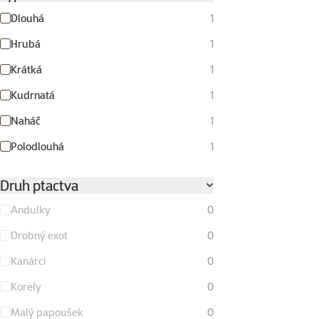
Dlouhá
1
Hrubá
1
Krátká
1
Kudrnatá
1
Naháč
1
Polodlouhá
1
Druh ptactva
Andulky
0
Drobný exot
0
Kanárci
0
Korely
0
Malý papoušek
0