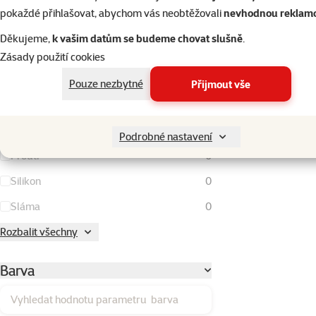
Kokos
0
pokaždé přihlašovat, abychom vás neobtěžovali
nevhodnou reklam
Kov
0
Děkujeme,
k vašim datům se budeme chovat slušně
.
Kukuřičné klasy
0
Zásady použití cookies
Lufa
0
Pouze nezbytné
Přijmout vše
Látka
0
Plast
2
Podrobné nastavení
Proutí
0
Silikon
0
Sláma
0
Rozbalit všechny
Barva
Vyhledat hodnotu parametru barva