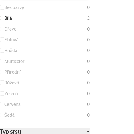
Bez barvy
0
Bílá
2
Dřevo
0
Fialová
0
Hnědá
0
Multicolor
0
Přírodní
0
Růžová
0
Zelená
0
Červená
0
Šedá
0
Typ srsti