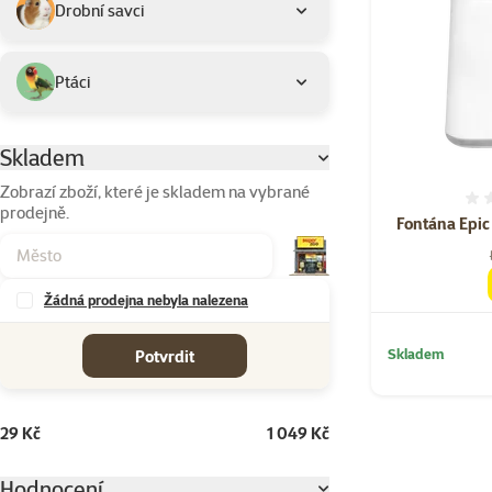
Drobní savci
Ptáci
Skladem
Parametrický filtr
Zobrazí zboží, které je skladem na vybrané
prodejně.
Fontána Epic 
Žádná prodejna nebyla nalezena
cena od-do
Skladem
Potvrdit
29 Kč
1 049 Kč
Hodnocení