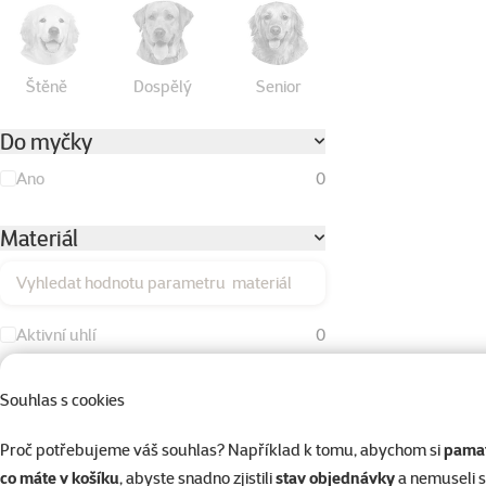
Štěně
Dospělý
Senior
Do myčky
Ano
0
Materiál
Vyhledat hodnotu parametru materiál
Aktivní uhlí
0
Bavlna
0
Souhlas s cookies
Duté vlákno
0
Proč potřebujeme váš souhlas? Například k tomu, abychom si
pamat
Dřevo
0
co máte v košíku
, abyste snadno zjistili
stav objednávky
a nemuseli 