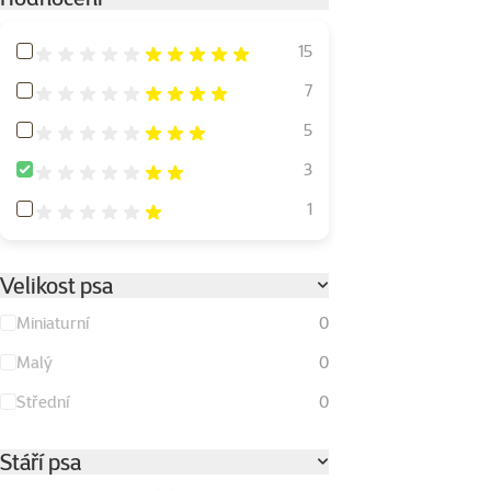
Hodnocení 100%
15
Hodnocení 80%
7
Hodnocení 60%
5
Hodnocení 40%
3
Hodnocení 20%
1
Velikost psa
Miniaturní
0
Malý
0
Střední
0
Stáří psa