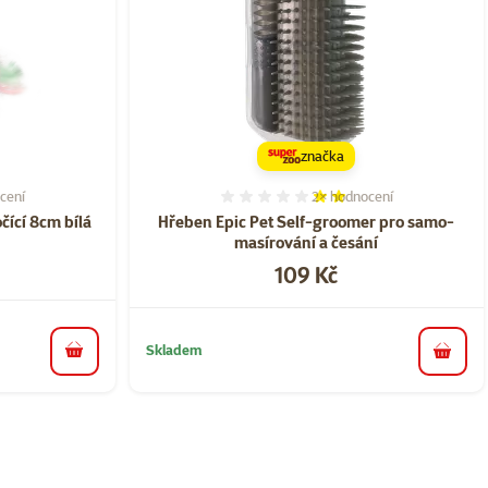
značka
cení
2×
hodnocení
í 33%, počet hodnocení: 3
Hodnocení 40%, počet ho
očící 8cm bílá
Hřeben Epic Pet Self-groomer pro samo-
masírování a česání
Cena
109 Kč
Skladem
do košíku
do koš