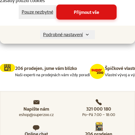
Zásady použití cookies
Filtrovat
Pouze nezbytné
Přijmout vše
Nenalezeny žádné produkty
Dle hodnocení
Podrobné nastavení
206 prodejen, jsme vám blízko
Špičkové vlast
Naši experti na prodejnách vám vždy poradí
Vlastní vývoj a v
Napište nám
321 000 180
eshop@superzoo.cz
Po–Pá 7:00 – 18:00
Online chat
206 prodejen