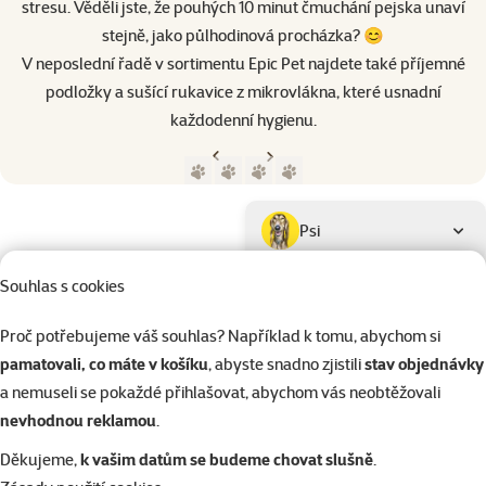
stresu. Věděli jste, že pouhých 10 minut čmuchání pejska unaví
stejně, jako půlhodinová procházka? 😊
V neposlední řadě v sortimentu Epic Pet najdete také příjemné
podložky a sušící rukavice z mikrovlákna, které usnadní
každodenní hygienu.
Předchozí strana
Následující strana
Přejít na stranu 1
Přejít na stranu 2
Přejít na stranu 3
Přejít na stranu 4
Parametrický filtr
Vybrané filtry
Produkty značky Epic Pet
Podkategorie
Psi
Souhlas s cookies
Kočky
Proč potřebujeme váš souhlas? Například k tomu, abychom si
pamatovali, co máte v košíku
, abyste snadno zjistili
stav objednávky
Drobní savci
a nemuseli se pokaždé přihlašovat, abychom vás neobtěžovali
nevhodnou reklamou
.
Ptáci
Děkujeme,
k vašim datům se budeme chovat slušně
.