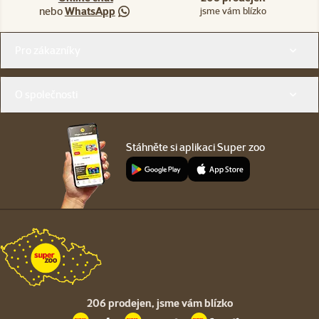
nebo
WhatsApp
jsme vám blízko
Menu v patičce
Pro zákazníky
O společnosti
Stáhněte si aplikaci Super zoo
206 prodejen,
jsme vám blízko