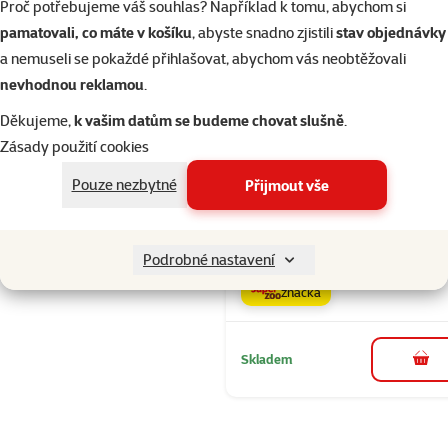
Proč potřebujeme váš souhlas? Například k tomu, abychom si
Fialová
Filtrovat
pamatovali, co máte v košíku
, abyste snadno zjistili
stav objednávky
1
a nemuseli se pokaždé přihlašovat, abychom vás neobtěžovali
nevhodnou reklamou
.
Hodnocení 
Dle hodnocení
Lízací podlo
Děkujeme,
k vašim datům se budeme chovat slušně
.
Epic Pet
Zásady použití cookies
Lick&Snack 
Pouze nezbytné
Přijmout vše
pastelová
fialová
Cena
139 Kč
Podrobné nastavení
značka
Skladem
do 