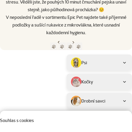
stresu. Věděli jste, že pouhých 10 minut čmuchání pejska unaví
stejně, jako půlhodinová procházka? 😊
V neposlední řadě v sortimentu Epic Pet najdete také příjemné
podložky a sušící rukavice z mikrovlákna, které usnadní
každodenní hygienu.
Předchozí strana
Následující strana
Přejít na stranu 1
Přejít na stranu 2
Přejít na stranu 3
Přejít na stranu 4
Parametrický filtr
Vybrané filtry
Produkty značky Epic Pet
Podkategorie
Psi
Kočky
Drobní savci
Ptáci
Souhlas s cookies
Barva