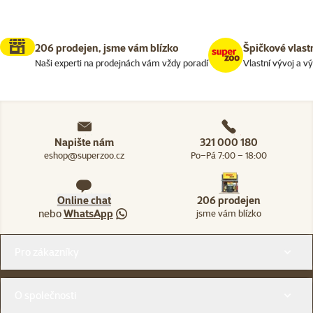
206 prodejen, jsme vám blízko
Špičkové vlast
Naši experti na prodejnách vám vždy poradí
Vlastní vývoj a v
Napište nám
321 000 180
eshop@superzoo.cz
Po–Pá 7:00 – 18:00
Online chat
206 prodejen
nebo
WhatsApp
jsme vám blízko
Menu v patičce
Pro zákazníky
O společnosti