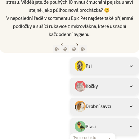
stresu. Věděli jste, že pouhých 10 minut čmuchání pejska unaví
stejně, jako půlhodinová procházka? 😊
V neposlední řadě v sortimentu Epic Pet najdete také příjemné
podložky a sušící rukavice z mikrovlákna, které usnadní
každodenní hygienu.
Předchozí strana
Následující strana
Přejít na stranu 1
Přejít na stranu 2
Přejít na stranu 3
Přejít na stranu 4
Parametrický filtr
Vybrané filtry
Produkty značky Epic Pet
Podkategorie
Psi
Kočky
Drobní savci
Ptáci
Typ produktu