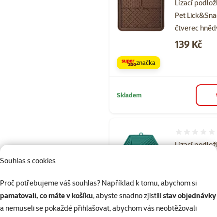
Lízací podlož
Pet Lick&Sn
čtverec hněd
Cena
139 Kč
značka
Skladem
Hodnocení 
Lízací podlo
Epic Pet
Souhlas s cookies
Lick&Snack
hexagon svět
Proč potřebujeme váš souhlas? Například k tomu, abychom si
zelený
pamatovali, co máte v košíku
, abyste snadno zjistili
stav objednávky
a nemuseli se pokaždé přihlašovat, abychom vás neobtěžovali
Cena
139 Kč