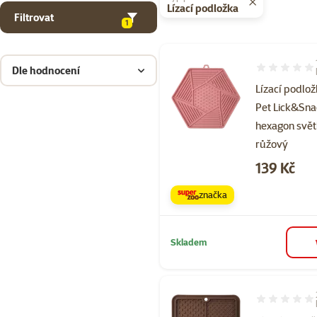
Lízací podložka
Filtrovat
1
Dle hodnocení
Hodnocení 10
Lízací podlož
Pet Lick&Sn
hexagon svět
růžový
Cena
139 Kč
značka
Skladem
Hodnocení 80