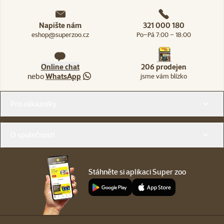
Napište nám
321 000 180
eshop@superzoo.cz
Po–Pá 7:00 – 18:00
Online chat
206 prodejen
nebo
WhatsApp
jsme vám blízko
Menu v patičce
Pro zákazníky
O společnosti
Stáhněte si aplikaci Super zoo