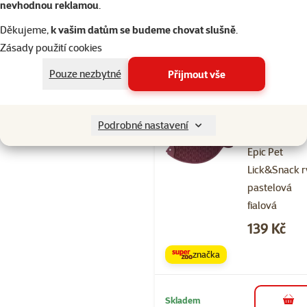
nevhodnou reklamou
.
značka
Děkujeme,
k vašim datům se budeme chovat slušně
.
Zásady použití cookies
Skladem
do 
Pouze nezbytné
Přijmout vše
Hodnocení 
Podrobné nastavení
Lízací podlo
Epic Pet
Lick&Snack 
pastelová
fialová
Cena
139 Kč
značka
Skladem
do 