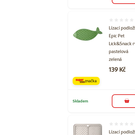
Hodnocení 
Lízací podlo
Epic Pet
Lick&Snack 
pastelová
zelená
Cena
139 Kč
značka
Skladem
do 
Hodnocení 
Lízací podlo