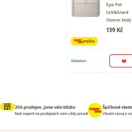
Epic Pet
Lick&Snack
čtverec šedý
Cena
139 Kč
značka
Skladem
do 
206 prodejen, jsme vám blízko
Špičkové vlast
Naši experti na prodejnách vám vždy poradí
Vlastní vývoj a v