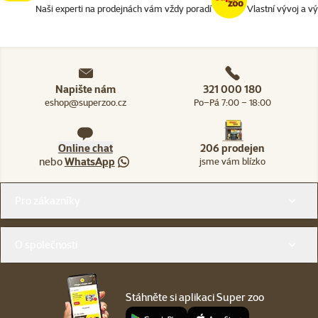
Naši experti na prodejnách vám vždy poradí
Vlastní vývoj a v
Napište nám
321 000 180
eshop@superzoo.cz
Po–Pá 7:00 – 18:00
Online chat
206 prodejen
nebo
WhatsApp
jsme vám blízko
Menu v patičce
Pro zákazníky
O společnosti
Stáhněte si aplikaci Super zoo