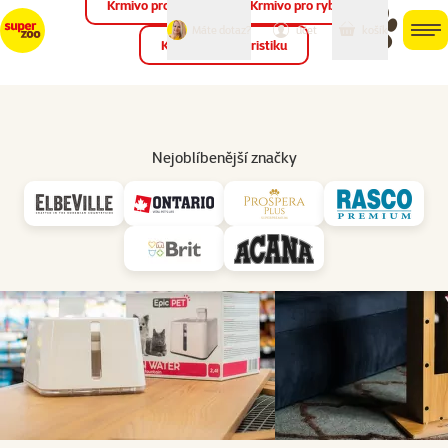
Krmivo pro ptáky
Krmivo pro ryby
můj
můj
Máte dotaz?
košík
účet
men
Krmivo pro teraristiku
Hled
Značky
Epic Pet
Nejoblíbenější značky