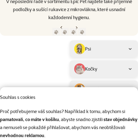
V neposlední řadě v sortimentu Epic Pet najdete také příjemné
podložky a sušící rukavice z mikrovlákna, které usnadní
každodenní hygienu.
Předchozí strana
Následující strana
Přejít na stranu 1
Přejít na stranu 2
Přejít na stranu 3
Přejít na stranu 4
Parametrický filtr
Vybrané filtry
Produkty značky Epic Pet
Podkategorie
Psi
Kočky
Drobní savci
Souhlas s cookies
Ptáci
Proč potřebujeme váš souhlas? Například k tomu, abychom si
pamatovali, co máte v košíku
, abyste snadno zjistili
stav objednávky
Hodnocení
Hodnocení 20%
a nemuseli se pokaždé přihlašovat, abychom vás neobtěžovali
Filtrovat
nevhodnou reklamou
.