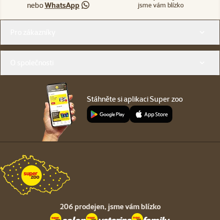
nebo
WhatsApp
jsme vám blízko
Menu v patičce
Pro zákazníky
O společnosti
Stáhněte si aplikaci Super zoo
206 prodejen,
jsme vám blízko