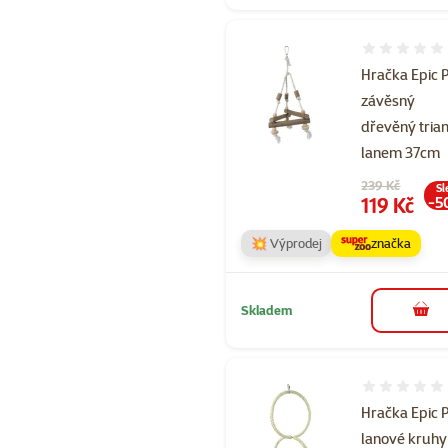
Hodnocení 
Hračka Epic 
závěsný
dřevěný trian
lanem 37cm
Původní cena
239 Kč
Sl
Cena
119 Kč
-5
💥 Výprodej
značka
Skladem
do 
Hodnocení 
Hračka Epic 
lanové kruhy