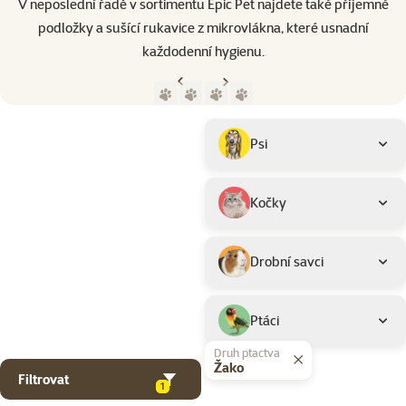
V neposlední řadě v sortimentu Epic Pet najdete také příjemné
podložky a sušící rukavice z mikrovlákna, které usnadní
každodenní hygienu.
Předchozí strana
Následující strana
Přejít na stranu 1
Přejít na stranu 2
Přejít na stranu 3
Přejít na stranu 4
Parametrický filtr
Vybrané filtry
Produkty značky Epic Pet
Podkategorie
Psi
Kočky
Drobní savci
Ptáci
Druh ptactva
Žako
Filtrovat
1