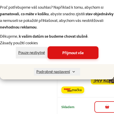
značka
Proč potřebujeme váš souhlas? Například k tomu, abychom si
pamatovali, co máte v košíku
, abyste snadno zjistili
stav objednávky
Skladem
a nemuseli se pokaždé přihlašovat, abychom vás neobtěžovali
do 
nevhodnou reklamou
.
Děkujeme,
k vašim datům se budeme chovat slušně
.
Hodnocení 
Zásady použití cookies
Hračka Epic 
lanové kruhy
Pouze nezbytné
Přijmout vše
zvonečkem a
dřívky 70cm
Podrobné nastavení
Běžná cena 39
349 Kč
family
ce
značka
Skladem
do 