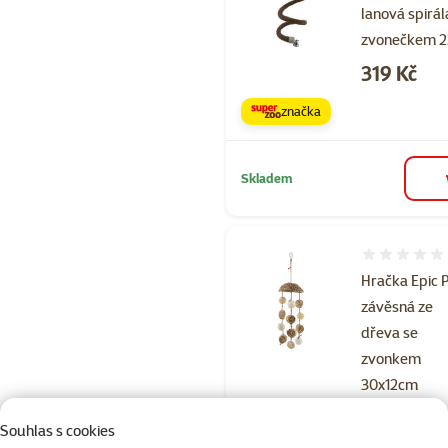
lanová spirál
zvonečkem 
Cena
319 Kč
značka
Skladem
Hodnocení 
Hračka Epic 
závěsná ze
dřeva se
zvonkem
30x12cm
Cena
259 Kč
Souhlas s cookies