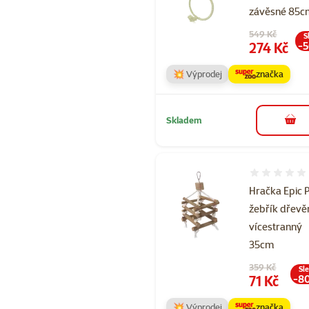
závěsné 85c
Původní cena
549 Kč
S
Cena
274 Kč
-
💥 Výprodej
značka
Skladem
do 
Hodnocení 
Hračka Epic 
žebřík dřevě
vícestranný
35cm
Původní cena
359 Kč
Sl
Cena
71 Kč
-8
💥 Výprodej
značka