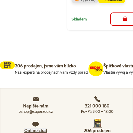
Skladem
do 
206 prodejen, jsme vám blízko
Špičkové vlast
Naši experti na prodejnách vám vždy poradí
Vlastní vývoj a v
Napište nám
321 000 180
eshop@superzoo.cz
Po–Pá 7:00 – 18:00
Online chat
206 prodejen