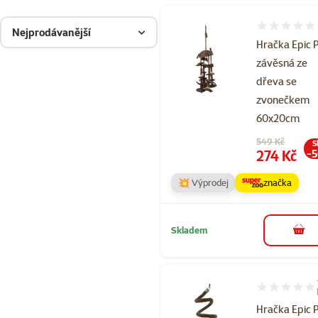
Hodnocení 
Nejprodávanější
Hračka Epic 
závěsná ze
dřeva se
zvonečkem
60x20cm
Původní cena
549 Kč
S
Cena
274 Kč
-
💥 Výprodej
značka
Skladem
do 
Hodnocení 10
Hračka Epic 