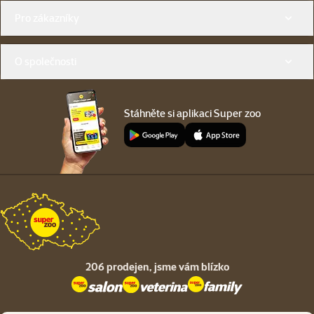
Menu v patičce
Pro zákazníky
O společnosti
Stáhněte si aplikaci Super zoo
206 prodejen,
jsme vám blízko