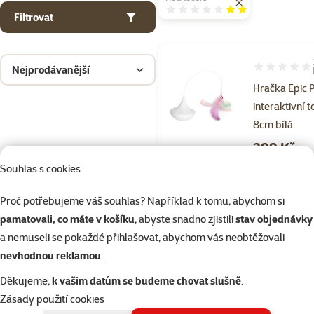
Hodnocení 40%
Filtrovat
Nejprodávanější
Hodnocení 33
Hračka Epic 
interaktivní t
8cm bílá
Cena
299 Kč
Souhlas s cookies
značka
Proč potřebujeme váš souhlas? Například k tomu, abychom si
pamatovali, co máte v košíku
, abyste snadno zjistili
stav objednávky
Skladem
a nemuseli se pokaždé přihlašovat, abychom vás neobtěžovali
nevhodnou reklamou
.
Děkujeme,
k vašim datům se budeme chovat slušně
.
Hodnocení 40
Zásady použití cookies
Hřeben Epic P