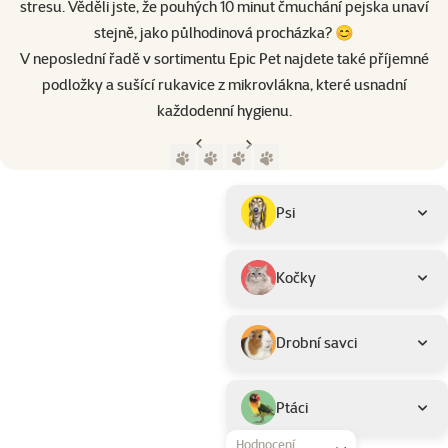
stresu. Věděli jste, že pouhých 10 minut čmuchání pejska unaví
stejně, jako půlhodinová procházka? 😊
V neposlední řadě v sortimentu Epic Pet najdete také příjemné
podložky a sušící rukavice z mikrovlákna, které usnadní
každodenní hygienu.
Předchozí strana
Následující strana
Přejít na stranu 1
Přejít na stranu 2
Přejít na stranu 3
Přejít na stranu 4
Parametrický filtr
Vybrané filtry
Produkty značky Epic Pet
Podkategorie
Psi
Kočky
Drobní savci
Ptáci
Hodnocení