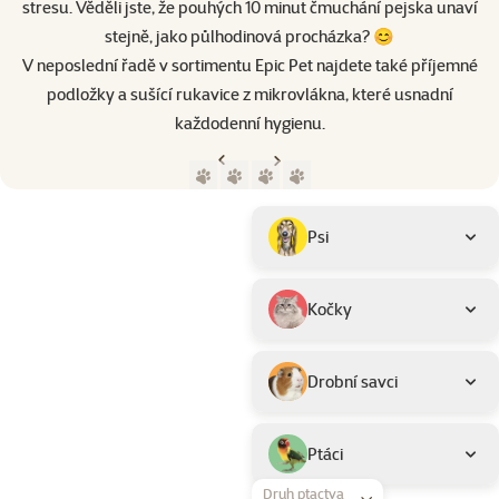
stresu. Věděli jste, že pouhých 10 minut čmuchání pejska unaví
stejně, jako půlhodinová procházka? 😊
V neposlední řadě v sortimentu Epic Pet najdete také příjemné
podložky a sušící rukavice z mikrovlákna, které usnadní
každodenní hygienu.
Předchozí strana
Následující strana
Přejít na stranu 1
Přejít na stranu 2
Přejít na stranu 3
Přejít na stranu 4
Parametrický filtr
Vybrané filtry
Produkty značky Epic Pet
Podkategorie
Psi
Kočky
Drobní savci
Ptáci
Druh ptactva