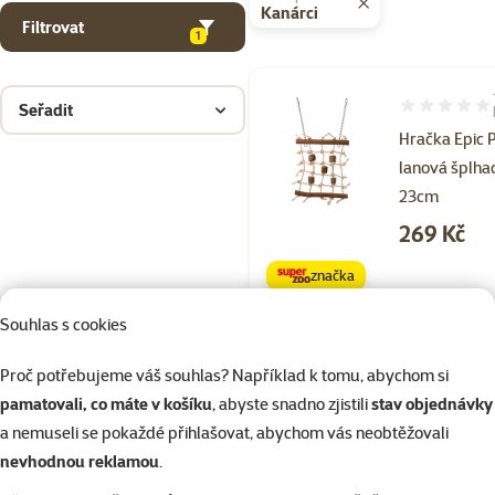
Kanárci
Filtrovat
1
Seřadit
Hodnocení 80
Hračka Epic 
lanová šplhac
23cm
Cena
269 Kč
značka
Souhlas s cookies
Skladem
Proč potřebujeme váš souhlas? Například k tomu, abychom si
pamatovali, co máte v košíku
, abyste snadno zjistili
stav objednávky
a nemuseli se pokaždé přihlašovat, abychom vás neobtěžovali
Hodnocení 
nevhodnou reklamou
.
Budka Epic P
kokos s