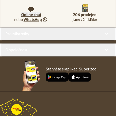
Online chat
206 prodejen
nebo
WhatsApp
jsme vám blízko
Menu v patičce
Pro zákazníky
O společnosti
Stáhněte si aplikaci Super zoo