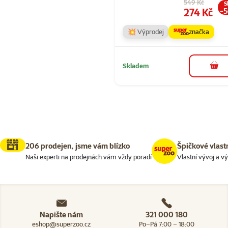
Původní cena
549 Kč
S
Cena
274 Kč
-
💥 Výprodej
značka
Skladem
do 
206 prodejen, jsme vám blízko
Špičkové vlast
Naši experti na prodejnách vám vždy poradí
Vlastní vývoj a v
Napište nám
321 000 180
eshop@superzoo.cz
Po–Pá 7:00 – 18:00