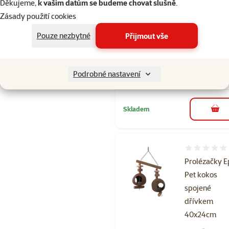
Děkujeme,
k vašim datům se budeme chovat slušně
.
dřevěným
Zásady použití cookies
žebříkem na
Pouze nezbytné
Přijmout vše
laně 45cm
Cena
199 Kč
Podrobné nastavení
značka
Skladem
do 
Hodnocení 
Prolézačky E
Pet kokos
spojené
dřívkem
40x24cm