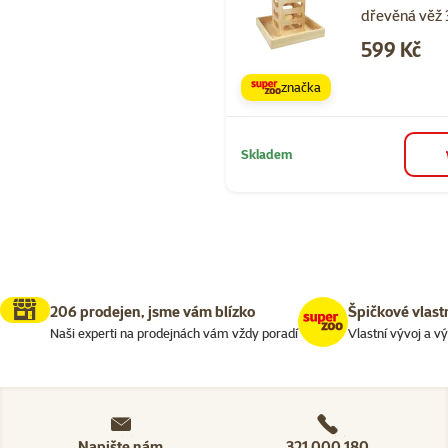
dřevěná věž
Cena
599 Kč
značka
Skladem
206 prodejen, jsme vám blízko
Špičkové vlast
Naši experti na prodejnách vám vždy poradí
Vlastní vývoj a v
Napište nám
321 000 180