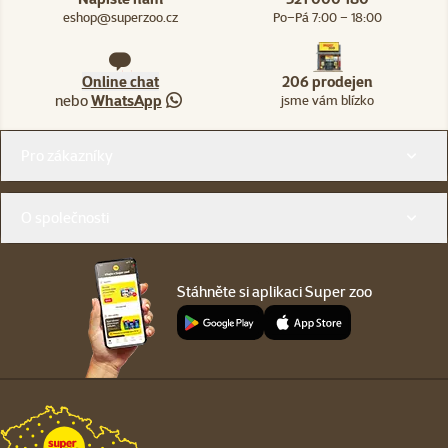
eshop@superzoo.cz
Po–Pá 7:00 – 18:00
Online chat
206 prodejen
nebo
WhatsApp
jsme vám blízko
Menu v patičce
Pro zákazníky
O společnosti
Stáhněte si aplikaci Super zoo