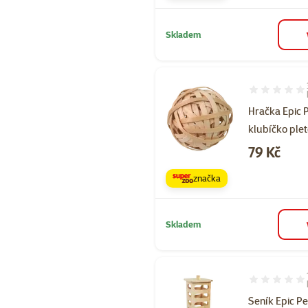
Skladem
Hodnocení 60
Hračka Epic 
klubíčko ple
Cena
79 Kč
značka
Skladem
Hodnocení 60
Seník Epic Pe