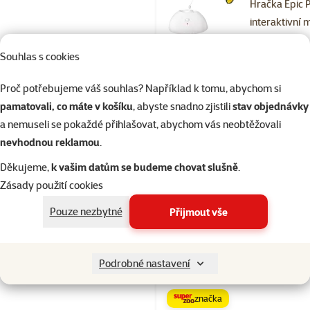
Hračka Epic 
interaktivní 
létající 13cm
Souhlas s cookies
Běžná cena 28
249 Kč
family
ce
Proč potřebujeme váš souhlas? Například k tomu, abychom si
pamatovali, co máte v košíku
, abyste snadno zjistili
stav objednávky
značka
a nemuseli se pokaždé přihlašovat, abychom vás neobtěžovali
nevhodnou reklamou
.
Skladem
Děkujeme,
k vašim datům se budeme chovat slušně
.
Zásady použití cookies
Pouze nezbytné
Přijmout vše
Hodnocení 60
Kolotoč Epic 
dřevěný XL
Podrobné nastavení
Cena
649 Kč
značka