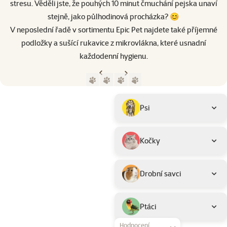
stresu. Věděli jste, že pouhých 10 minut čmuchání pejska unaví
stejně, jako půlhodinová procházka? 😊
V neposlední řadě v sortimentu Epic Pet najdete také příjemné
podložky a sušící rukavice z mikrovlákna, které usnadní
každodenní hygienu.
Předchozí strana
Následující strana
Přejít na stranu 1
Přejít na stranu 2
Přejít na stranu 3
Přejít na stranu 4
Parametrický filtr
Vybrané filtry
Produkty značky Epic Pet
Podkategorie
Psi
Kočky
Drobní savci
Ptáci
Hodnocení