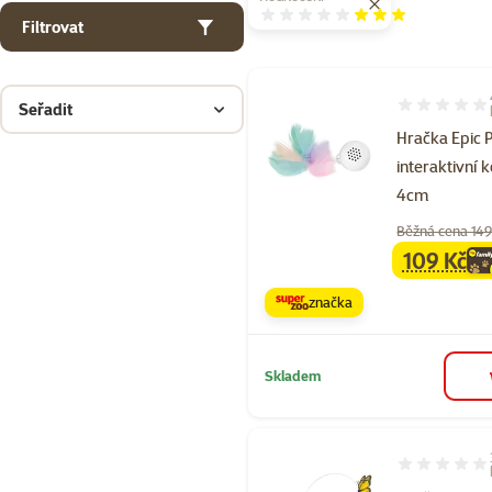
Hodnocení 60%
Filtrovat
Seřadit
Hodnocení 55
Hračka Epic 
interaktivní 
4cm
Běžná cena 149
109 Kč
family
ce
značka
Skladem
Hodnocení 60