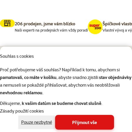
206 prodejen, jsme vám blízko
Špičkové vlast
Naši experti na prodejnách vám vždy poradí
Vlastní vývoj a v
Souhlas s cookies
Napište nám
321 000 180
eshop@superzoo.cz
Po–Pá 7:00 – 18:00
Proč potřebujeme váš souhlas? Například k tomu, abychom si
pamatovali, co máte v košíku
, abyste snadno zjistili
stav objednávky
a nemuseli se pokaždé přihlašovat, abychom vás neobtěžovali
Online chat
206 prodejen
nevhodnou reklamou
.
nebo
WhatsApp
jsme vám blízko
Děkujeme,
k vašim datům se budeme chovat slušně
.
Menu v patičce
Pro zákazníky
Zásady použití cookies
Pouze nezbytné
Přijmout vše
O společnosti