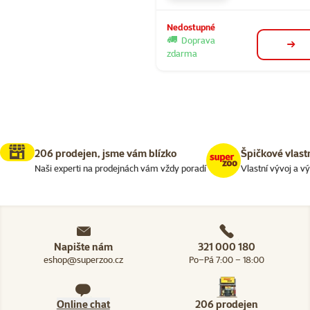
Nedostupné
Doprava
deta
zdarma
206 prodejen, jsme vám blízko
Špičkové vlast
Naši experti na prodejnách vám vždy poradí
Vlastní vývoj a v
Napište nám
321 000 180
eshop@superzoo.cz
Po–Pá 7:00 – 18:00
Online chat
206 prodejen