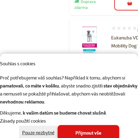
Doprava
do 
zdarma
Hodnocení 10
Eukanuba VD 
Mobility Dog
Cena
1 599 Kč
Cena za 100 g: 13,
Souhlas s cookies
Proč potřebujeme váš souhlas? Například k tomu, abychom si
Skladem
pamatovali, co máte v košíku
, abyste snadno zjistili
stav objednávky
a nemuseli se pokaždé přihlašovat, abychom vás neobtěžovali
nevhodnou reklamou
.
Hodnocení 
Eukanuba V
Děkujeme,
k vašim datům se budeme chovat slušně
.
Restricted
Zásady použití cookies
Calorie Form
Pouze nezbytné
Přijmout vše
Dog 5kg