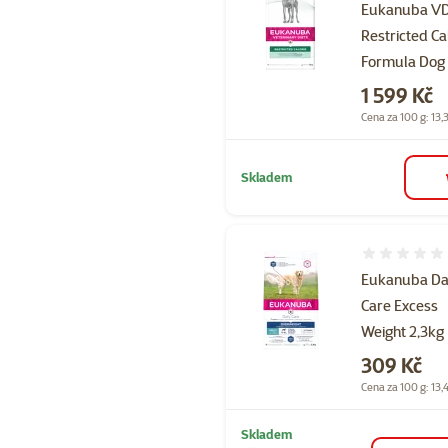
Eukanuba V
Restricted Ca
Formula Dog
Cena
1 599 Kč
Cena za 100 g: 13,
Skladem
Hodnocení 
Eukanuba Da
Care Excess
Weight 2,3kg
Cena
309 Kč
Cena za 100 g: 13,
Skladem