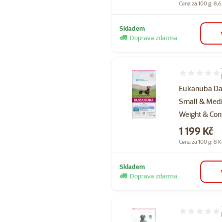
Cena za 100 g: 8,6
Skladem
Doprava zdarma
Hodnocení 10
Eukanuba Dai
Small & Med
Weight & Con
Cena
1 199 Kč
Cena za 100 g: 8 K
Skladem
Doprava zdarma
Hodnocení 10