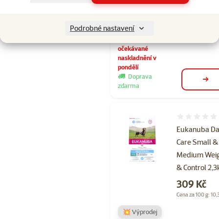
Cena
899 Kč
Cena za 100 g: 18,
Podrobné nastavení
očekávané
naskladnění v
pondělí
Doprava
deta
zdarma
Hodnocení 
Eukanuba Da
Care Small &
Medium Wei
& Control 2,3
Cena
309 Kč
Cena za 100 g: 10,
💥 Výprodej