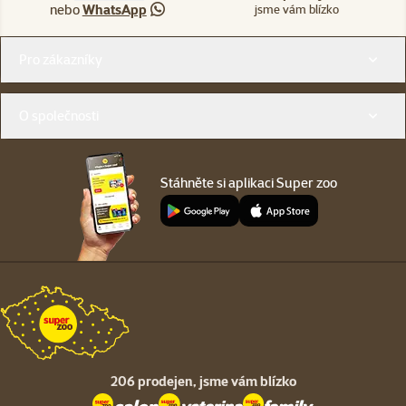
nebo
WhatsApp
jsme vám blízko
Menu v patičce
Pro zákazníky
O společnosti
Stáhněte si aplikaci Super zoo
206 prodejen,
jsme vám blízko