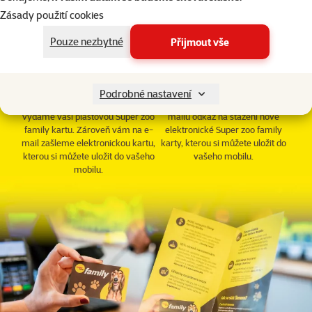
Zásady použití cookies
Pouze nezbytné
Přijmout vše
Na prodejně
Z pohodlí domova
Na každé prodejně Super zoo se
Registraci z pohodlí domova
můžete zdarma registrovat do
provedete na této stránce. Po
Podrobné nastavení
Super zoo family. Na počkání vám
registraci vám doručíme do e-
vydáme vaši plastovou Super zoo
mailu odkaz na stažení nové
family kartu. Zároveň vám na e-
elektronické Super zoo family
mail zašleme elektronickou kartu,
karty, kterou si můžete uložit do
kterou si můžete uložit do vašeho
vašeho mobilu.
mobilu.