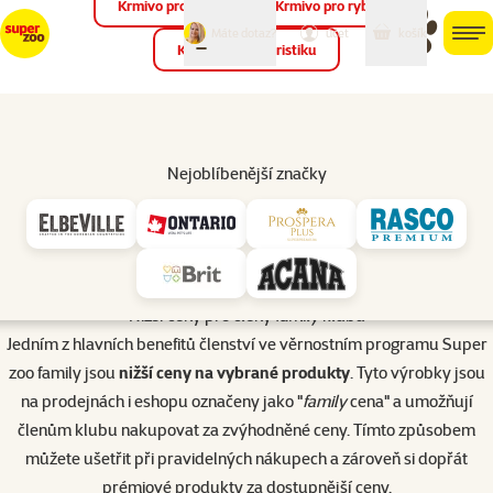
Krmivo pro ptáky
Krmivo pro ryby
můj
můj
Máte dotaz?
košík
účet
men
Krmivo pro teraristiku
Hled
Úvod
Věrnostní program Super zoo family
Nejoblíbenější značky
Nižší ceny pro členy
family
klubu
Jedním z hlavních benefitů členství ve věrnostním programu Super
zoo family jsou
nižší ceny na vybrané produkty
. Tyto výrobky jsou
na prodejnách i eshopu označeny jako "
family
cena" a umožňují
členům klubu nakupovat za zvýhodněné ceny. Tímto způsobem
můžete ušetřit při pravidelných nákupech a zároveň si dopřát
prémiové produkty za dostupnější ceny.