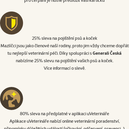
pro čerpání je nutné předložit vaši kartičku
25% sleva na pojištění psů a koček
Mazlíčci jsou jako členové naší rodiny, proto jim vždy chceme dopřát
tu nejlepší veterinární péči. Díky spolupráci s
Generali Česká
nabízíme 25% slevu na pojištění vašich psů a koček.
Více informací o slevě
.
80% sleva na předplatné v aplikaci uVeterináře
Aplikace uVeterináře nabízí online veterinární poradenství,
připomínky důležitých událostí (očkování, odčervení, prevenci...),