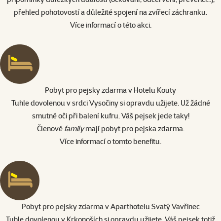
přehled pohotovostí a důležité spojení na zvířecí záchranku.
Více informací o této akci.
Pobyt pro pejsky zdarma v Hotelu Kouty
Tuhle dovolenou v srdci Vysočiny si opravdu užijete. Už žádné
smutné oči při balení kufru. Váš pejsek jede taky!
Členové
family
mají pobyt pro pejska zdarma.
Více informací o tomto benefitu
.
Pobyt pro pejsky zdarma v Aparthotelu Svatý Vavřinec
Tuhle dovolenou v Krkonoších si opravdu užijete. Váš pejsek totiž