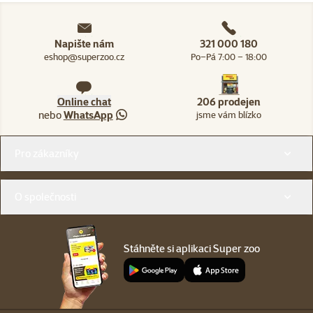
Napište nám
321 000 180
eshop@superzoo.cz
Po–Pá 7:00 – 18:00
Online chat
206 prodejen
nebo
WhatsApp
jsme vám blízko
Menu v patičce
Pro zákazníky
O společnosti
Stáhněte si aplikaci Super zoo