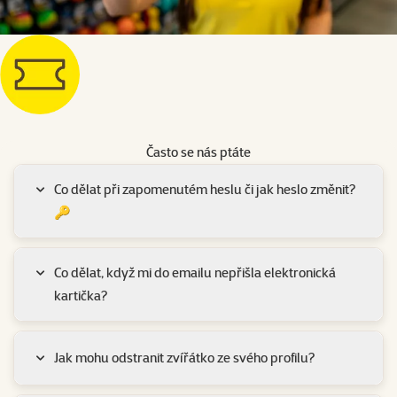
Často se nás ptáte
Co dělat při zapomenutém heslu či jak heslo změnit?
🔑
Co dělat, když mi do emailu nepřišla elektronická
kartička?
Jak mohu odstranit zvířátko ze svého profilu?