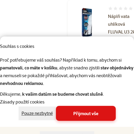
Hodnocení 
Náplň vata
uhlíková
FLUVAL U3 2
Cena
174 Kč
Souhlas s cookies
Skladem
Proč potřebujeme váš souhlas? Například k tomu, abychom si
Doprava
do 
pamatovali, co máte v košíku
, abyste snadno zjistili
stav objednávky
zdarma
a nemuseli se pokaždé přihlašovat, abychom vás neobtěžovali
nevhodnou reklamou
.
Hodnocení 93
Děkujeme,
k vašim datům se budeme chovat slušně
.
Filtr FLUVAL
Zásady použití cookies
vnější
Pouze nezbytné
Přijmout vše
Cena
5 699 Kč