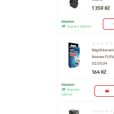
Cena
1 359 Kč
Skladem
Doprava zdarma
Hodnocení 
Náplň keram
biomax FLUV
U2,U3,U4
Cena
164 Kč
Skladem
Doprava
do 
zdarma
Hodnocení 10