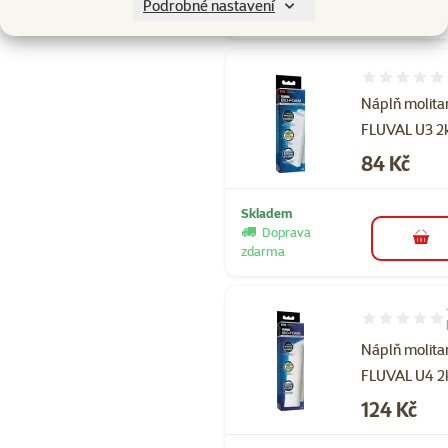
Skladem
Podrobné nastavení
Hodnocení 
Náplň molita
FLUVAL U3 2
Cena
84 Kč
Skladem
Doprava
do 
zdarma
Hodnocení 10
Náplň molita
FLUVAL U4 2
Cena
124 Kč