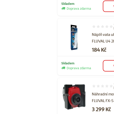
Skladem
Doprava zdarma
Hodnocení 10
Náplň vata u
FLUVAL U4 2
Cena
184 Kč
Skladem
Doprava zdarma
Hodnocení 10
Náhradní mo
FLUVAL FX-5 
Cena
3 299 Kč