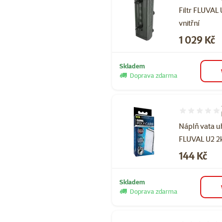
Filtr FLUVAL
vnitřní
Cena
1 029 Kč
Skladem
Doprava zdarma
Hodnocení 10
Náplň vata u
FLUVAL U2 2
Cena
144 Kč
Skladem
Doprava zdarma