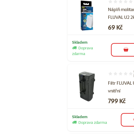
Hodnocení 
Náplň molita
FLUVAL U2 2
Cena
69 Kč
Skladem
Doprava
do 
zdarma
Hodnocení 10
Filtr FLUVAL
vnitřní
Cena
799 Kč
Skladem
Doprava zdarma