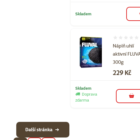
Skladem
Hodnocení 
Náplň uhlí
aktivní FLUV
300g
Cena
229 Kč
Skladem
Doprava
do 
zdarma
Další stránka