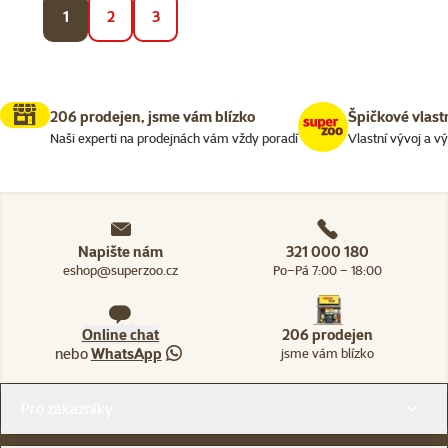
1
2
3
206 prodejen, jsme vám blízko
Špičkové vlast
Naši experti na prodejnách vám vždy poradí
Vlastní vývoj a v
Napište nám
321 000 180
eshop@superzoo.cz
Po–Pá 7:00 – 18:00
Online chat
206 prodejen
nebo
WhatsApp
jsme vám blízko
Menu v patičce
Pro zákazníky