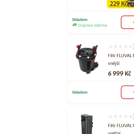
229 Kč
family
ce
Skladem
Doprava zdarma
Hodnocení 10
Filtr FLUVAL
vnější
Cena
6 999 Kč
Skladem
Hodnocení 97
Filtr FLUVAL
vnitřní