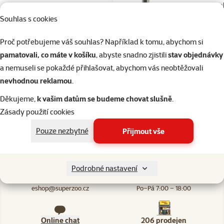
Parfém Beap
pro feny 50m
Souhlas s cookies
Cena
399 Kč
Proč potřebujeme váš souhlas? Například k tomu, abychom si
💥 Výprodej
značka
pamatovali, co máte v košíku
, abyste snadno zjistili
stav objednávky
a nemuseli se pokaždé přihlašovat, abychom vás neobtěžovali
nevhodnou reklamou
.
Skladem
do 
Děkujeme,
k vašim datům se budeme chovat slušně
.
Zásady použití cookies
Pouze nezbytné
Přijmout vše
Podrobné nastavení
Napište nám
321 000 180
eshop@superzoo.cz
Po–Pá 7:00 – 18:00
Online chat
206 prodejen