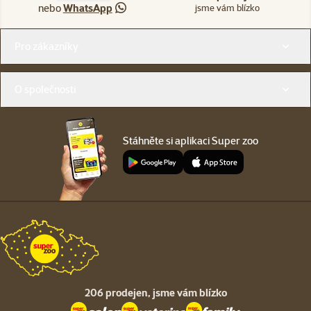
nebo
WhatsApp
jsme vám blízko
Menu v patičce
Pro zákazníky
O společnosti
Stáhněte si aplikaci Super zoo
206 prodejen,
jsme vám blízko