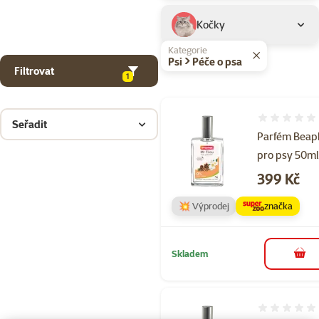
Kočky
Kategorie
Psi > Péče o psa
Filtrovat
1
Hodnocení 
Seřadit
Parfém Beap
pro psy 50m
Cena
399 Kč
💥 Výprodej
značka
Skladem
do 
Hodnocení 