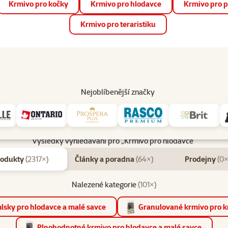
Krmivo pro kočky
Krmivo pro hlodavce
Krmivo pro p
📱 Stáhněte si novou aplikaci Super zoo.
Více informací
Krmivo pro teraristiku
op
Akce a slevy
Prodejny
Služby
Poradna
Pomá
206
Nejoblíbenější značky
Výsledky vyhledávání pro „Krmivo pro hlodavce“
rodukty
(2317×)
Články a poradna
(64×)
Prodejny
(0×
Nalezené kategorie
(101×)
lsky pro hlodavce a malé savce
Granulované krmivo pro kr
Plnohodnotné krmivo pro hlodavce a malé savce