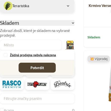
Krmivo Verse
Teraristika
Skladem
Parametrický filtr
Zobrazí zboží, které je skladem na vybrané
prodejně.
Skladem
Žádná prodejna nebyla nalezena
💥 Výprodej
Značky
Potvrdit
Filtrujte značky psaním
Acana
0