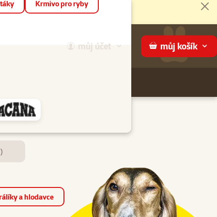
táky
Krmivo pro ryby
Zav
můj
účet
můj
košík
Hledej
háme
)
álíky a hlodavce