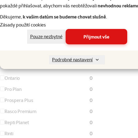
IAMS
0
pokaždé přihlašovat, abychom vás neobtěžovali
nevhodnou reklam
JK Animals
0
Děkujeme,
k vašim datům se budeme chovat slušně
.
Kattovit
0
Zásady použití cookies
Miamor
0
Pouze nezbytné
Přijmout vše
N&D
4
Nature Land
0
Podrobné nastavení
Nutrin
0
Ontario
0
Pro Plan
0
Prospera Plus
0
Rasco Premium
0
Repti Planet
0
Rinti
0