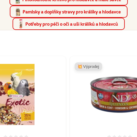
Pamlsky a doplňky stravy pro králíky a hlodavce
Potřeby pro péči o oči a uši králíků a hlodavců
taz "Krmivo pro hlodavce"
💥 Výprodej