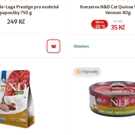
Hodnocení 0%
Hodnoce
le-Laga Prestige pro exotické
Konzerva N&D Cat Quinoa 
papoušky 750 g
Venison 80g
Cena
249 Kč
Původní cen
44 Kč
Sleva
Cena
35 Kč
-20 %
Skladem
do košíku
💥 Výprodej