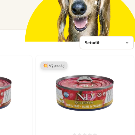
Seřadit
💥 Výprodej