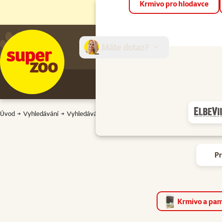
Krmivo pro hlodavce
Máte dotaz?
E-sh
Úvod
Vyhledávání
Vyhledávání
P
Krmivo a pam