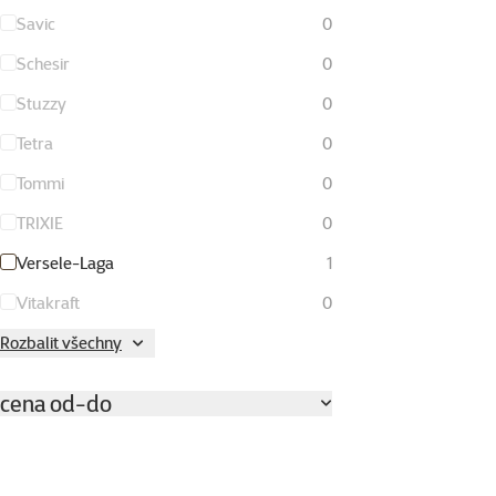
Savic
0
Schesir
0
Stuzzy
0
Tetra
0
Tommi
0
TRIXIE
0
Versele-Laga
1
Vitakraft
0
Rozbalit všechny
cena od-do