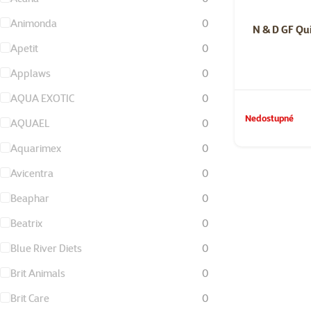
Animonda
0
N & D GF Qu
Apetit
0
Applaws
0
AQUA EXOTIC
0
Nedostupné
AQUAEL
0
Aquarimex
0
Avicentra
0
Beaphar
0
Beatrix
0
Blue River Diets
0
Brit Animals
0
Brit Care
0