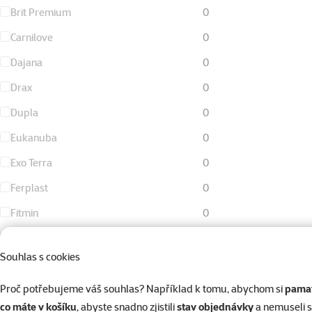
Brit Premium
0
Carnilove
0
Dajana
0
Drax
0
Dupla
0
Eukanuba
0
Exo Terra
0
Ferplast
0
Fitmin
0
FURminator
0
Souhlas s cookies
Hill's
0
I love pets
0
Proč potřebujeme váš souhlas? Například k tomu, abychom si
pamat
co máte v košíku
, abyste snadno zjistili
stav objednávky
a nemuseli 