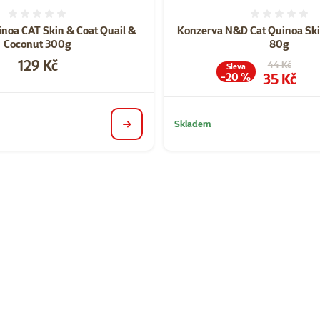
Hodnocení 0%
Hodnoce
inoa CAT Skin & Coat Quail &
Konzerva N&D Cat Quinoa Sk
Coconut 300g
80g
Cena
129 Kč
Původní cen
44 Kč
Sleva
Cena
35 Kč
-20 %
Skladem
detail