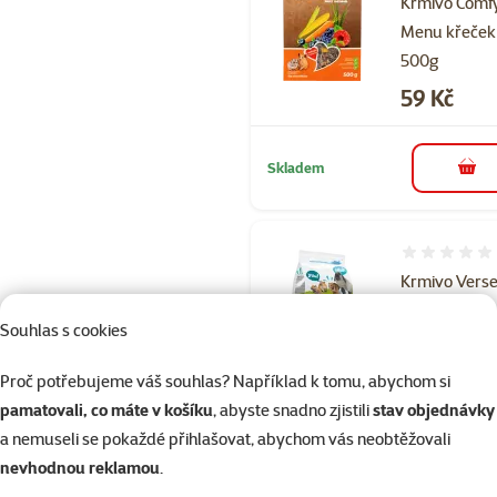
Krmivo Comf
Menu křeček
500g
Cena
59 Kč
Skladem
do 
Hodnocení 
Krmivo Verse
Laga Crispy
Souhlas s cookies
Snack Popco
650g
Proč potřebujeme váš souhlas? Například k tomu, abychom si
Cena
129 Kč
pamatovali, co máte v košíku
, abyste snadno zjistili
stav objednávky
a nemuseli se pokaždé přihlašovat, abychom vás neobtěžovali
💥 Výprodej
nevhodnou reklamou
.