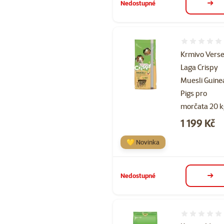
Nedostupné
deta
Hodnocení 
Krmivo Verse
Laga Crispy
Muesli Guine
Pigs pro
morčata 20 
Cena
1 199 Kč
💛 Novinka
Nedostupné
deta
Hodnocení 