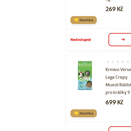
Cena
269 Kč
💛 Novinka
Nedostupné
deta
Hodnocení 
Krmivo Verse
Laga Crispy
Muesli Rabbi
pro králíky 9
Cena
699 Kč
💛 Novinka