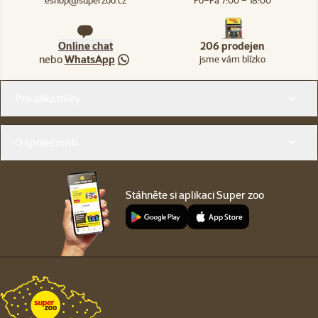
eshop@superzoo.cz
Po–Pá 7:00 – 18:00
Online chat
206 prodejen
nebo
WhatsApp
jsme vám blízko
Menu v patičce
Pro zákazníky
O společnosti
Stáhněte si aplikaci Super zoo