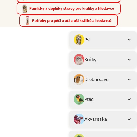
Pamlsky a doplňky stravy pro králíky a hlodavce
Potřeby pro péči o oči a uši králíků a hlodavců
Parametrický filtr
Vybrané filtry
Produkty pro dotaz "Krmivo pro hlodavce"
Podkategorie
Psi
Kočky
Drobní savci
Ptáci
Akvaristika