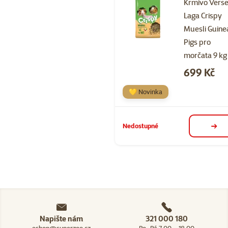
Krmivo Verse
Laga Crispy
Muesli Guine
Pigs pro
morčata 9 kg
Cena
699 Kč
💛 Novinka
Nedostupné
deta
Napište nám
321 000 180