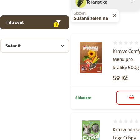
Teraristika
Složení
Sušená zelenina
Filtrovat
1
Hodnocení 
Seřadit
Krmivo Comf
Menu pro
králíky 500g
Cena
59 Kč
Skladem
do 
Hodnocení 
Krmivo Verse
Laga Crispy