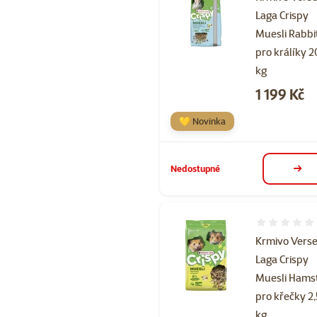
Laga Crispy
Muesli Rabbi
pro králíky 2
kg
Cena
1 199 Kč
💛 Novinka
Nedostupné
deta
Hodnocení 
Krmivo Verse
Laga Crispy
Muesli Hams
pro křečky 2,
kg