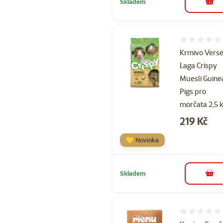
Skladem
do 
Hodnocení 
Krmivo Verse
Laga Crispy
Muesli Guine
Pigs pro
morčata 2,5 
Cena
219 Kč
💛 Novinka
Skladem
do 
Hodnocení 