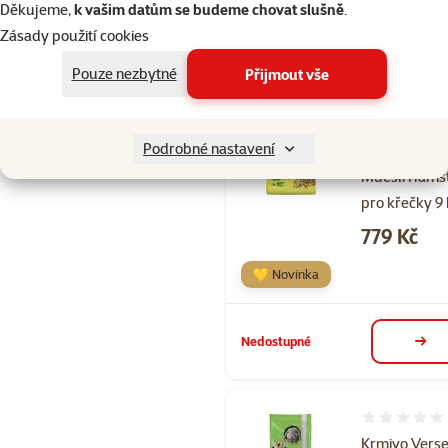
Děkujeme,
k vašim datům se budeme chovat slušně
.
Skladem
do 
Zásady použití cookies
Pouze nezbytné
Přijmout vše
Hodnocení 
Krmivo Verse
Podrobné nastavení
Laga Crispy
Muesli Hams
pro křečky 9
Cena
779 Kč
💛 Novinka
Nedostupné
deta
Hodnocení 
Krmivo Verse