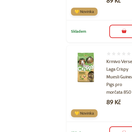
89 Kč
💛 Novinka
Skladem
do 
Hodnocení 
Krmivo Verse
Laga Crispy
Muesli Guine
Pigs pro
morčata 850
Cena
89 Kč
💛 Novinka