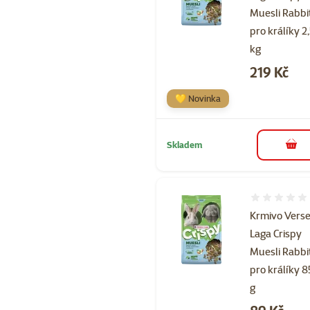
Muesli Rabbi
pro králíky 2
kg
Cena
219 Kč
💛 Novinka
Skladem
do 
Hodnocení 
Krmivo Verse
Laga Crispy
Muesli Rabbi
pro králíky 
g
Cena