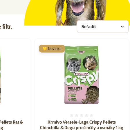
filtr.
Seřadit
💛 Novinka
ní 0%
Hodnocení 0%
ellets Rat &
Krmivo Versele-Laga Crispy Pellets
kg
Chinchilla & Degu pro činčily a osmáky 1 kg