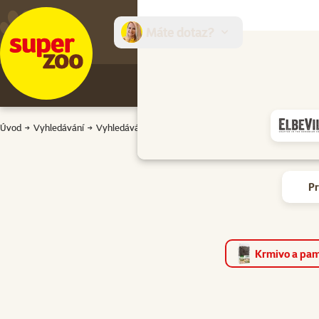
Máte dotaz?
E-sh
Úvod
Vyhledávání
Vyhledávání
P
Krmivo a pam