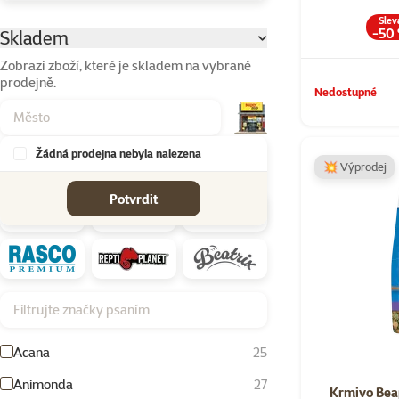
Slev
-50
Skladem
Parametrický filtr
Zobrazí zboží, které je skladem na vybrané
prodejně.
Nedostupné
Žádná prodejna nebyla nalezena
💥 Výprodej
Značky
Potvrdit
Filtrujte značky psaním
Acana
25
Animonda
27
Krmivo Bea