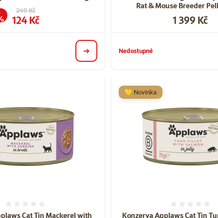
Rat & Mouse Breeder Pell
Původní cena
249 Kč
a
Cena
Cena
124 Kč
1 399 Kč
%
Nedostupné
detail
💛 Novinka
Hodnocení 0%
Hodnoce
plaws Cat Tin Mackerel with
Konzerva Applaws Cat Tin Tun