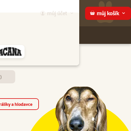
můj
účet
můj
košík
Hledej
háme
)
álíky a hlodavce