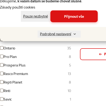
Děkujeme,
k vašim datům se budeme chovat slušně
.
Kattovit
2
Zásady použití cookies
Slev
Miamor
24
-41
Pouze nezbytné
Přijmout vše
N&D
42
Nedostupné
Nature Land
14
Podrobné nastavení
Nutrin
21
Ontario
35
P
Pro Plan
8
Prospera Plus
5
Rasco Premium
13
Repti Planet
8
Rinti
10
Savic
1