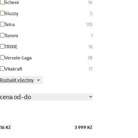
Schesir
14
Stuzzy
5
Tetra
170
Tommi
1
TRIXIE
16
Versele-Laga
78
Vitakraft
17
Rozbalit všechny
cena od-do
16 Kč
3 999 Kč