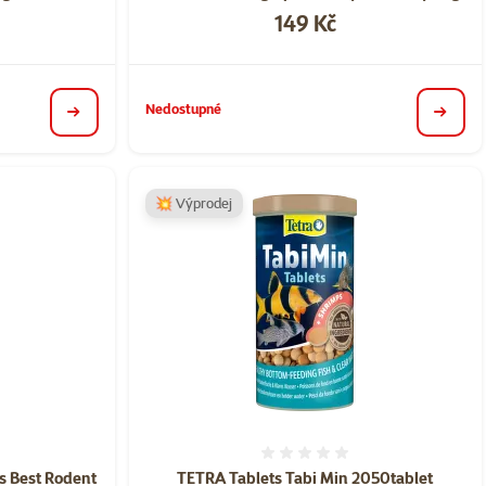
Cena
149 Kč
Nedostupné
detail
detail
💥 Výprodej
ní 0%
Hodnocení 0%
s Best Rodent
TETRA Tablets Tabi Min 2050tablet