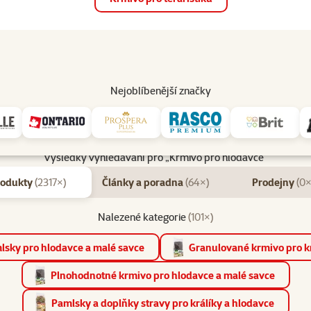
op
Akce a slevy
Prodejny
Služby
Poradna
Pomá
206
Nejoblíbenější značky
Výsledky vyhledávání pro „Krmivo pro hlodavce“
rodukty
(2317×)
Články a poradna
(64×)
Prodejny
(0×
Nalezené kategorie
(101×)
lsky pro hlodavce a malé savce
Granulované krmivo pro kr
Plnohodnotné krmivo pro hlodavce a malé savce
Pamlsky a doplňky stravy pro králíky a hlodavce