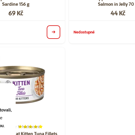
Sardine 156 g
Salmon in Jelly 70
Cena
Cena
69 Kč
44 Kč
Nedostupné
detail
ovali,
se
ou
.
1×
hodnocení
Hodnocení 100%, počet hodnocení: 1
t Care Cat Kitten Tuna Fillets