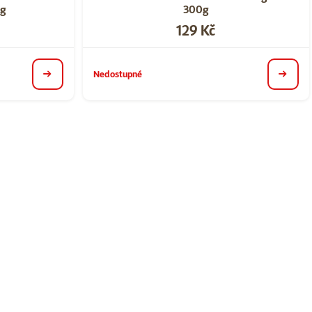
 g
300g
Cena
129 Kč
Nedostupné
detail
detail