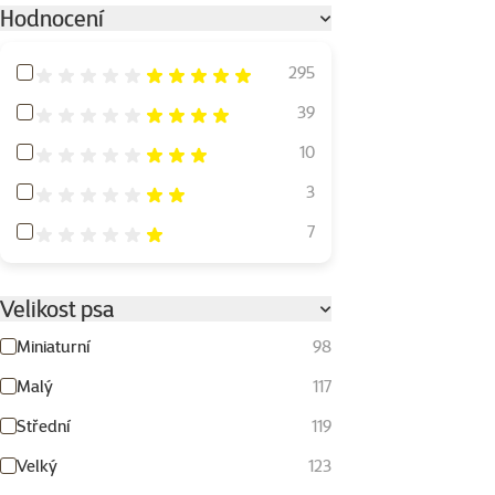
Hodnocení
Hodnocení 100%
295
Hodnocení 80%
39
Hodnocení 60%
10
Hodnocení 40%
3
Hodnocení 20%
7
Velikost psa
Miniaturní
98
Malý
117
Střední
119
Velký
123