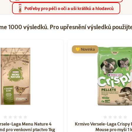
Potřeby pro péči o oči a uši králíků a hlodavců
me 1000 výsledků.
Pro upřesnění výsledků použijte 
taz "Krmivo pro hlodavce"
💛 Novinka
Hodnocení 0%
Hodnoce
rsele-Laga Menu Nature 4
Krmivo Versele-Laga Crispy P
nd pro venkovní ptactvo 1kg
Mouse pro myši 1 