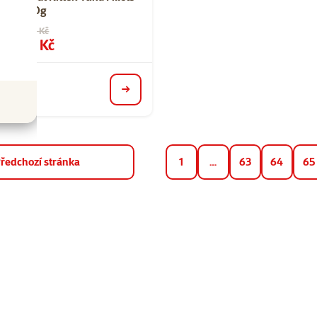
70g
Původní cena
48 Kč
a
Cena
28 Kč
 %
detail
ředchozí stránka
1
…
63
64
65