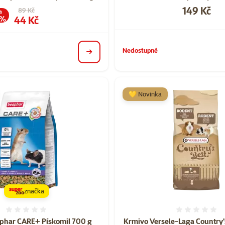
Cena
149 Kč
Původní cena
89 Kč
a
Cena
44 Kč
 %
Nedostupné
detail
💛 Novinka
značka
Hodnocení 0%
Hodnoce
phar CARE+ Pískomil 700 g
Krmivo Versele-Laga Country'