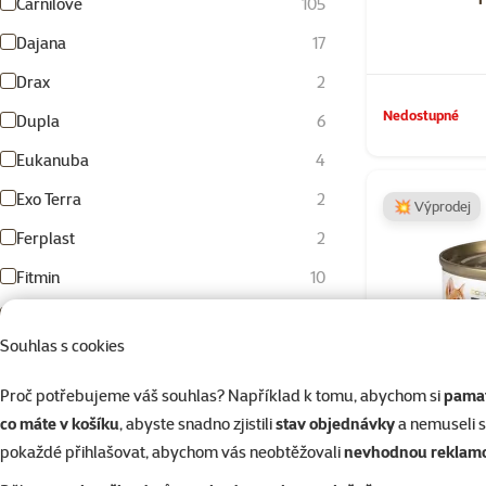
Carnilove
105
Dajana
17
Drax
2
Nedostupné
Dupla
6
Eukanuba
4
Exo Terra
2
💥 Výprodej
Ferplast
2
Fitmin
10
FURminator
1
Souhlas s cookies
Hill's
6
I love pets
64
Proč potřebujeme váš souhlas? Například k tomu, abychom si
pamat
co máte v košíku
, abyste snadno zjistili
stav objednávky
a nemuseli 
IAMS
21
pokaždé přihlašovat, abychom vás neobtěžovali
nevhodnou reklam
JK Animals
4
Konzerva Bri