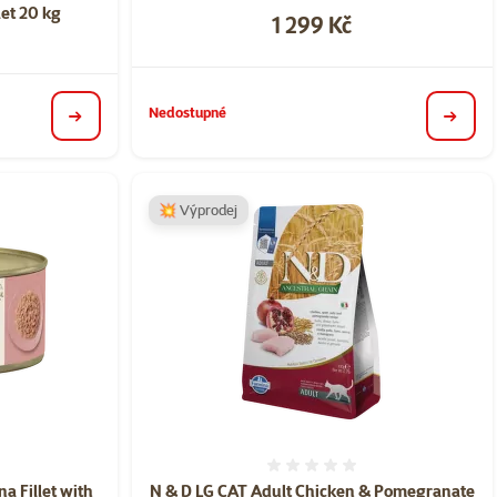
et 20 kg
Cena
1 299 Kč
Nedostupné
detail
detail
💥 Výprodej
ní 0%
Hodnocení 0%
a Fillet with
N & D LG CAT Adult Chicken & Pomegranate