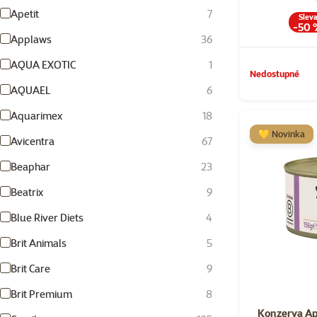
Apetit
7
Slev
-50 
Applaws
36
AQUA EXOTIC
1
Nedostupné
AQUAEL
6
Aquarimex
18
💛 Novinka
Avicentra
67
Beaphar
23
Beatrix
9
Blue River Diets
4
Brit Animals
5
Brit Care
9
Brit Premium
8
Konzerva Ap