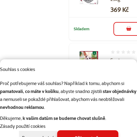
Cena
369 Kč
Skladem
do 
Hodnocení 
Spot-on
Advantix do 
Souhlas s cookies
Cena
299 Kč
Proč potřebujeme váš souhlas? Například k tomu, abychom si
pamatovali, co máte v košíku
, abyste snadno zjistili
stav objednávky
Skladem
a nemuseli se pokaždé přihlašovat, abychom vás neobtěžovali
do 
nevhodnou reklamou
.
Děkujeme,
k vašim datům se budeme chovat slušně
.
Hodnocení 60
Zásady použití cookies
Spot-on Adva