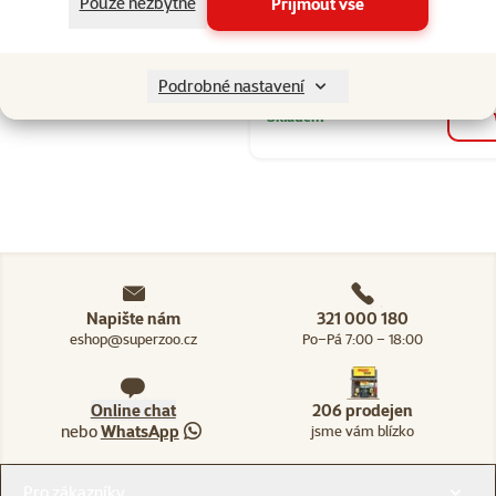
Pouze nezbytné
Přijmout vše
10kg
Cena
319 Kč
Podrobné nastavení
Skladem
Napište nám
321 000 180
eshop@superzoo.cz
Po–Pá 7:00 – 18:00
Online chat
206 prodejen
nebo
WhatsApp
jsme vám blízko
Menu v patičce
Pro zákazníky