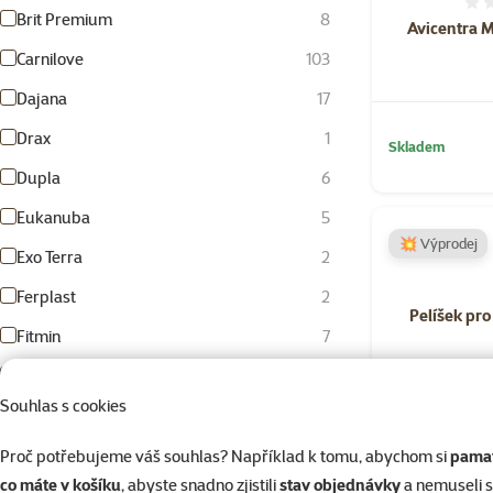
Brit Premium
8
Avicentra M
Carnilove
103
Dajana
17
Drax
1
Skladem
Dupla
6
Eukanuba
5
💥 Výprodej
Exo Terra
2
Ferplast
2
Pelíšek pr
Fitmin
7
FURminator
1
Souhlas s cookies
Hill's
4
I love pets
64
Proč potřebujeme váš souhlas? Například k tomu, abychom si
pamat
co máte v košíku
, abyste snadno zjistili
stav objednávky
a nemuseli 