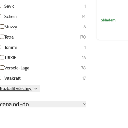
Savic
1
Schesir
14
Skladem
Stuzzy
6
Tetra
170
Tommi
1
TRIXIE
16
Versele-Laga
78
Vitakraft
17
Rozbalit všechny
cena od-do