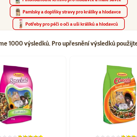
Pamlsky a doplňky stravy pro králíky a hlodavce
Potřeby pro péči o oči a uši králíků a hlodavců
me 1000 výsledků.
Pro upřesnění výsledků použijte 
taz "Krmivo pro hlodavce"
3×
hodnocení
9×
hodno