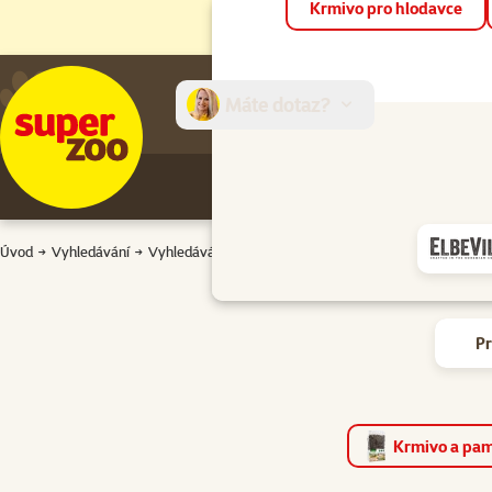
Krmivo pro hlodavce
Máte dotaz?
E-sh
Úvod
Vyhledávání
Vyhledávání
P
Krmivo a pam