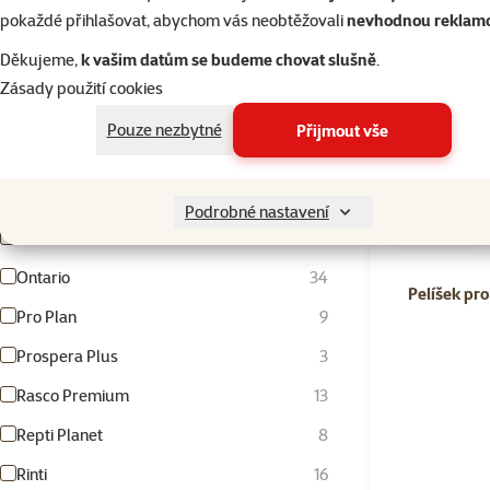
IAMS
20
pokaždé přihlašovat, abychom vás neobtěžovali
nevhodnou reklam
JK Animals
4
Děkujeme,
k vašim datům se budeme chovat slušně
.
Kattovit
1
Zásady použití cookies
Skladem
Miamor
24
Pouze nezbytné
Přijmout vše
N&D
50
Nature Land
14
Podrobné nastavení
💥 Výprodej
Nutrin
21
Ontario
34
Pelíšek pr
Pro Plan
9
Prospera Plus
3
Rasco Premium
13
Repti Planet
8
Rinti
16