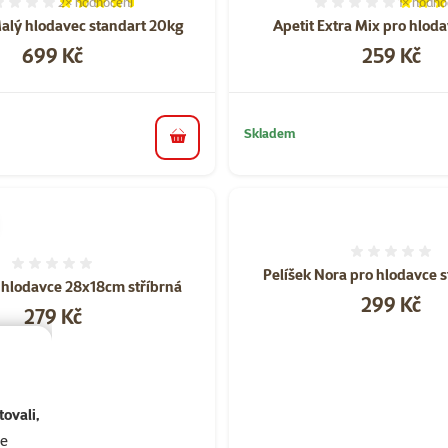
2×
hodnocení
1×
hodno
Hodnocení 90%, počet hodnocení: 2
Hodnocen
alý hlodavec standart 20kg
Apetit Extra Mix pro hlod
Cena
Cena
699 Kč
259 Kč
Skladem
do košíku
Hodnoce
Hodnocení 0%
Pelíšek Nora pro hlodavce 
o hlodavce 28x18cm stříbrná
Cena
299 Kč
Cena
279 Kč
ovali,
se