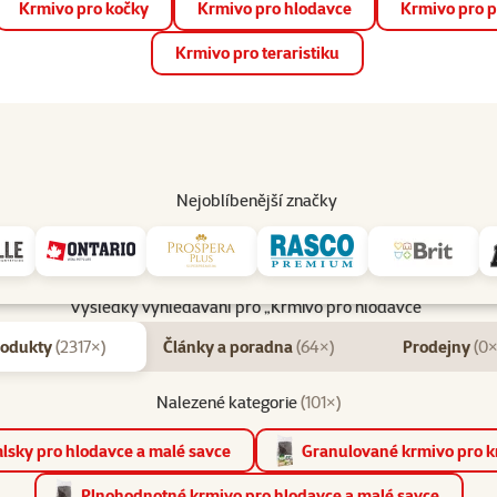
Krmivo pro kočky
Krmivo pro hlodavce
Krmivo pro p
📱 Stáhněte si novou aplikaci Super zoo.
Více informací
Krmivo pro teraristiku
op
Akce a slevy
Prodejny
Služby
Poradna
Pomá
206
Nejoblíbenější značky
Výsledky vyhledávání pro „Krmivo pro hlodavce“
rodukty
(2317×)
Články a poradna
(64×)
Prodejny
(0×
Nalezené kategorie
(101×)
lsky pro hlodavce a malé savce
Granulované krmivo pro kr
Plnohodnotné krmivo pro hlodavce a malé savce