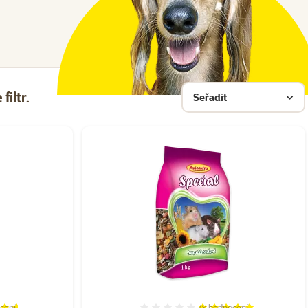
filtr.
Seřadit
cení
7×
hodnocení