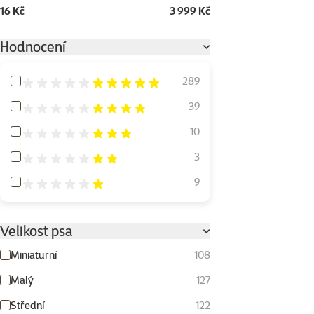
16 Kč
3 999 Kč
Hodnocení
Hodnocení 100%
289
Hodnocení 80%
39
Hodnocení 60%
10
Hodnocení 40%
3
Hodnocení 20%
9
Velikost psa
Miniaturní
108
Malý
127
Střední
122