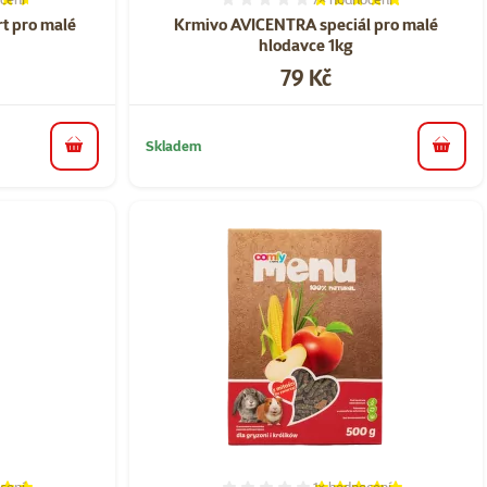
í 91%, počet hodnocení: 9
Hodnocení 100%, počet ho
t pro malé
Krmivo AVICENTRA speciál pro malé
hlodavce 1kg
Cena
79 Kč
Skladem
do košíku
do koš