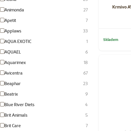
Krmivo A
Animonda
27
Apetit
7
Applaws
33
Skladem
AQUA EXOTIC
1
AQUAEL
6
Aquarimex
18
Avicentra
67
Beaphar
23
Beatrix
9
Blue River Diets
4
Brit Animals
5
Brit Care
7