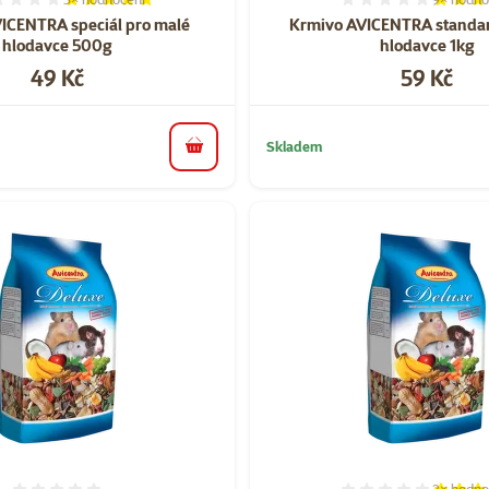
Hodnocení 100%, počet hodnocení: 3
Hodnocen
ICENTRA speciál pro malé
Krmivo AVICENTRA standar
hlodavce 500g
hlodavce 1kg
Cena
Cena
49 Kč
59 Kč
Skladem
do košíku