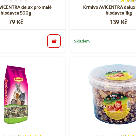
3×
hodno
Hodnocení 0%
Hodnocen
VICENTRA delux pro malé
Krmivo AVICENTRA delux 
hlodavce 500g
hlodavce 1kg
Cena
Cena
79 Kč
139 Kč
Skladem
do košíku