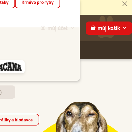
táky
Krmivo pro ryby
Zav
můj
účet
můj
košík
Hledej
háme
)
álíky a hlodavce