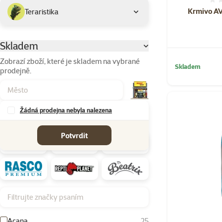
Krmivo AV
Teraristika
Skladem
Parametrický filtr
Zobrazí zboží, které je skladem na vybrané
Skladem
prodejně.
Žádná prodejna nebyla nalezena
Značky
Potvrdit
Filtrujte značky psaním
Acana
25