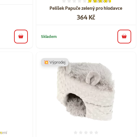
2×
hodnocení
Hodnocení 90%, počet ho
Pelíšek Papuče zelený pro hlodavce
Cena
364 Kč
Skladem
do košíku
do koš
💥 Výprodej
cení
í 67%, počet hodnocení: 3
Hodnocení 0%