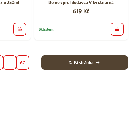
ixie 250ml
Domek pro hlodavce Viky stříbrná
Cena
619 Kč
Skladem
do košíku
do koš
…
67
Další stránka