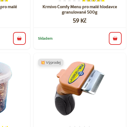
cení
1×
hodnocení
í 100%, počet hodnocení: 3
Hodnocení 100%, počet ho
pro malé
Krmivo Comfy Menu pro malé hlodavce
granulované 500g
Cena
59 Kč
Skladem
do košíku
do koš
💥 Výprodej