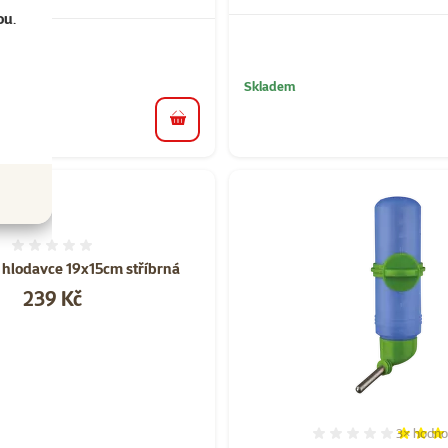
ou
.
Skladem
do košíku
Hodnocení 0%
o hlodavce 19x15cm stříbrná
Cena
239 Kč
3×
hodno
Hodnocen