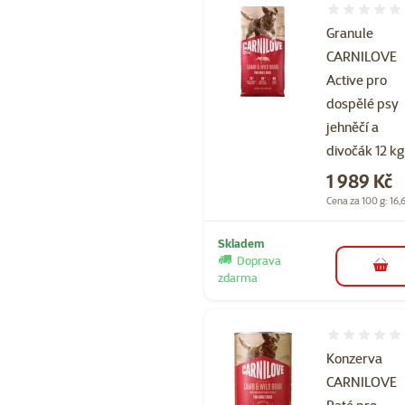
Hodnocení 
Granule
CARNILOVE
Active pro
dospělé psy
jehněčí a
divočák 12 kg
Cena
1 989 Kč
Cena za 100 g: 16,
Skladem
Doprava
do 
zdarma
Hodnocení 
Konzerva
CARNILOVE