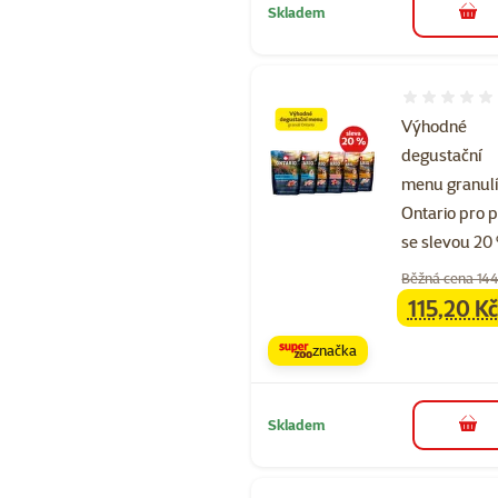
Skladem
do 
Hodnocení 
Výhodné
degustační
menu granul
Ontario pro 
se slevou 20
Běžná cena 144
115,20 Kč
family
ce
značka
Skladem
do 