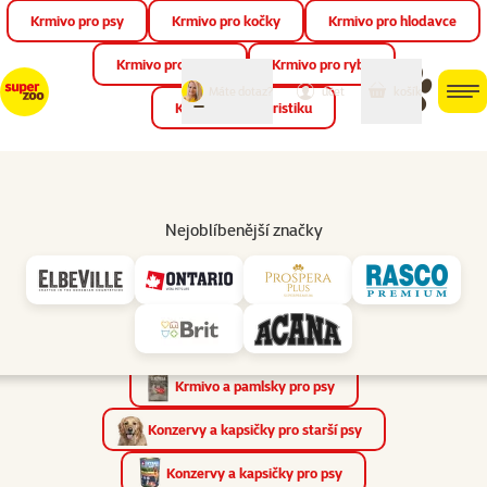
Krmivo pro psy
Krmivo pro kočky
Krmivo pro hlodavce
Zav
📱 Stáhněte si novou aplikaci Super zoo.
Více informací
Krmivo pro ptáky
Krmivo pro ryby
můj
můj
Máte dotaz?
košík
účet
men
Krmivo pro teraristiku
Hled
Vyhledávání
Nejoblíbenější značky
Výsledky vyhledávání pro „Krmivo pro psy“
Produkty
(2347×)
Články a poradna
(197×)
Prodejny
(0×)
Nalezené kategorie
(95×)
Krmivo a pamlsky pro psy
Konzervy a kapsičky pro starší psy
Konzervy a kapsičky pro psy