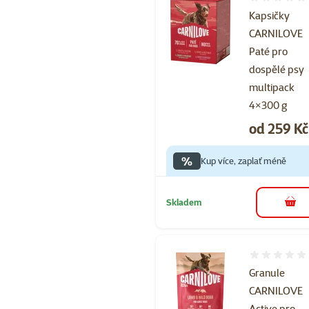
Hodnocení 
Kapsičky
CARNILOVE
Paté pro
dospělé psy
multipack
4×300 g
Cena
od 259 Kč
%
Kup více, zaplať méně
Skladem
do 
Hodnocení 
Granule
CARNILOVE
Active pro