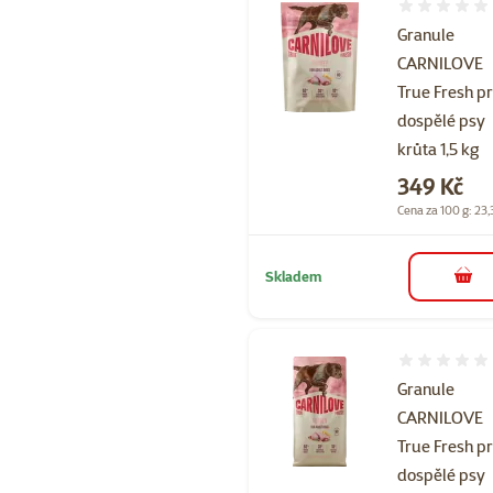
Hodnocení 
Granule
CARNILOVE
True Fresh p
dospělé psy
krůta 1,5 kg
Cena
349 Kč
Cena za 100 g: 23,
Skladem
do 
Hodnocení 
Granule
CARNILOVE
True Fresh p
dospělé psy