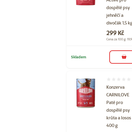
dospělé psy
jehněčí a
divočák 1,5 k
Cena
299 Kč
Cena za 100 g: 19,
Skladem
do 
Hodnocení 
Konzerva
CARNILOVE
Paté pro
dospělé psy
krůta a losos
400 g