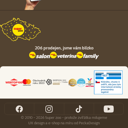
206 prodejen,
jsme vám blízko
© 2010 - 2026 Super zoo - protože zvířátka milujeme
UX design
a
e-shop na míru
od
PeckaDesign