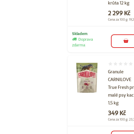
krůta 12 kg
Cena
2 299 Kč
Cena za 100 g: 19,
Skladem
Doprava
do 
zdarma
Hodnocení 
Granule
CARNILOVE
True Fresh p
malé psy ka
1,5 kg
Cena
349 Kč
Cena za 100 g: 23,