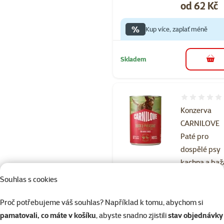
Cena
od 62 Kč
%
Kup více, zaplať méně
Skladem
do 
Hodnocení 
Konzerva
CARNILOVE
Paté pro
dospělé psy
kachna a baž
400 g
Souhlas s cookies
Cena
od 62 Kč
Proč potřebujeme váš souhlas? Například k tomu, abychom si
%
pamatovali, co máte v košíku
, abyste snadno zjistili
stav objednávky
Kup více, zaplať méně