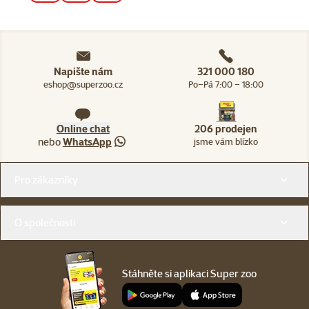
Napište nám
321 000 180
eshop@superzoo.cz
Po–Pá 7:00 – 18:00
Online chat
206 prodejen
nebo
WhatsApp
jsme vám blízko
Menu v patičce
Pro zákazníky
O společnosti
Stáhněte si aplikaci Super zoo