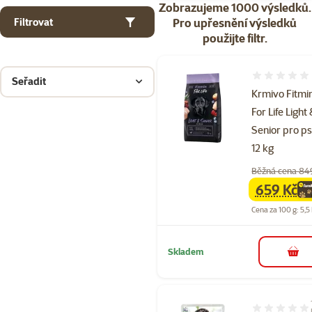
Zobrazujeme 1000 výsledků.
Pro upřesnění výsledků
Filtrovat
použijte filtr.
Hodnocení 
Seřadit
Krmivo Fitmi
For Life Light
Senior pro p
12 kg
Běžná cena 84
659 Kč
family
ce
Cena za 100 g: 5,5
Skladem
do 