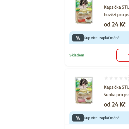
Hodnocení 10
Kapsička ST
hovězí pro p
Cena
od 24 Kč
%
Kup více, zaplať méně
Skladem
Hodnocení 10
Kapsička ST
šunka pro ps
Cena
od 24 Kč
%
Kup více, zaplať méně