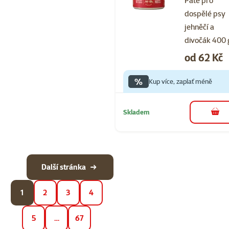
Paté pro
dospělé psy
jehněčí a
divočák 400 
Cena
od 62 Kč
%
Kup více, zaplať méně
Skladem
do 
Další stránka
1
2
3
4
5
…
67