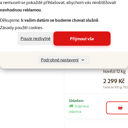
a nemuseli se pokaždé přihlašovat, abychom vás neobtěžovali
nevhodnou reklamou
.
Skladem
do 
Děkujeme,
k vašim datům se budeme chovat slušně
.
Zásady použití cookies
Hodnocení 
Pouze nezbytné
Přijmout vše
Granule
CARNILOVE
True Fresh p
Podrobné nastavení
dospělé psy
hovězí 12 kg
Cena
2 299 Kč
Cena za 100 g: 19,
Skladem
Doprava
do 
zdarma