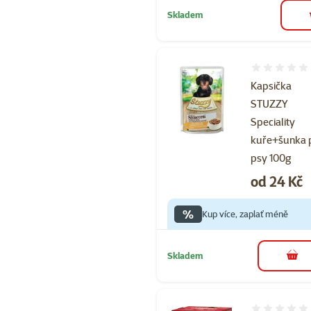
Skladem
Hodnocení 
Kapsička
STUZZY
Speciality
kuře+šunka 
psy 100g
Cena
od 24 Kč
%
Kup více, zaplať méně
Skladem
do 