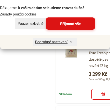
Děkujeme,
k vašim datům se budeme chovat slušně
.
Skladem
Doprava
Zásady použití cookies
do 
zdarma
Pouze nezbytné
Přijmout vše
Hodnocení 
Granule
Podrobné nastavení
CARNILOVE
True Fresh p
dospělé psy
hovězí 12 kg
Cena
2 299 Kč
Cena za 100 g: 19,
Skladem
do 