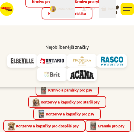
Krmivo pro ptáky
Krmivo pro ryby
můj
můj
Máte dotaz?
košík
účet
men
Krmivo pro teraristiku
Hled
Vyhledávání
Nejoblíbenější značky
Výsledky vyhledávání pro „Krmivo pro psy“
Produkty
(2347×)
Články a poradna
(197×)
Prodejny
(0×)
Nalezené kategorie
(95×)
Krmivo a pamlsky pro psy
Konzervy a kapsičky pro starší psy
Konzervy a kapsičky pro psy
Konzervy a kapsičky pro dospělé psy
Granule pro psy