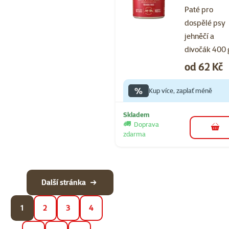
Paté pro
dospělé psy
jehněčí a
divočák 400 
Cena
od 62 Kč
%
Kup více, zaplať méně
Skladem
Doprava
do 
zdarma
Další stránka
1
2
3
4