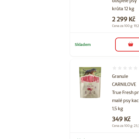
dospělé psy
krůta 12 kg
Cena
2 299 Kč
Cena za 100 g: 19,
Skladem
do 
Hodnocení 
Granule
CARNILOVE
True Fresh p
malé psy ka
1,5 kg
Cena
349 Kč
Cena za 100 g: 23,