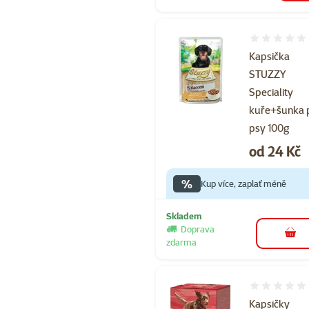
Hodnocení 
Kapsička
STUZZY
Speciality
kuře+šunka 
psy 100g
Cena
od 24 Kč
%
Kup více, zaplať méně
Skladem
Doprava
do 
zdarma
Hodnocení 
Kapsičky