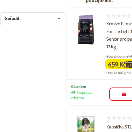
použijte filtr.
Hodnocení 
Seřadit
Krmivo Fitmi
For Life Light
Senior pro p
12 kg
Běžná cena 84
659 Kč
family
ce
Cena za 100 g: 5,5
Skladem
Doprava
do 
zdarma
Hodnocení 10
Kapsička ST