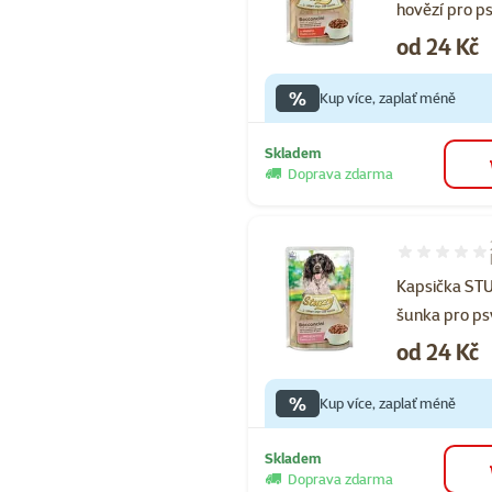
hovězí pro p
Cena
od 24 Kč
%
Kup více, zaplať méně
Skladem
Doprava zdarma
Hodnocení 10
Kapsička ST
šunka pro ps
Cena
od 24 Kč
%
Kup více, zaplať méně
Skladem
Doprava zdarma