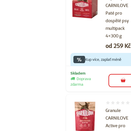
CARNILOVE
Paté pro
dospělé psy
multipack
4×300 g
Cena
od 259 Kč
%
Kup více, zaplať méně
Skladem
Doprava
do 
zdarma
Hodnocení 
Granule
CARNILOVE
Active pro