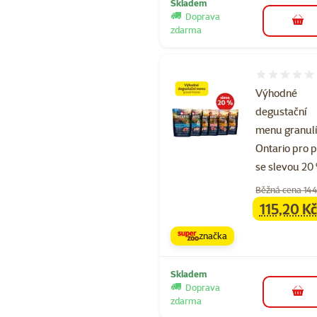
Skladem
Doprava
do 
zdarma
Hodnocení 
Výhodné
degustační
menu granul
Ontario pro 
se slevou 20
Běžná cena 144
115,20 Kč
family
ce
značka
Skladem
Doprava
do 
zdarma