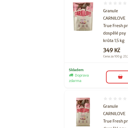
Hodnocení 
Granule
CARNILOVE
True Fresh p
dospělé psy
krůta 1,5 kg
Cena
349 Kč
Cena za 100 g: 23,
Skladem
Doprava
do 
zdarma
Hodnocení 
Granule
CARNILOVE
True Fresh p