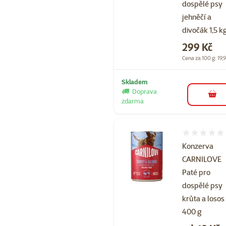
dospělé psy
jehněčí a
divočák 1,5 k
Cena
299 Kč
Cena za 100 g: 19,
Skladem
Doprava
do 
zdarma
Hodnocení 
Konzerva
CARNILOVE
Paté pro
dospělé psy
krůta a losos
400 g