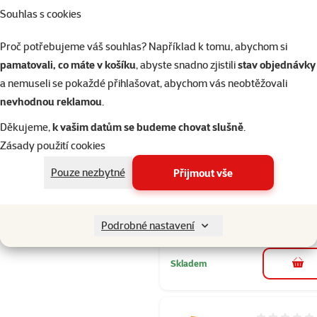
Souhlas s cookies
Skladem
Proč potřebujeme váš souhlas? Například k tomu, abychom si
pamatovali, co máte v košíku
, abyste snadno zjistili
stav objednávky
a nemuseli se pokaždé přihlašovat, abychom vás neobtěžovali
Hodnocení 
nevhodnou reklamou
.
Krmivo
Děkujeme,
k vašim datům se budeme chovat slušně
.
AVICENTRA
Zásady použití cookies
Standard pr
kanáry 500g
Pouze nezbytné
Přijmout vše
Cena
59 Kč
💥 Výprodej
Podrobné nastavení
Skladem
do 