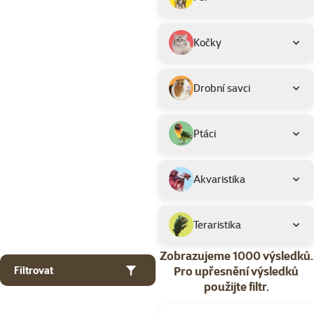
Kočky
Drobní savci
Ptáci
Akvaristika
Teraristika
Zobrazujeme 1000 výsledků.
Pro upřesnění výsledků
Filtrovat
použijte filtr.