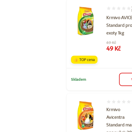
Hodnocení 10
Krmivo AVI
Standard pr
exoty 1kg
Původní cena
69 Kč
Cena
49 Kč
👍 TOP cena
Skladem
Hodnocení 
Krmivo
Avicentra
Standard ma