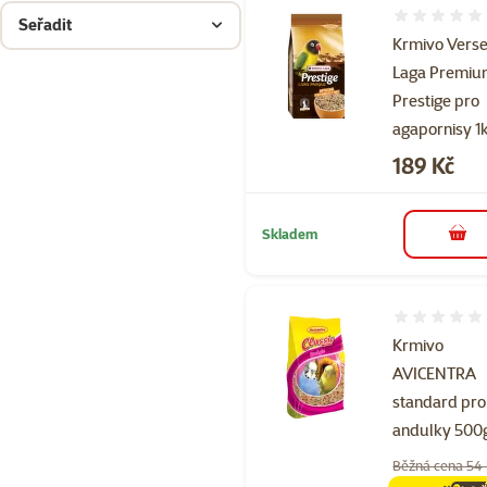
Hodnocení 
Seřadit
Krmivo Verse
Laga Premi
Prestige pro
agapornisy 1
Cena
189 Kč
Skladem
do 
Hodnocení 
Krmivo
AVICENTRA
standard pro
andulky 500
Běžná cena 54