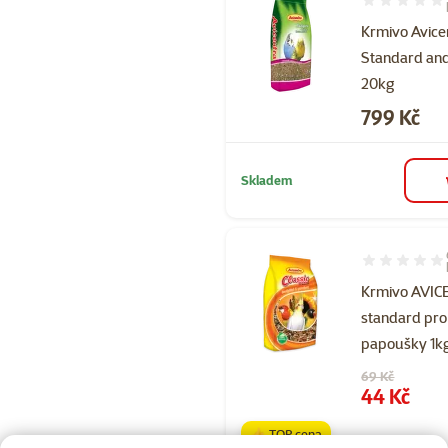
Hodnocení 80
Krmivo Avice
Standard an
20kg
Cena
799 Kč
Skladem
Hodnocení 93
Krmivo AVI
standard pro
papoušky 1k
Původní cena
69 Kč
Cena
44 Kč
👍 TOP cena