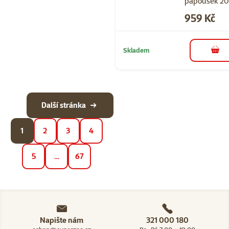
papoušek 20
Cena
959 Kč
Skladem
do 
Další stránka
1
2
3
4
5
…
67
Napište nám
321 000 180