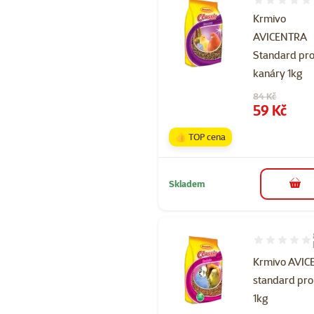
Hodnocení 
Krmivo
AVICENTRA
Standard pr
kanáry 1kg
Původní cena
84 Kč
Cena
59 Kč
👍 TOP cena
Skladem
do 
Hodnocení 90
Krmivo AVI
standard pro
1kg