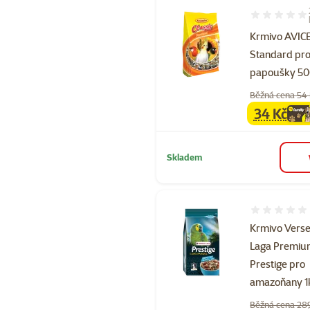
Hodnocení 10
Krmivo AVI
Standard pr
papoušky 5
Běžná cena 54
34 Kč
family
ce
Skladem
Hodnocení 
Krmivo Verse
Laga Premi
Prestige pro
amazoňany 1
Běžná cena 28