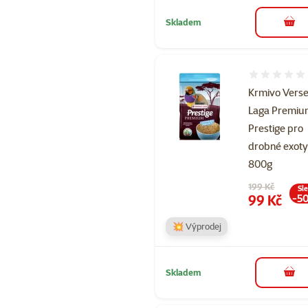
Skladem
do 
Hodnocení 
Krmivo Verse
Laga Premi
Prestige pro
drobné exot
800g
Původní cena
199 Kč
Sl
Cena
99 Kč
-5
💥 Výprodej
Skladem
do 