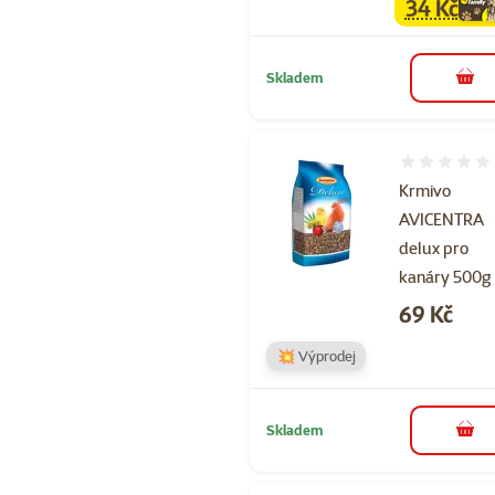
34 Kč
family
ce
Skladem
do 
Hodnocení 
Krmivo
AVICENTRA
delux pro
kanáry 500g
Cena
69 Kč
💥 Výprodej
Skladem
do 