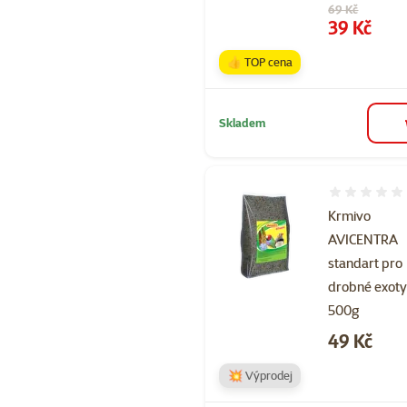
Původní cena
69 Kč
Cena
39 Kč
👍 TOP cena
Skladem
Hodnocení 
Krmivo
AVICENTRA
standart pro
drobné exot
500g
Cena
49 Kč
💥 Výprodej