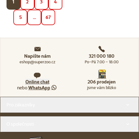
1
2
3
4
5
…
67
Napište nám
321 000 180
eshop@superzoo.cz
Po–Pá 7:00 – 18:00
Online chat
206 prodejen
nebo
WhatsApp
jsme vám blízko
Menu v patičce
Pro zákazníky
O společnosti