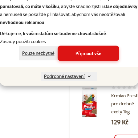
pamatovali, co máte v košíku
, abyste snadno zjistili
stav objednávky
Hodnocení 
a nemuseli se pokaždé přihlašovat, abychom vás neobtěžovali
Krmivo Verse
nevhodnou reklamou
.
Laga Prestig
Děkujeme,
k vašim datům se budeme chovat slušně
.
pro kanáry 1
Zásady použití cookies
Cena
179 Kč
Pouze nezbytné
Přijmout vše
Skladem
do 
Podrobné nastavení
Hodnocení 
Krmivo Prest
pro drobné
exoty 1kg
Cena
129 Kč