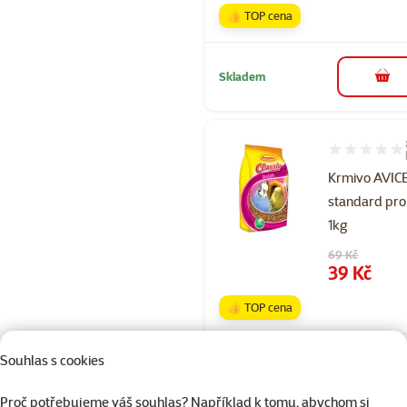
👍 TOP cena
Skladem
do 
Hodnocení 90
Krmivo AVI
standard pro
1kg
Původní cena
69 Kč
Cena
39 Kč
👍 TOP cena
Souhlas s cookies
Skladem
Proč potřebujeme váš souhlas? Například k tomu, abychom si