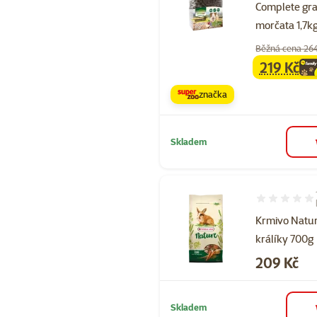
Complete gra
morčata 1,7k
Běžná cena 26
219 Kč
family
ce
značka
Skladem
Hodnocení 10
Krmivo Natu
králíky 700g
Cena
209 Kč
Skladem