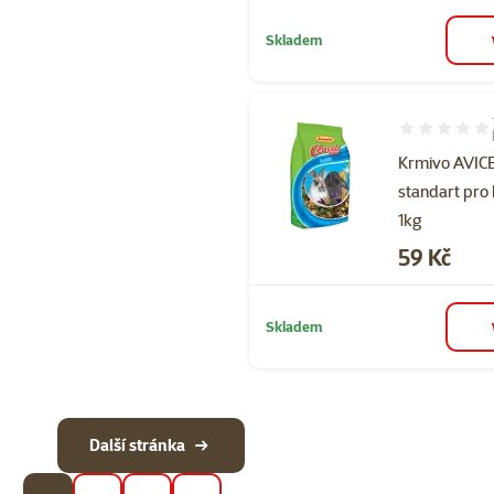
Skladem
Hodnocení 90
Krmivo AVI
standart pro 
1kg
Cena
59 Kč
Skladem
Další stránka