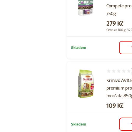
Compete pro 
750g
Cena
279 Kč
Cena za 100 g: 37,
Skladem
Hodnocení 10
Krmivo AVI
premium pr
morčata 850
Cena
109 Kč
Skladem