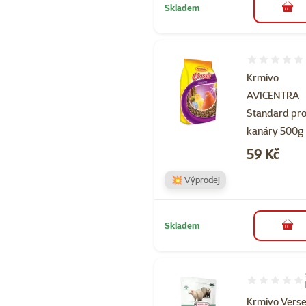
Skladem
do 
Hodnocení 
Krmivo
AVICENTRA
Standard pr
kanáry 500g
Cena
59 Kč
💥 Výprodej
Skladem
do 
Hodnocení 10
Krmivo Vers