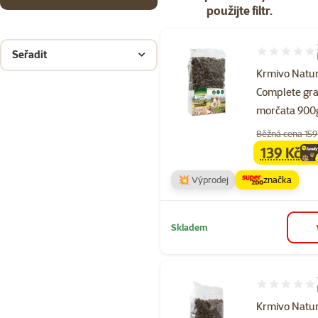
použijte filtr.
Seřadit
Hodnocení 80
Krmivo Natu
Complete gra
morčata 900
Běžná cena 159
139 Kč
family
ce
💥 Výprodej
značka
Skladem
Hodnocení 95
Krmivo Natu