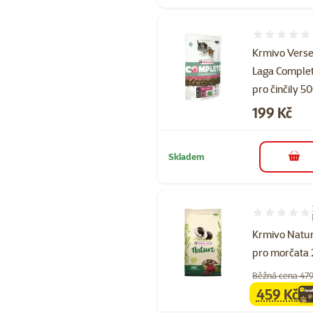
Hodnocení 
Krmivo Verse
Laga Comple
pro činčily 5
Cena
199 Kč
Skladem
do 
Hodnocení 10
Krmivo Natur
pro morčata 
Běžná cena 479
459 Kč
family
ce