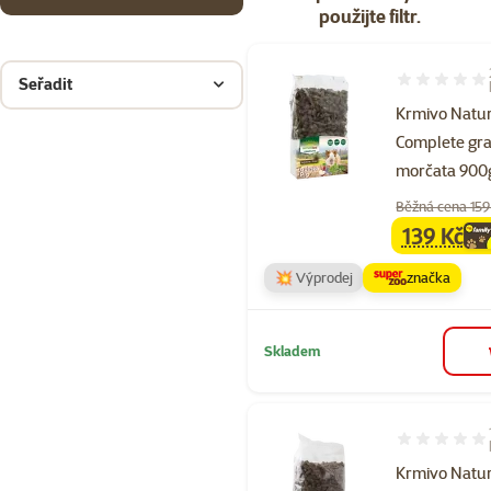
použijte filtr.
Seřadit
Hodnocení 80
Krmivo Natu
Complete gra
morčata 900
Běžná cena 159
139 Kč
family
ce
💥 Výprodej
značka
Skladem
Hodnocení 95
Krmivo Natu