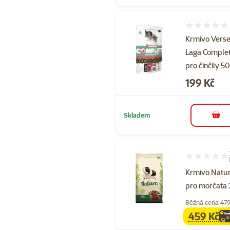
Hodnocení 
Krmivo Verse
Laga Comple
pro činčily 5
Cena
199 Kč
Skladem
do 
Hodnocení 10
Krmivo Natur
pro morčata 
Běžná cena 479
459 Kč
family
ce