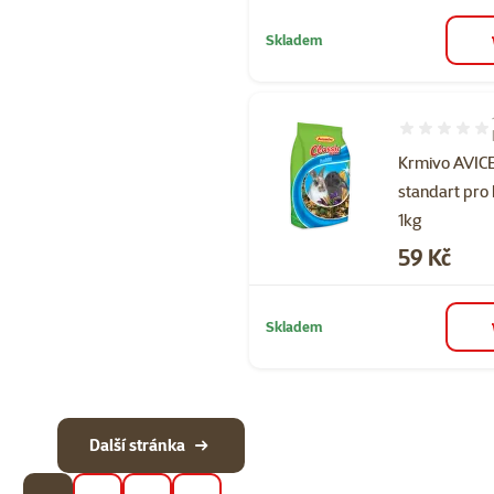
Skladem
Hodnocení 90
Krmivo AVI
standart pro 
1kg
Cena
59 Kč
Skladem
Další stránka