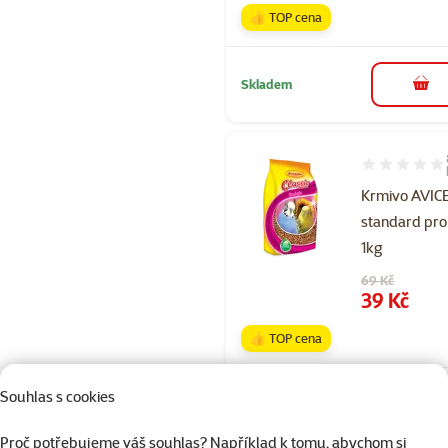
👍 TOP cena
Skladem
do 
Hodnocení 90
Krmivo AVI
standard pro
1kg
Původní cena
69 Kč
Cena
39 Kč
👍 TOP cena
Souhlas s cookies
Skladem
Proč potřebujeme váš souhlas? Například k tomu, abychom si