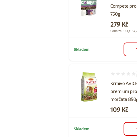
Compete pro 
750g
Cena
279 Kč
Cena za 100 g: 37,
Skladem
Hodnocení 10
Krmivo AVI
premium pr
morčata 850
Cena
109 Kč
Skladem