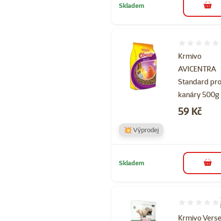
Skladem
do 
Hodnocení 
Krmivo
AVICENTRA
Standard pr
kanáry 500g
Cena
59 Kč
💥 Výprodej
Skladem
do 
Hodnocení 10
Krmivo Vers