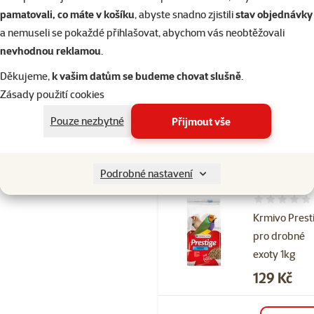
pamatovali, co máte v košíku
, abyste snadno zjistili
stav objednávky
Hodnocení 
a nemuseli se pokaždé přihlašovat, abychom vás neobtěžovali
Krmivo Verse
nevhodnou reklamou
.
Laga Prestig
Děkujeme,
k vašim datům se budeme chovat slušně
.
pro kanáry 1
Zásady použití cookies
Cena
179 Kč
Pouze nezbytné
Přijmout vše
Skladem
do 
Podrobné nastavení
Hodnocení 
Krmivo Prest
pro drobné
exoty 1kg
Cena
129 Kč