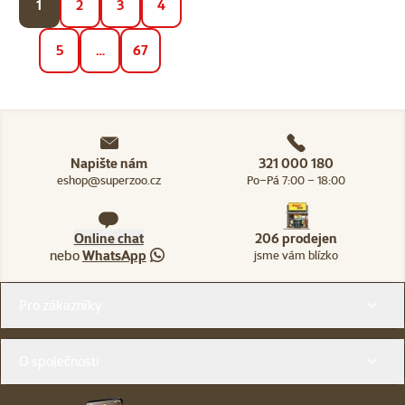
1
2
3
4
5
…
67
Napište nám
321 000 180
eshop@superzoo.cz
Po–Pá 7:00 – 18:00
Online chat
206 prodejen
nebo
WhatsApp
jsme vám blízko
Menu v patičce
Pro zákazníky
O společnosti