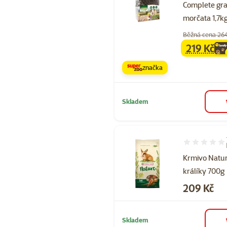
Complete gra
morčata 1,7k
Běžná cena 26
219 Kč
family
ce
značka
Skladem
Hodnocení 10
Krmivo Natu
králíky 700g
Cena
209 Kč
Skladem