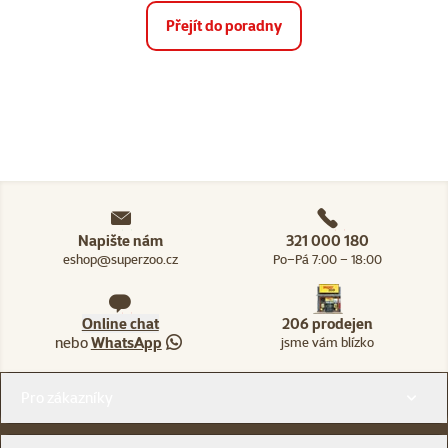
Přejít do poradny
Napište nám
321 000 180
eshop@superzoo.cz
Po–Pá 7:00 – 18:00
Online chat
206 prodejen
nebo
WhatsApp
jsme vám blízko
Menu v patičce
Pro zákazníky