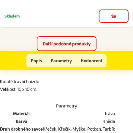
Skladem
do košíku
Další podobné produkty
Hnízdo Small Animals travní koule 10x10cm
Popis
Parametry
Hodnocení
Na začátek stránky
superzoo.product.detail.content
Kulaté travní hnízdo.
Velikost: 10 x 10 cm.
Parametry
Materiál
Tráva
Barva
Hnědá
Druh drobného savce
Křeček, Křečík, Myška, Potkan, Tarbík