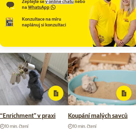
Zeptejte se
v online chatu
nebo
na
WhatsApp
Konzultace na míru
naplánuj si konzultaci
“Enrichment” v praxi
Koupání malých savců
10 min. čtení
10 min. čtení