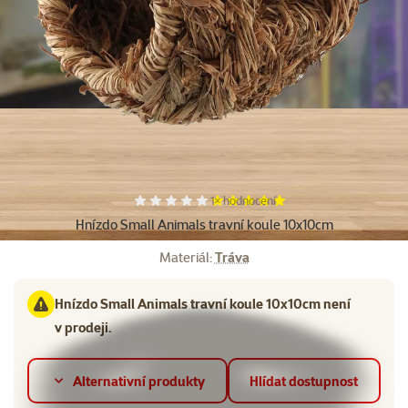
Další fotky
Hodnocení 100%, počet hodnocení:
1×
hodnocení
Hnízdo Small Animals travní koule 10x10cm
Materiál:
Tráva
Hnízdo Small Animals travní koule 10x10cm není
v prodeji.
Alternativní produkty
Hlídat dostupnost