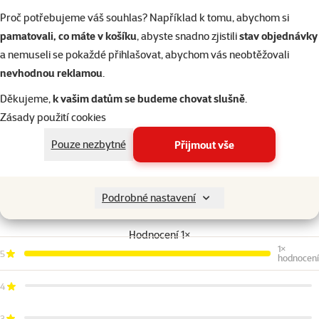
Proč potřebujeme váš souhlas? Například k tomu, abychom si
Barva
Barva
pamatovali, co máte v košíku
, abyste snadno zjistili
stav objednávky
Hnědá
a nemuseli se pokaždé přihlašovat, abychom vás neobtěžovali
Druh drobného savce
nevhodnou reklamou
.
Křeček, Křečík, Myška,
Druh drobného savce
Potkan, Tarbík
Děkujeme,
k vašim datům se budeme chovat slušně
.
Běžná cena
Zásady použití cookies
Běžná cena
49 Kč
Pouze nezbytné
Přijmout vše
Podrobné nastavení
Hodnocení 100%
Hodnocení 1×
1×
5
hodnocení
4
3