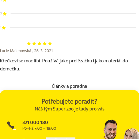
2
1
Hodnocení 100%
Lucie Malenovská ,
26. 3. 2021
Křečkovi se moc líbí. Používá jako prolézačku i jako materiál do
domečku.
Články a poradna
Potřebujete poradit?
Náš tým Super zoo je tady pro vás
321 000 180
Po–Pá 7:00 – 18:00