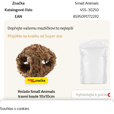
Značka
Small Animals
Katalogové číslo
455-30250
EAN
8595091772292
Dopřejte vašemu mazlíčkovi to nejlepší
Přejděte na kvalitu od Super zoo
značka
Hnízdo Small Animals
Vyhledat produkt
travní koule 10x10cm
Vy
Materiál
Souhlas s cookies
Materiál
Tráva