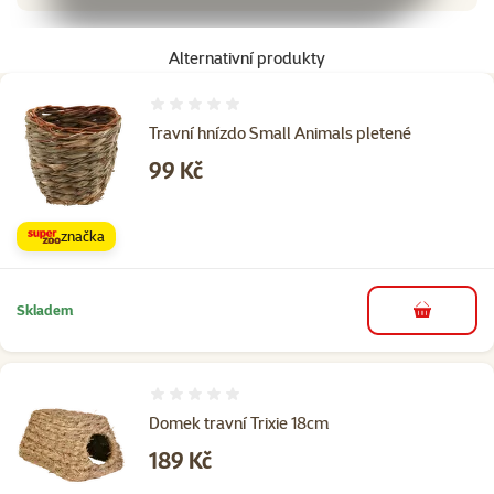
Alternativní produkty
Hodnocení 0%
Travní hnízdo Small Animals pletené
Cena
99 Kč
značka
Skladem
do košíku
Hodnocení 0%
Domek travní Trixie 18cm
Cena
189 Kč