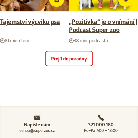
Tajemství výcviku psa
„Pozitivka“ je o vnímání |
Podcast Super zoo
10 min. čtení
38 min. podcastu
Přejít do poradny
Napište nám
321 000 180
eshop@superzoo.cz
Po–Pá 7:00 – 18:00