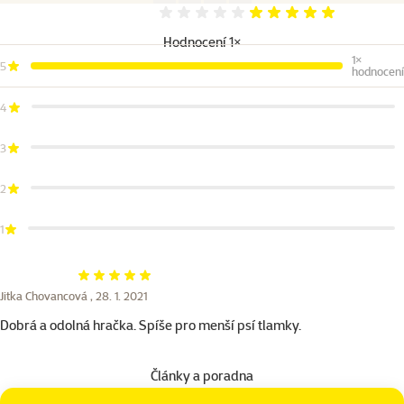
Hodnocení 100%
Hodnocení 1×
1×
5
hodnocení
4
3
2
1
Hodnocení 100%
Jitka Chovancová ,
28. 1. 2021
Dobrá a odolná hračka. Spíše pro menší psí tlamky.
Články a poradna