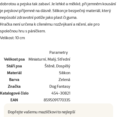
dobrotou a pejska tak zabaví. Je lehké a měkké, při jemném kousání
je pejskovi příjemné na dásně. Silikon je bezpečný materiál, který
nepůsobí zdravotní potíže jako plast či guma.
Hračka není určena k cílenému rozžvýkaní a ničení, ale pro
společnou hru s páníčkem.
Velikost: 10 cm
Parametry
Velikost psa
Miniaturní, Malý, Střední
Stáří psa
Štěně, Dospělý
Materiál
Silikon
Barva
Zelená
Značka
Dog Fantasy
Katalogové číslo
454-30821
EAN
8595091770335
Dopřejte vašemu mazlíčkovi to nejlepší