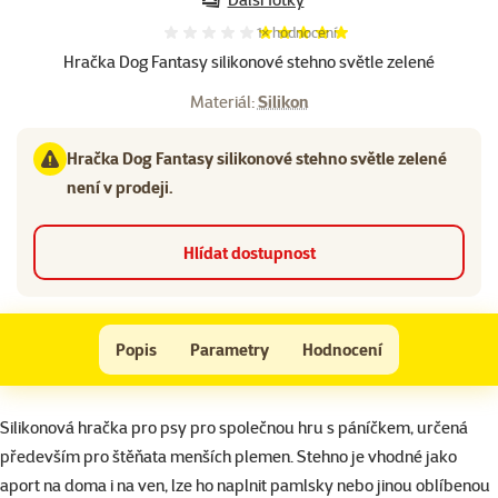
Hodnocení 100%, počet hodnocení:
1×
hodnocení
Hračka Dog Fantasy silikonové stehno světle zelené
Materiál:
Silikon
Hračka Dog Fantasy silikonové stehno světle zelené
není v prodeji.
Hlídat dostupnost
Hračka Dog Fantasy silikonové stehno světle zelené
Popis
Parametry
Hodnocení
Na začátek stránky
superzoo.product.detail.content
Silikonová hračka pro psy pro společnou hru s páníčkem, určená
především pro štěňata menších plemen. Stehno je vhodné jako
aport na doma i na ven, lze ho naplnit pamlsky nebo jinou oblíbenou