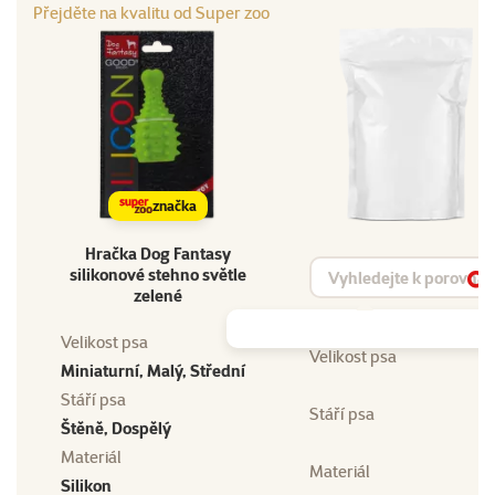
Přejděte na kvalitu od Super zoo
značka
Hračka Dog Fantasy
Vyhledat produkt
silikonové stehno světle
Vy
zelené
Velikost psa
Velikost psa
Miniaturní, Malý, Střední
Stáří psa
Stáří psa
Štěně, Dospělý
Materiál
Materiál
Silikon