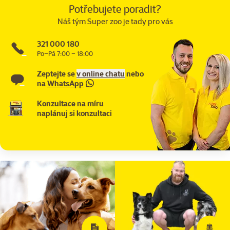
Potřebujete poradit?
Náš tým Super zoo je tady pro vás
321 000 180
Po–Pá 7:00 – 18:00
Zeptejte se
v online chatu
nebo
na
WhatsApp
Konzultace na míru
naplánuj si konzultaci