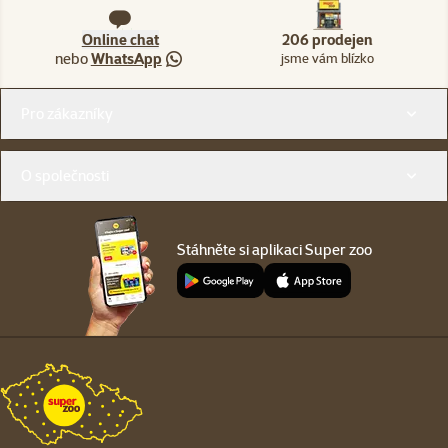
Online chat
206 prodejen
nebo
WhatsApp
jsme vám blízko
Menu v patičce
Pro zákazníky
O společnosti
Stáhněte si aplikaci Super zoo