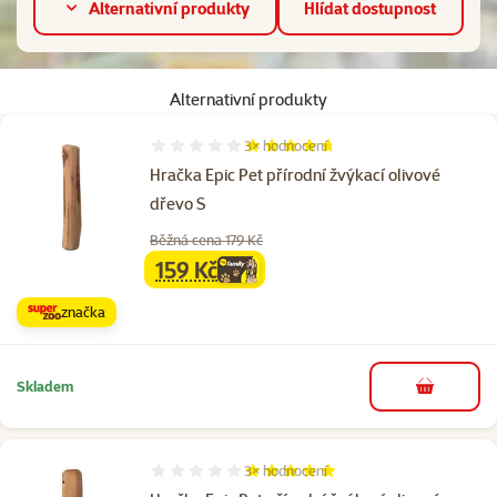
Alternativní produkty
Hlídat dostupnost
Alternativní produkty
3×
hodnocení
Hodnocení 93%, počet hodnocení: 3
Hračka Epic Pet přírodní žvýkací olivové
dřevo S
Běžná cena 179 Kč
159 Kč
family
cena
značka
Skladem
do košíku
3×
hodnocení
Hodnocení 100%, počet hodnocení: 3