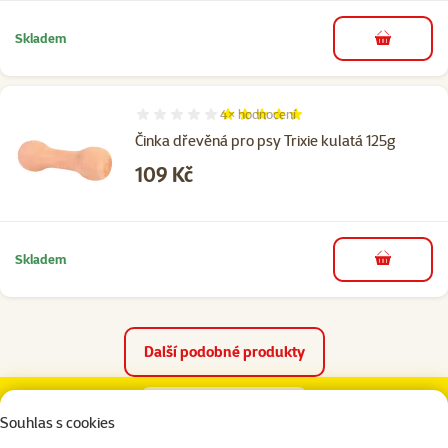
Skladem
do košíku
4×
hodnocení
Hodnocení 100%, počet hodnocení: 4
Činka dřevěná pro psy Trixie kulatá 125g
Cena
109 Kč
Skladem
do košíku
Další podobné produkty
Hračka FLAMINGO činka dřevěná 25 cm
Popis
Parametry
Na začátek stránky
Souhlas s cookies