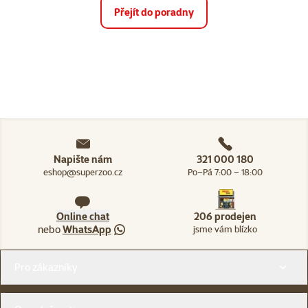
Přejít do poradny
Napište nám
321 000 180
eshop@superzoo.cz
Po–Pá 7:00 – 18:00
Online chat
206 prodejen
nebo
WhatsApp
jsme vám blízko
Menu v patičce
Pro zákazníky