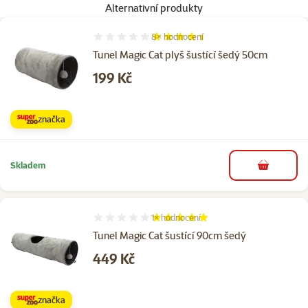
Alternativní produkty
8×
hodnocení
Hodnocení 88%, počet hodnocení: 8
Tunel Magic Cat plyš šustící šedý 50cm
Cena
199 Kč
značka
Skladem
do košíku
1×
hodnocení
Hodnocení 100%, počet hodnocení: 1
Tunel Magic Cat šustící 90cm šedý
Cena
449 Kč
značka