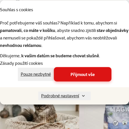
Plyš
Barva
Souhlas s cookies
Barva
Modrá
Proč potřebujeme váš souhlas? Například k tomu, abychom si
pamatovali, co máte v košíku
, abyste snadno zjistili
stav objednávky
a nemuseli se pokaždé přihlašovat, abychom vás neobtěžovali
nevhodnou reklamou
.
Děkujeme,
k vašim datům se budeme chovat slušně
.
Zásady použití cookies
Pouze nezbytné
Přijmout vše
Podrobné nastavení