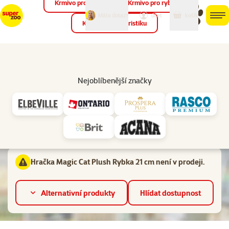
Krmivo pro ptáky
Krmivo pro ryby
můj
můj
Máte dotaz?
košík
účet
men
Krmivo pro teraristiku
Hled
Vl
Ostatní hračky
Nejoblíbenější značky
značka
Hodnocení 0%
Hračka Magic Cat Plush Rybka 21 cm
Materiál:
Plyš
Hračka Magic Cat Plush Rybka 21 cm není v prodeji.
Alternativní produkty
Hlídat dostupnost