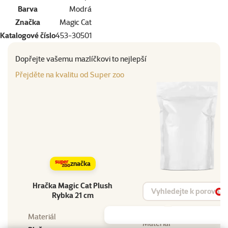
Barva
Modrá
Značka
Magic Cat
Katalogové číslo
453-30501
Dopřejte vašemu mazlíčkovi to nejlepší
Přejděte na kvalitu od Super zoo
značka
Hračka Magic Cat Plush
Vyhledat produkt
Rybka 21 cm
Vy
Materiál
Materiál