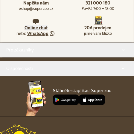
Napište nám
321 000 180
eshop@superzoo.cz
Po–Pá 7:00 – 18:00
Online chat
206 prodejen
nebo
WhatsApp
jsme vám blízko
Menu v patičce
Pro zákazníky
O společnosti
Stáhněte si aplikaci Super zoo