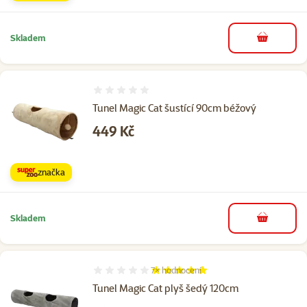
Skladem
do košíku
Hodnocení 0%
Tunel Magic Cat šustící 90cm béžový
Cena
449 Kč
značka
Skladem
do košíku
7×
hodnocení
Hodnocení 100%, počet hodnocení: 7
Tunel Magic Cat plyš šedý 120cm