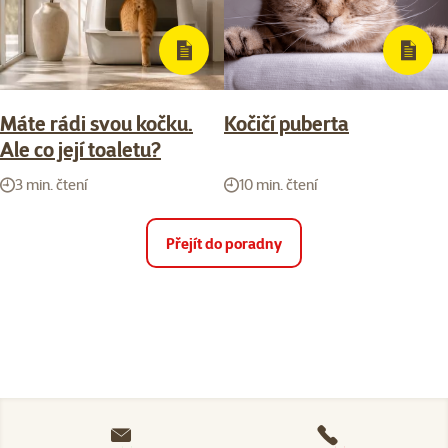
Máte rádi svou kočku.
Kočičí puberta
Ale co její toaletu?
3 min. čtení
10 min. čtení
Přejít do poradny