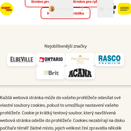
Krmivo pro ptáky
Krmivo pro ryby
můj
můj
Máte dotaz?
košík
účet
men
Krmivo pro teraristiku
Hled
Úvod
Informace o cookies 🍪
Nejoblíbenější značky
Stejně jako většina internetových stránek i naše webové stránky
používají za účelem lepšího komfortu jejich prohlížení a poskytování
dalších funkcí cookies.
CO JSOU TO COOKIES A K ČEMU SLOUŽÍ?
Každá webová stránka může do vašeho prohlížeče odesílat své
vlastní soubory cookies, pokud to umožňuje nastavení vašeho
prohlížeče. Cookie je krátký textový soubor, který navštívená
webová stránka odešle do prohlížeče. Cookies nezabírají na disku
počítače téměř žádné místo, jejich velikost činí zpravidla několik