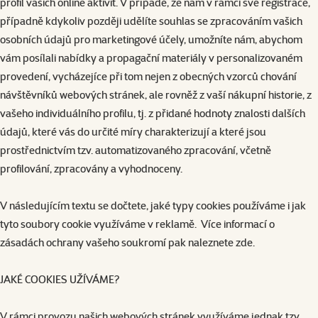
profil vašich online aktivit. V případě, že nám v rámci své registrace,
případně kdykoliv později udělíte souhlas se zpracováním vašich
osobních údajů pro marketingové účely, umožníte nám, abychom
vám posílali nabídky a propagační materiály v personalizovaném
provedení, vycházejíce při tom nejen z obecných vzorců chování
návštěvníků webových stránek, ale rovněž z vaší nákupní historie, z
vašeho individuálního profilu, tj. z přidané hodnoty znalosti dalších
údajů, které vás do určité míry charakterizují a které jsou
prostřednictvím tzv. automatizovaného zpracování, včetně
profilování, zpracovány a vyhodnoceny.
V následujícím textu se dočtete, jaké typy cookies používáme i jak
tyto soubory cookie využíváme v reklamě. Více informací o
zásadách ochrany vašeho soukromí pak naleznete
zde
.
JAKÉ COOKIES UŽÍVÁME?
V rámci provozu našich webových stránek využíváme jednak tzv.