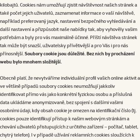
kilobajtů. Cookies nám umožňují zjistit návštěvnost našich stránek a
také počet jejich uživatelů, zaznamenat informace o vaší návštěvě,
například preferovaný jazyk, nastavení bezpečného vyhledávání a
další nastavení a přizpůsobit naše nabídky tak, aby vyhověly vašim
potřebám a byly pro vás maximálně účinné. Příští návštěva stránek
tak může být snazší, uživatelsky přívětivější a pro Vás i pro nás
přínosnější.
Soubory cookie jsou důležité. Bez nich by procházení
webu bylo mnohem složitější.
Obecně platí, že nevytváříme individuální profil vašich online aktivit a
ve většině případů soubory cookies neumožňují jakkoliv
identifikovat přímo vás jako konkrétní fyzickou osobu a příslušná
data ukládáme anonymizovaně, bez spojení s dalšími vašimi
osobními údaji, kdy obsah cookie je omezen na identifikační číslo (tj.
cookies pouze identifikují přístup k našim webovým stránkám a
chování uživatelů přistupujících z určitého zařízení – počítač, tablet,
chytrý telefon). I v případě užívání reklamních cookies sloužících k