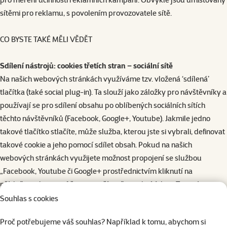
sítěmi pro reklamu, s povolením provozovatele sítě.
CO BYSTE TAKÉ MĚLI VĚDĚT
Sdílení nástrojů: cookies třetích stran – sociální sítě
Na našich webových stránkách využíváme tzv. vložená ‘sdílená’
tlačítka (také social plug-in). Ta slouží jako záložky pro návštěvníky a
používají se pro sdílení obsahu po oblíbených sociálních sítích
těchto návštěvníků (Facebook, Google+, Youtube). Jakmile jedno
takové tlačítko stlačíte, může služba, kterou jste si vybrali, definovat
takové cookie a jeho pomocí sdílet obsah. Pokud na našich
webových stránkách využijete možnost propojení se službou
„Facebook, Youtube či Google+ prostřednictvím kliknutí na
příslušnou ikonu, můžeme použít vaše osobní údaje. Tyto nástroje
jsme integrovali na naše webové stránky za účelem pořádání
Souhlas s cookies
soutěží a umožnění sdílení obsahu s přáteli. Jejich použitím můžeme
Proč potřebujeme váš souhlas? Například k tomu, abychom si
získat určité údaje ze sociální sítě, které následně využíváme pro