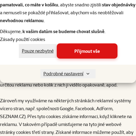
pamatovali, co máte v košíku
, abyste snadno zjistili
stav objednávky
marketingové účely. Využívání těchto cookies nekontrolujeme a
a nemuseli se pokaždé přihlašovat, abychom vás neobtěžovali
proto jako uživatelé byste měli bližší informace ke cookies těchto
nevhodnou reklamou
.
stran měli hledat na příslušné webové stránce třetí strany.
Děkujeme,
k vašim datům se budeme chovat slušně
.
Vložená cookies třetích stran (dlouhodobé, třetí strany)
Zásady použití cookies
Pouze nezbytné
Přijmout vše
Cookies třetích stran vytvářejí organizace, které nám poskytují
nejrůznější služby. My kupříkladu využíváme služby externích
analytiků. Tito dodavatelé vytvářejí naším jménem soubory cookie,
Podrobné nastavení
díky nimž se dozvídáme, co je a co není oblíbené, kolik lidí vidělo
určitou reklamu nebo kolik z nich ji vidělo opakovaně, apod.
Zároveň my využíváme na některých stránkách reklamní systémy
vícero stran, např. společnosti Google, Facebook, AdForm,
SEZNAM.CZ). Přes tyto cookies získáme informaci, když kliknete na
reklamu. V takovém případě umisťujeme na tyto jiné webové
stránky cookies třetí strany. Získané informace můžeme použít, aby