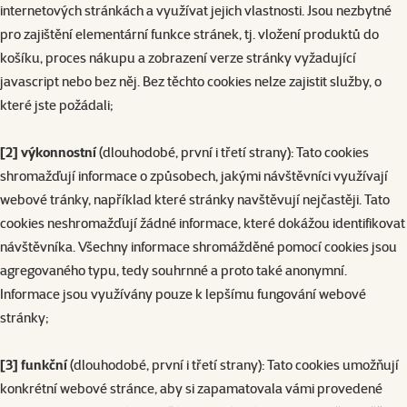
internetových stránkách a využívat jejich vlastnosti. Jsou nezbytné
pro zajištění elementární funkce stránek, tj. vložení produktů do
košíku, proces nákupu a zobrazení verze stránky vyžadující
javascript nebo bez něj. Bez těchto cookies nelze zajistit služby, o
které jste požádali;
[2] výkonnostní
(dlouhodobé, první i třetí strany): Tato cookies
shromažďují informace o způsobech, jakými návštěvníci využívají
webové tránky, například které stránky navštěvují nejčastěji. Tato
cookies neshromažďují žádné informace, které dokážou identifikovat
návštěvníka. Všechny informace shromážděné pomocí cookies jsou
agregovaného typu, tedy souhrnné a proto také anonymní.
Informace jsou využívány pouze k lepšímu fungování webové
stránky;
[3] funkční
(dlouhodobé, první i třetí strany): Tato cookies umožňují
konkrétní webové stránce, aby si zapamatovala vámi provedené