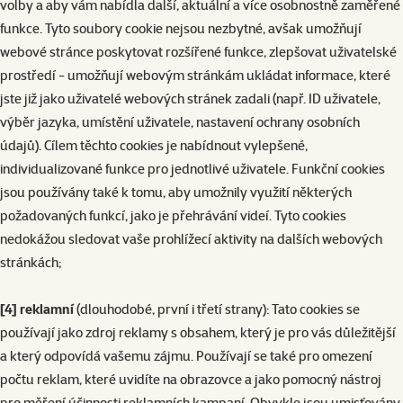
volby a aby vám nabídla další, aktuální a více osobnostně zaměřené
funkce. Tyto soubory cookie nejsou nezbytné, avšak umožňují
webové stránce poskytovat rozšířené funkce, zlepšovat uživatelské
prostředí - umožňují webovým stránkám ukládat informace, které
jste již jako uživatelé webových stránek zadali (např. ID uživatele,
výběr jazyka, umístění uživatele, nastavení ochrany osobních
údajů). Cílem těchto cookies je nabídnout vylepšené,
individualizované funkce pro jednotlivé uživatele. Funkční cookies
jsou používány také k tomu, aby umožnily využití některých
požadovaných funkcí, jako je přehrávání videí. Tyto cookies
nedokážou sledovat vaše prohlížecí aktivity na dalších webových
stránkách;
[4] reklamní
(dlouhodobé, první i třetí strany): Tato cookies se
používají jako zdroj reklamy s obsahem, který je pro vás důležitější
a který odpovídá vašemu zájmu. Používají se také pro omezení
počtu reklam, které uvidíte na obrazovce a jako pomocný nástroj
pro měření účinnosti reklamních kampaní. Obvykle jsou umisťovány