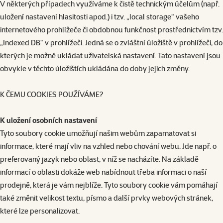
V některých případech využíváme k čistě technickým účelům (např.
uložení nastavení hlasitosti apod.) i tzv. „local storage“ vašeho
internetového prohlížeče či obdobnou funkčnost prostřednictvím tzv.
„Indexed DB“ v prohlížeči. Jedná se o zvláštní úložiště v prohlížeči, do
kterých je možné ukládat uživatelská nastavení. Tato nastavení jsou
obvykle v těchto úložištích ukládána do doby jejich změny.
K ČEMU COOKIES POUŽÍVÁME?
K uložení osobních nastavení
Tyto soubory cookie umožňují našim webům zapamatovat si
informace, které mají vliv na vzhled nebo chování webu. Jde např. o
preferovaný jazyk nebo oblast, v níž se nacházíte. Na základě
informací o oblasti dokáže web nabídnout třeba informaci o naší
prodejně, která je vám nejblíže. Tyto soubory cookie vám pomáhají
také změnit velikost textu, písmo a další prvky webových stránek,
které lze personalizovat.