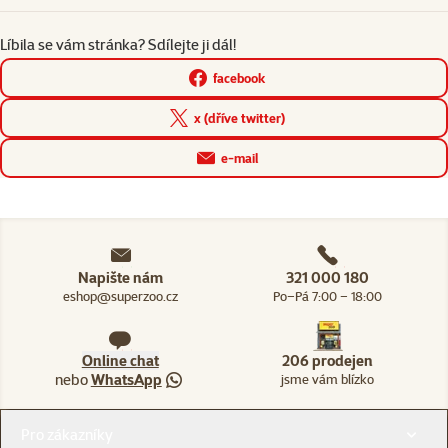
Líbila se vám stránka? Sdílejte ji dál!
facebook
x (dříve twitter)
e-mail
Napište nám
321 000 180
eshop@superzoo.cz
Po–Pá 7:00 – 18:00
Online chat
206 prodejen
nebo
WhatsApp
jsme vám blízko
Menu v patičce
Pro zákazníky