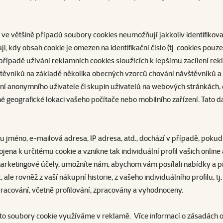
t a ve většině případů soubory cookies neumožňují jakkoliv identifiko
 kdy obsah cookie je omezen na identifikační číslo (tj. cookies pouz
). I v případě užívání reklamních cookies sloužících k lepšímu zacíle
ěvníků na základě několika obecných vzorců chování návštěvníků a ob
í anonymního uživatele či skupin uživatelů na webových stránkách, dík
 geografické lokaci vašeho počítače nebo mobilního zařízení. Tato 
ko jsou jméno, e-mailová adresa, IP adresa, atd., dochází v případě, 
 k určitému cookie a vznikne tak individuální profil vašich online a
marketingové účely, umožníte nám, abychom vám posílali nabídky a p
 rovněž z vaší nákupní historie, z vašeho individuálního profilu, tj.
pracování, včetně profilování, zpracovány a vyhodnoceny.
 tyto soubory cookie využíváme v reklamě. Více informací o zásadác