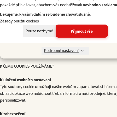
pokaždé přihlašovat, abychom vás neobtěžovali
nevhodnou reklam
Web Beacons a local storage
Aby byl obsah našich webových stránek relevantní, snadno použiteln
Děkujeme,
k vašim datům se budeme chovat slušně
.
internetové stránky. Tyto služby využívají některé technologie sběru
Zásady použití cookies
a sledují využívání a účinnost webové stránky. Na druhé straně, ta
Pouze nezbytné
Přijmout vše
webových stránkách. Tyto "web beacons" jsou anonymní a neobsahují 
V některých případech využíváme k čistě technickým účelům (např. ulo
Podrobné nastavení
„Indexed DB“ v prohlížeči. Jedná se o zvláštní úložiště v prohlížeči,
K ČEMU COOKIES POUŽÍVÁME?
K uložení osobních nastavení
Tyto soubory cookie umožňují našim webům zapamatovat si informace, 
oblasti dokáže web nabídnout třeba informaci o naší prodejně, která 
personalizovat.
K zabezpečení