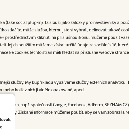
a (také social plug-in). Ta slouží jako záložky pro návštěvníky a použ
tko stlačíte, může služba, kterou jste si vybrali, definovat takové c
e+ prostřednictvím kliknutí na příslušnou ikonu, můžeme použít vaše
eli. Jejich použitím můžeme získat určité údaje ze sociální sítě, kt
mace ke cookies těchto stran měli hledat na příslušné webové stránce 
různější služby. My kupříkladu využíváme služby externích analytiků.
amu nebo kolik z nich ji vidělo opakovaně, apod.
o stran, např. společnosti Google, Facebook, AdForm, SEZNAM.CZ). P
etí strany. Získané informace můžeme použít, aby se vám zobrazila
ovali,
se