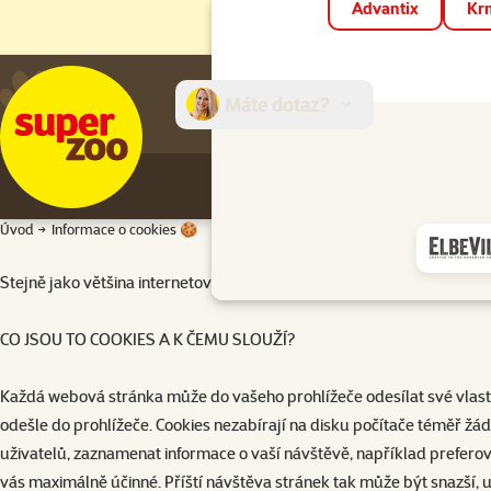
Advantix
Krm
Máte dotaz?
E-sh
Úvod
Informace o cookies 🍪
Stejně jako většina internetových stránek i naše webové stránky použ
CO JSOU TO COOKIES A K ČEMU SLOUŽÍ?
Každá webová stránka může do vašeho prohlížeče odesílat své vlastn
odešle do prohlížeče. Cookies nezabírají na disku počítače téměř žádné
uživatelů, zaznamenat informace o vaší návštěvě, například prefero
vás maximálně účinné. Příští návštěva stránek tak může být snazší, už