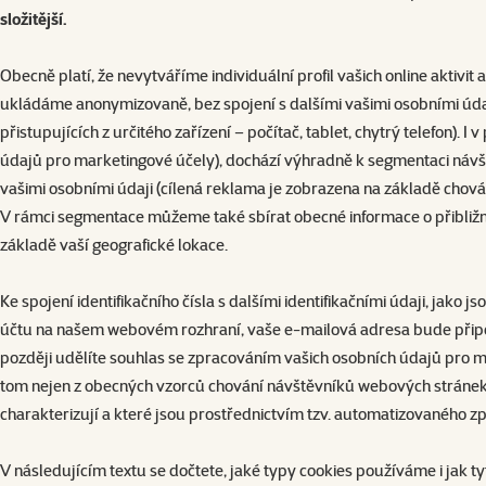
složitější.
Obecně platí, že nevytváříme individuální profil vašich online aktivi
ukládáme anonymizovaně, bez spojení s dalšími vašimi osobními údaji,
přistupujících z určitého zařízení – počítač, tablet, chytrý telefon
údajů pro marketingové účely), dochází výhradně k segmentaci návšt
vašimi osobními údaji (cílená reklama je zobrazena na základě chován
V rámci segmentace můžeme také sbírat obecné informace o přibližné
základě vaší geografické lokace.
Ke spojení identifikačního čísla s dalšími identifikačními údaji, ja
účtu na našem webovém rozhraní, vaše e-mailová adresa bude připojena
později udělíte souhlas se zpracováním vašich osobních údajů pro 
tom nejen z obecných vzorců chování návštěvníků webových stránek, ale
charakterizují a které jsou prostřednictvím tzv. automatizovaného z
V následujícím textu se dočtete, jaké typy cookies používáme i jak