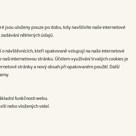
eré jsou uloženy pouze po dobu, kdy navštívíte naše internetové
o zadávání některých údajů.
í o návštěvnících, kteří opakovaně vstupují na naše internetové
te naši internetovou stránku. Účelem využívání trvalých cookies je
ternetové stránky a nový obsah při opakovaném použití. Další
lamy.
základní funkčnosti webu.
 sítí nebo vložených videí.