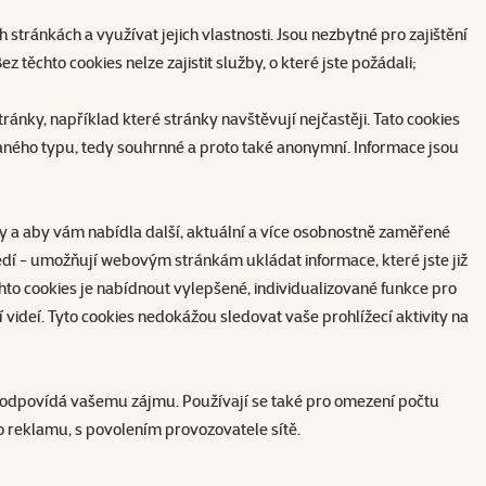
stránkách a využívat jejich vlastnosti. Jsou nezbytné pro zajištění
těchto cookies nelze zajistit služby, o které jste požádali;
ránky, například které stránky navštěvují nejčastěji. Tato cookies
ného typu, tedy souhrnné a proto také anonymní. Informace jsou
by a aby vám nabídla další, aktuální a více osobnostně zaměřené
dí - umožňují webovým stránkám ukládat informace, které jste již
chto cookies je nabídnout vylepšené, individualizované funkce pro
 videí. Tyto cookies nedokážou sledovat vaše prohlížecí aktivity na
terý odpovídá vašemu zájmu. Používají se také pro omezení počtu
o reklamu, s povolením provozovatele sítě.