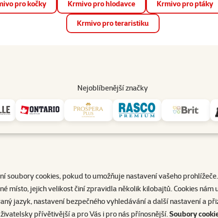
ivo pro kočky
Krmivo pro hlodavce
Krmivo pro ptáky
📱 Stáhněte si novou aplikaci Super zoo.
Více informací
Krmivo pro teraristiku
op
Akce a slevy
Prodejny
Služby
Poradna
Pomá
206
Nejoblíbenější značky
Informace o cookies 🍪
ívají za účelem lepšího komfortu jejich prohlížení a poskytování dalš
í soubory cookies, pokud to umožňuje nastavení vašeho prohlížeče. 
 místo, jejich velikost činí zpravidla několik kilobajtů. Cookies nám u
vaný jazyk, nastavení bezpečného vyhledávání a další nastavení a př
ivatelsky přívětivější a pro Vás i pro nás přínosnější.
Soubory cookie