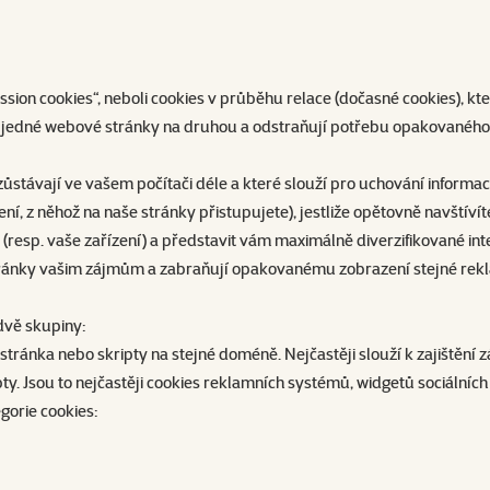
ion cookies“, neboli cookies v průběhu relace (dočasné cookies), kt
 z jedné webové stránky na druhou a odstraňují potřebu opakovanéh
zůstávají ve vašem počítači déle a které slouží pro uchování informac
ení, z něhož na naše stránky přistupujete), jestliže opětovně navštíví
 (resp. vaše zařízení) a představit vám maximálně diverzifikované in
stránky vašim zájmům a zabraňují opakovanému zobrazení stejné rek
 dvě skupiny:
stránka nebo skripty na stejné doméně. Nejčastěji slouží k zajištění 
ipty. Jsou to nejčastěji cookies reklamních systémů, widgetů sociálních
gorie cookies: