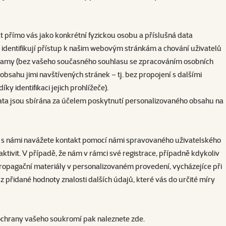
vat přímo vás jako konkrétní fyzickou osobu a příslušná data
e identifikují přístup k našim webovým stránkám a chování uživatelů
ní reklamy (bez vašeho současného souhlasu se zpracováním osobních
sahu jimi navštívených stránek – tj. bez propojení s dalšími
y identifikaci jejich prohlížeče).
data jsou sbírána za účelem poskytnutí personalizovaného obsahu na
pokud s námi navážete kontakt pomocí námi spravovaného uživatelského
ktivit. V případě, že nám v rámci své registrace, případně kdykoliv
ropagační materiály v personalizovaném provedení, vycházejíce při
 z přidané hodnoty znalosti dalších údajů, které vás do určité míry
h ochrany vašeho soukromí pak naleznete
zde
.