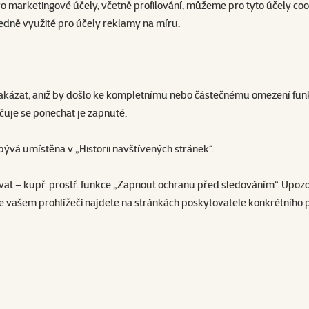
marketingové účely, včetně profilování, můžeme pro tyto účely cooki
ledně využité pro účely reklamy na míru.
akázat, aniž by došlo ke kompletnímu nebo částečnému omezení funkčn
uje se ponechat je zapnuté.
ývá umístěna v „Historii navštívených stránek“.
vat – kupř. prostř. funkce „Zapnout ochranu před sledováním“. Upoz
e vašem prohlížeči najdete na stránkách poskytovatele konkrétního 