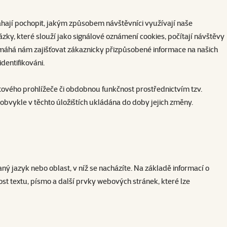
áhají pochopit, jakým způsobem návštěvníci využívají naše
zky, které slouží jako signálové oznámení cookies, počítají návštěvy
pomáhá nám zajišťovat zákaznicky přizpůsobené informace na našich
dentifikováni.
netového prohlížeče či obdobnou funkčnost prostřednictvím tzv.
u obvykle v těchto úložištích ukládána do doby jejich změny.
ý jazyk nebo oblast, v níž se nacházíte. Na základě informací o
st textu, písmo a další prvky webových stránek, které lze