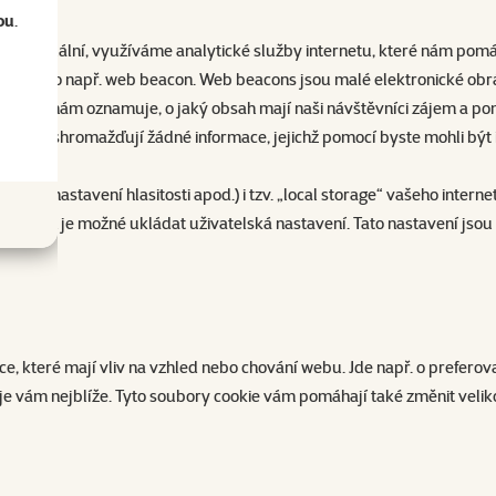
ou
.
ý a aktuální, využíváme analytické služby internetu, které nám pom
 dat, jako např. web beacon. Web beacons jsou malé elektronické obrá
to funkce nám oznamuje, o jaký obsah mají naši návštěvníci zájem a 
ani neshromažďují žádné informace, jejichž pomocí byste mohli být i
žení nastavení hlasitosti apod.) i tzv. „local storage“ vašeho inter
 do kterých je možné ukládat uživatelská nastavení. Tato nastavení jso
které mají vliv na vzhled nebo chování webu. Jde např. o preferovan
je vám nejblíže. Tyto soubory cookie vám pomáhají také změnit veliko