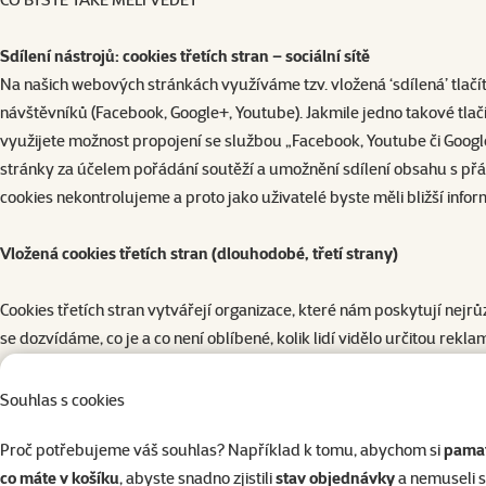
Sdílení nástrojů: cookies třetích stran – sociální sítě
Na našich webových stránkách využíváme tzv. vložená ‘sdílená’ tlačítk
návštěvníků (Facebook, Google+, Youtube). Jakmile jedno takové tlačí
využijete možnost propojení se službou „Facebook, Youtube či Googl
stránky za účelem pořádání soutěží a umožnění sdílení obsahu s přát
cookies nekontrolujeme a proto jako uživatelé byste měli bližší infor
Vložená cookies třetích stran (dlouhodobé, třetí strany)
Cookies třetích stran vytvářejí organizace, které nám poskytují nej
se dozvídáme, co je a co není oblíbené, kolik lidí vidělo určitou rekl
Zároveň my využíváme na některých stránkách reklamní systémy vícer
Souhlas s cookies
takovém případě umisťujeme na tyto jiné webové stránky cookies tř
Proč potřebujeme váš souhlas? Například k tomu, abychom si
pamat
internetu.
co máte v košíku
, abyste snadno zjistili
stav objednávky
a nemuseli 