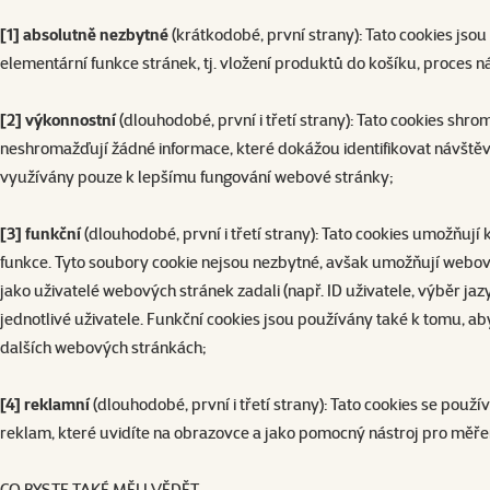
[1] absolutně nezbytné
(krátkodobé, první strany): Tato cookies jsou
elementární funkce stránek, tj. vložení produktů do košíku, proces nák
[2] výkonnostní
(dlouhodobé, první i třetí strany): Tato cookies shr
neshromažďují žádné informace, které dokážou identifikovat návště
využívány pouze k lepšímu fungování webové stránky;
[3] funkční
(dlouhodobé, první i třetí strany): Tato cookies umožňu
funkce. Tyto soubory cookie nejsou nezbytné, avšak umožňují webové
jako uživatelé webových stránek zadali (např. ID uživatele, výběr ja
jednotlivé uživatele. Funkční cookies jsou používány také k tomu, ab
dalších webových stránkách;
[4] reklamní
(dlouhodobé, první i třetí strany): Tato cookies se pou
reklam, které uvidíte na obrazovce a jako pomocný nástroj pro měře
CO BYSTE TAKÉ MĚLI VĚDĚT