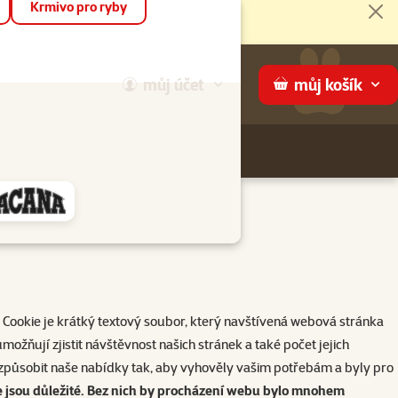
Krmivo pro ryby
Zav
můj
účet
můj
košík
Hledej
háme
ích funkcí cookies.
Cookie je krátký textový soubor, který navštívená webová stránka
možňují zjistit návštěvnost našich stránek a také počet jejich
izpůsobit naše nabídky tak, aby vyhověly vašim potřebám a byly pro
 jsou důležité. Bez nich by procházení webu bylo mnohem