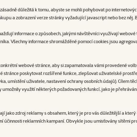
 zásadně důležitá k tomu, abyste se mohli pohybovat po internetových 
upu a zobrazení verze stránky vyžadující javascript nebo bez něj. Bez 
omažďují informace o způsobech, jakými návštěvníci využívají webové t
vníka. Všechny informace shromážděné pomocí cookies jsou agregova
jí konkrétní webové stránce, aby si zapamatovala vámi provedené vol
 stránce poskytovat rozšířené funkce, zlepšovat uživatelské prostře
zyka, umístění uživatele, nastavení ochrany osobních údajů). Cílem tě
y umožnily využití některých požadovaných funkcí, jako je přehrávání
žívají jako zdroj reklamy s obsahem, který je pro vás důležitější a k
ní účinnosti reklamních kampaní. Obvykle jsou umisťovány sítěmi pr