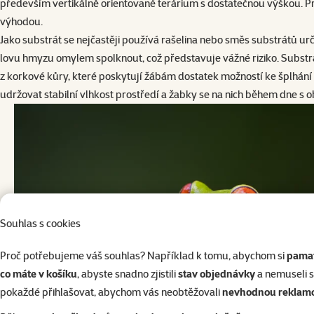
především vertikálně orientované terárium s dostatečnou výškou. Pro
výhodou.
Jako substrát se nejčastěji používá rašelina nebo směs substrátů ur
lovu hmyzu omylem spolknout, což představuje vážné riziko. Substrát
z korkové kůry, které poskytují žábám dostatek možností ke šplhání a 
udržovat stabilní vlhkost prostředí a žabky se na nich během dne s o
Souhlas s cookies
Proč potřebujeme váš souhlas? Například k tomu, abychom si
pamat
co máte v košíku
, abyste snadno zjistili
stav objednávky
a nemuseli 
pokaždé přihlašovat, abychom vás neobtěžovali
nevhodnou reklam