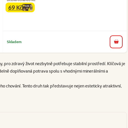
69 Kč
family
cena
Skladem
do koš
 pro zdravý život nezbytně potřebuje stabilní prostředí. Klíčová je
videlně doplňovaná potrava spolu s vhodnými minerálními a
o chování. Tento druh tak představuje nejen esteticky atraktivní,