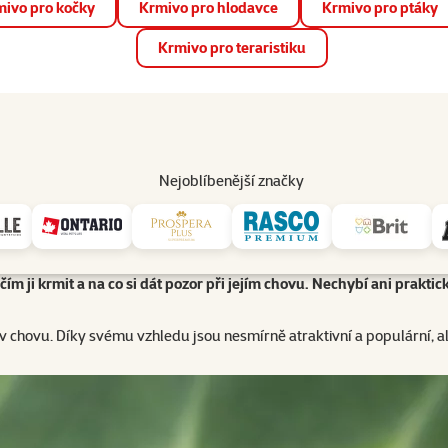
ivo pro kočky
Krmivo pro hlodavce
Krmivo pro ptáky
📱 Stáhněte si novou aplikaci Super zoo.
Více informací
Krmivo pro teraristiku
op
Akce a slevy
Prodejny
Služby
Poradna
Pomá
206
Nejoblíbenější značky
listovnici červenookou
Jak správně chovat listovnici červenookou
ší stromové žáby a je oblíbená zejména pro své výrazné zbarvení a za
m ji krmit a na co si dát pozor při jejím chovu. Nechybí ani praktick
 v chovu. Díky svému vzhledu jsou nesmírně atraktivní a populární, al