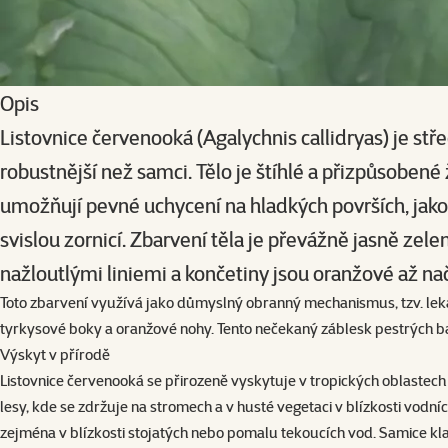
Opis
Listovnice červenooká (Agalychnis callidryas) je stř
robustnější než samci. Tělo je štíhlé a přizpůsoben
umožňují pevné uchycení na hladkých površích, jako 
svislou zornicí. Zbarvení těla je převážně jasně zel
nažloutlými liniemi a končetiny jsou oranžové až na
Toto zbarvení využívá jako důmyslný obranný mechanismus, tzv. leka
tyrkysové boky a oranžové nohy. Tento nečekaný záblesk pestrých b
Výskyt v přírodě
Listovnice červenooká se přirozeně vyskytuje v tropických oblastec
lesy, kde se zdržuje na stromech a v husté vegetaci v blízkosti vodní
zejména v blízkosti stojatých nebo pomalu tekoucích vod. Samice klado