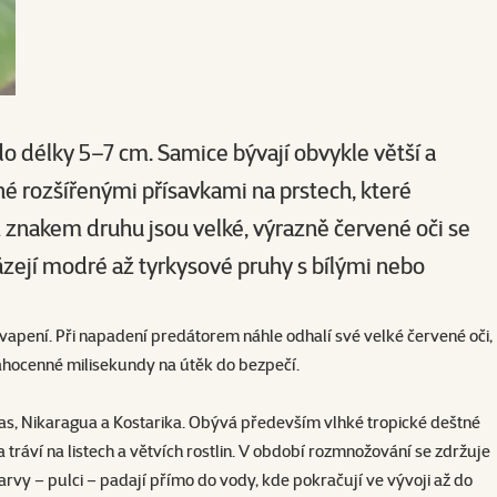
do délky 5–7 cm. Samice bývají obvykle větší a
ené rozšířenými přísavkami na prstech, které
ým znakem druhu jsou velké, výrazně červené oči se
házejí modré až tyrkysové pruhy s bílými nebo
vapení. Při napadení predátorem náhle odhalí své velké červené oči,
ahocenné milisekundy na útěk do bezpečí.
as, Nikaragua a Kostarika. Obývá především vlhké tropické deštné
a tráví na listech a větvích rostlin. V období rozmnožování se zdržuje
larvy – pulci – padají přímo do vody, kde pokračují ve vývoji až do