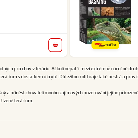
značka
do košíku
dných pro chov v teráriu. Ačkoli nepatří mezi extrémně náročné druhy,
 terárium s dostatkem úkrytů. Důležitou roli hraje také pestrá a pra
ný a přinést chovateli mnoho zajímavých pozorování jejího přirozenéh
ařízené terárium.