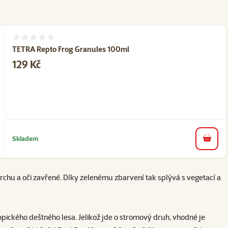
Hodnocení 0%
TETRA Repto Frog Granules 100ml
Cena
129 Kč
Skladem
do koš
vrchu a oči zavřené. Díky zelenému zbarvení tak splývá s vegetací a
opického deštného lesa. Jelikož jde o stromový druh, vhodné je