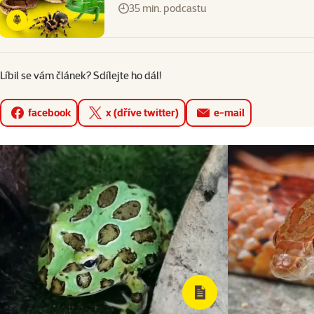
35 min. podcastu
Líbil se vám článek? Sdílejte ho dál!
facebook
x (dříve twitter)
e-mail