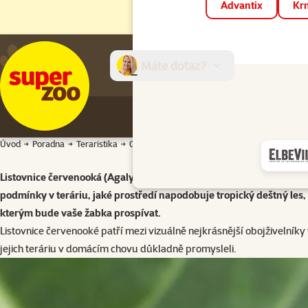
Advantix
Krm
Máte dotaz?
E-sh
Úvod
Poradna
Teraristika
Ostatní terarijní zvířata
Jak správně chovat 
Listovnice červenooká (Agalychnis callidryas) patří mezi nejkrásněj
podmínky v teráriu, jaké prostředí napodobuje tropický deštný les, čí
kterým bude vaše žabka prospívat.
Listovnice červenooké patří mezi vizuálně nejkrásnější obojživelníky
jejich teráriu v domácím chovu důkladně promysleli.