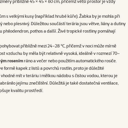
měry přibližně 45 × 45 × 60 cm, přičemž větší prostor je vždy
lům s velkými kusy (například hrubé kůře). Žabka by je mohla při
ebo plesnivý. Důležitou součástí terária jsou větve, liány a dutiny
u philodendron, pothos a další. Živé tropické rostliny pomáhají
a pohybovat přibližně mezi 24–28 °C, přičemž v noci může mírně
ost vzduchu by měla být relativně vysoká, ideálně v rozmezí 70–
ným rosením
ráno a večer nebo použitím automatického rosiče.
e formě kapek z listů a povrchů rostlin, proto je důležité
e vhodné mít v teráriu i mělkou nádobu s čistou vodou, kterou je
bránilo jejímu znečištění. Důležitá je také dostatečná ventilace,
pšuje kvalitu prostředí.