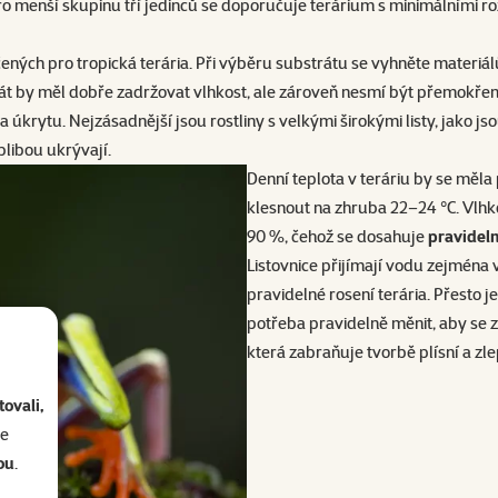
 menší skupinu tří jedinců se doporučuje terárium s minimálními roz
čených pro tropická terária. Při výběru substrátu se vyhněte materiá
 by měl dobře zadržovat vlhkost, ale zároveň nesmí být přemokřený n
úkrytu. Nejzásadnější jsou rostliny s velkými širokými listy, jako jso
blibou ukrývají.
Denní teplota v teráriu by se měl
klesnout na zhruba 22–24 °C. Vlhk
90 %, čehož se dosahuje
pravidel
Listovnice přijímají vodu zejména v
pravidelné rosení terária. Přesto j
potřeba pravidelně měnit, aby se za
která zabraňuje tvorbě plísní a zle
ovali,
se
ou
.