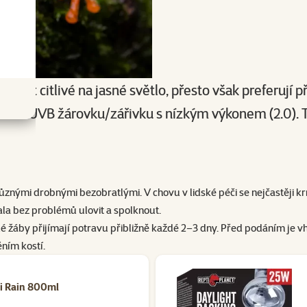
 být citlivé na jasné světlo, přesto však preferují p
ujeme UVB žárovku/zářivku s nízkým výkonem (2.0). T
 různými drobnými bezobratlými. V chovu v lidské péči se nejčastěj
ala bez problémů ulovit a spolknout.
spělé žáby přijímají potravu přibližně každé 2–3 dny. Před podáním 
ním kostí.
ni Rain 800ml