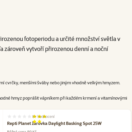
řirozenou fotoperiodu a určité množství světla v
a zároveň vytvoří přirozenou denní a noční
i krmí cvrčky, menšími šváby nebo jiným vhodně velkým hmyzem.
je vhodné hmyz poprášit vápníkem při každém krmení a vitamínovými
8×
hodnocení
Hodnocení 75%, počet hodnocení: 8
Repti Planet žárovka Daylight Basking Spot 25W
Běžná cena 89 Kč