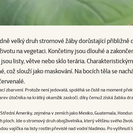
edně velký druh stromové žáby dorůstající přibližně 
é životu na vegetaci. Končetiny jsou dlouhé a zakonč
jsou listy, větve nebo sklo terária. Charakteristick
ené, což slouží jako maskování. Na bocích těla se nac
červenalé.
cí zbarvení. Protože není jedovatá, spoléhá se čistě na moment přek
arev útočníka na krátký okamžik zaskočí, díky čemuž získá žabka dr
h Střední Ameriky, zejména v zemích jako Mexiko, Guatemala, Hondur
ch ploch. Jde o stromový druh obojživelníka, který většinu svého život
u vajíčka na listy rostlin převislé nad vodní hladinou. Po vylíhnutí 