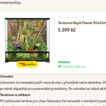
metamorfózy.
Hodnocení 0%
Terárium Repti Planet 90x45
Cena
5 399 Kč
Skladem
značka
Doprava zdarma
Chování
Listovnice červenooká patří mezi druhy s převážně noční aktivitou. P
je méně nápadná pro potenciální predátory. Po setmění se stává akti
Terárium a ubikace
Při zařizování terária pro chov listovnice červenooké v domácích pod