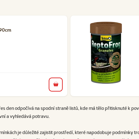
x90cm
do košíku
řes den odpočívá na spodní straně listů, kde má tělo přitisknuté k po
vní a vyhledává potravu.
mínkách je důležité zajistit prostředí, které napodobuje podmínky tr