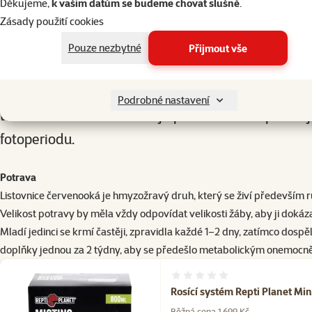
Děkujeme,
k vašim datům se budeme chovat slušně
.
Zásady použití cookies
Pouze nezbytné
Přijmout vše
Listovnice červenooké jsou noční živočichové a mohou
Podrobné nastavení
teráriu. Pro dosažení co nejlepšího zdraví doporuč
fotoperiodu.
Potrava
Listovnice červenooká je hmyzožravý druh, který se živí především
Velikost potravy by měla vždy odpovídat velikosti žáby, aby ji dokáz
Mladí jedinci se krmí častěji, zpravidla každé 1–2 dny, zatímco do
doplňky jednou za 2 týdny, aby se předešlo metabolickým onemocně
Hodnocení 0%
Rosící systém Repti Planet Mi
Běžná cena 1 699 Kč