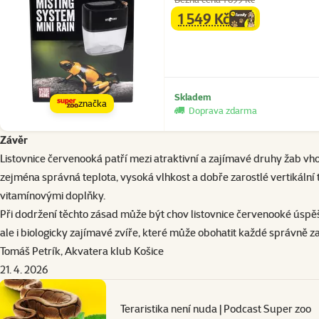
1 549 Kč
family
cena
Skladem
značka
Doprava zdarma
Závěr
Listovnice červenooká patří mezi atraktivní a zajímavé druhy žab vho
zejména správná teplota, vysoká vlhkost a dobře zarostlé vertikální
vitamínovými doplňky.
Při dodržení těchto zásad může být chov listovnice červenooké úspěš
ale i biologicky zajímavé zvíře, které může obohatit každé správně z
Tomáš Petrík, Akvatera klub Košice
21. 4. 2026
Teraristika není nuda | Podcast Super zoo