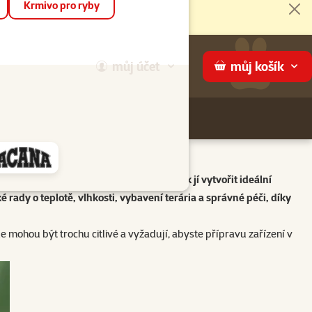
Krmivo pro ryby
Zav
můj
účet
můj
košík
Hledej
háme
jímavé chování. V článku se dozvíte, jak jí vytvořit ideální
é rady o teplotě, vlhkosti, vybavení terária a správné péči, díky
e mohou být trochu citlivé a vyžadují, abyste přípravu zařízení v