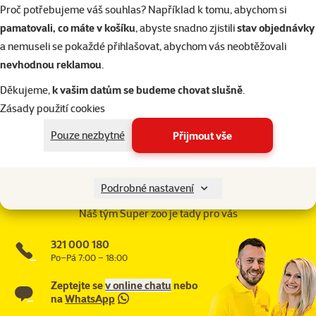
Proč potřebujeme váš souhlas? Například k tomu, abychom si
superzoo.product.detail.content
Kabelové topné těleso pro skleněná terária.
pamatovali, co máte v košíku
, abyste snadno zjistili
stav objednávky
Je vyroben pro úsporné topení v tropickém, pouštním nebo teráriu
a nemuseli se pokaždé přihlašovat, abychom vás neobtěžovali
mírného pásma.
nevhodnou reklamou
.
Délka: 3,5 m.
Děkujeme,
k vašim datům se budeme chovat slušně
.
Parametry
Zásady použití cookies
Značka
ZOO MED
Pouze nezbytné
Přijmout vše
Katalogové číslo
187-RHC15E
Články a poradna
Podrobné nastavení
Potřebujete poradit?
Náš tým Super zoo je tady pro vás
321 000 180
Po–Pá 7:00 – 18:00
Zeptejte se
v online chatu
nebo
na
WhatsApp