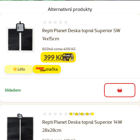
Alternativní produkty
Hodnocení 0%
Repti Planet Deska topná Superior 5W
14x15cm
Běžná cena 499 Kč
399 Kč
family
cena
☀️Léto
značka
Skladem
do košíku
1×
hodnocení
Hodnocení 100%, počet hodnocení: 1
Repti Planet Deska topná Superior 14W
28x28cm