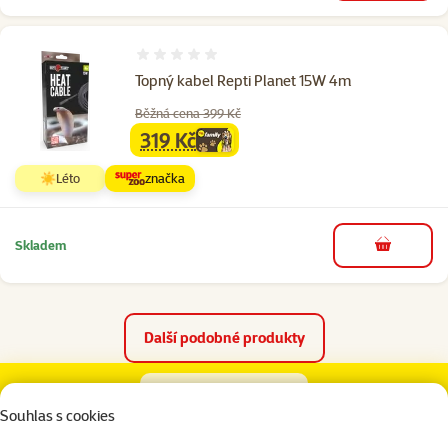
Hodnocení 0%
Topný kabel Repti Planet 15W 4m
Běžná cena 399 Kč
319 Kč
family
cena
☀️Léto
značka
Skladem
do košíku
Další podobné produkty
Kabel topný ZOO MED 3,5 m 15W
Popis
Parametry
Na začátek stránky
Souhlas s cookies