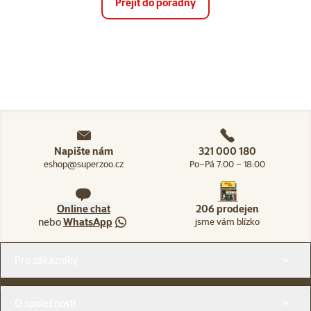
Přejít do poradny
Napište nám
321 000 180
eshop@superzoo.cz
Po–Pá 7:00 – 18:00
Online chat
206 prodejen
nebo
WhatsApp
jsme vám blízko
Menu v patičce
Pro zákazníky
O společnosti