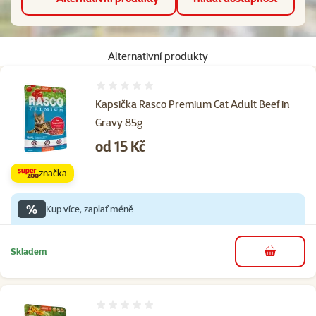
Alternativní produkty
Hodnocení 0%
Kapsička Rasco Premium Cat Adult Beef in
Gravy 85g
Cena
od 15 Kč
značka
%
Kup více, zaplať méně
Skladem
do košíku
Hodnocení 0%