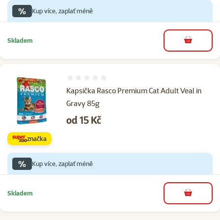
%
Kup více, zaplať méně
Skladem
do košíku
Hodnocení 0%
Kapsička Rasco Premium Cat Adult Veal in
Gravy 85g
Cena
od 15 Kč
značka
%
Kup více, zaplať méně
Skladem
do košíku