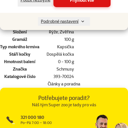
Přijmout vše
mg / kg, zinek (síran zinečnatý monohydrát) 38 mg / kg. *
Parametry
Podrobné nastavení
Kvalita
⭐⭐⭐ Premium
Složení
Rýže, Zvěřina
Gramáž
100 g
Typ mokrého krmiva
Kapsička
Stáří kočky
Dospělá kočka
Hmotnost balení
0 - 100 g
Značka
Schmusy
Katalogové číslo
393-70024
Články a poradna
Potřebujete poradit?
Náš tým Super zoo je tady pro vás
321 000 180
Po–Pá 7:00 – 18:00