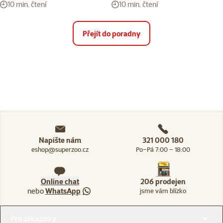
10 min. čtení
10 min. čtení
Přejít do poradny
Napište nám
321 000 180
eshop@superzoo.cz
Po–Pá 7:00 – 18:00
Online chat
206 prodejen
nebo
WhatsApp
jsme vám blízko
Menu v patičce
Pro zákazníky