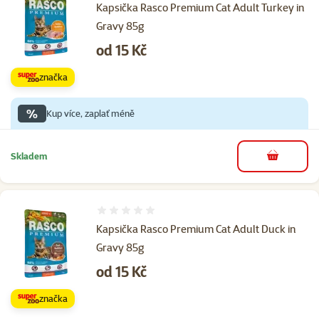
Kapsička Rasco Premium Cat Adult Turkey in
Gravy 85g
Cena
od 15 Kč
značka
%
Kup více, zaplať méně
Skladem
do košíku
Hodnocení 0%
Kapsička Rasco Premium Cat Adult Duck in
Gravy 85g
Cena
od 15 Kč
značka