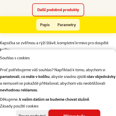
Další podobné produkty
Kapsička Schmusy Flakes zvěřina+rýže
Popis
Parametry
Na začátek stránky
superzoo.product.detail.content
Kapsička se zvěřinou a rýží šťávě, kompletní krmivo pro dospělé
kočky.
Je obzvlášť výživná, protože je připravena z výběrových surovin a
Souhlas s cookies
rýže.
Krmný návod: kočkám o hmotnosti 4 až 5 kg podávejte 3 kapsičky
Proč potřebujeme váš souhlas? Například k tomu, abychom si
denně.
pamatovali, co máte v košíku
, abyste snadno zjistili
stav objednávky
Složení: maso a výrobky živočišného původu (5% maso ze zvěřiny),
a nemuseli se pokaždé přihlašovat, abychom vás neobtěžovali
obiloviny (2% rýže), minerální látky.
nevhodnou reklamou
.
Jakostní znaky: proteiny 9%, vlhkost 79%, oleje a tuky 7%, hrubé
Děkujeme,
k vašim datům se budeme chovat slušně
.
popeloviny 2,5%, vláknina 0,4%, hořčík 0,02%, vitamín D3 300 m.j./
Zásady použití cookies
kg, vitamín E (alfatokoferol) 15 mg / kg, selen 0,06 mg / kg, jód 0,75
Pouze nezbytné